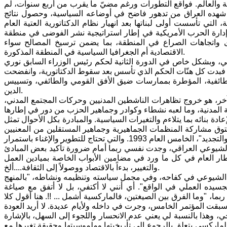
قة والعالم. فواقع التطورات ورغم مضيّ ما يقرب من أربع سنوات، لم
 ما شهده العراق من تدهور فاضح في أوضاعه السياسية، وحصول نتائج
تي تأسست أولى لبناتها بعد انهيار نظام الدكتاتورية العتية العام
ته إدارة الحرب الأمريكية في إطار استراتيجية نشر الفوضى في منطقة
 واتجاهات الصراع في المنطقة، بما يضمن ترسيخ المصالح سواء
الاقتصادية أم الجغرافيا السياسية في المنطقة المذكورة.
 وبشكل خاص في الدورة الثانية لحكم رئيس الوزراء السابق نوري
 فبدت كل هنّات الحكم الذي تأسس بعد سقوط الدكتاتورية، وانفضحت
طائفية، المؤطرة بممارسات ضيق الأفق القومي والطائفي، وتسييس
الدين.
ق آخر، هو خروج تظاهرات الناشطين المدنيين وحركات المجتمع المدني،
ة بنائه بما يتلاءم والتغيرات السياسية. والمبادرة بكل الأحوال تمثل
بتوق مشاركة المنظمات الجماهيرية وجماهير المستقلين من المعنيين
ب الشيوعي العراقي، وجدت نفسي ربما أمام ضرورة تأكيد بعض المبادئ
ار العام في كل ما ورد في مضامين الأبواب الخاصة بميادين العمل
والتغيير، بدءاً بالاقتصاد ووصولاً إلى الثقافة....ألخ.
ب الشيوعي في كفاحه، وفي مجمل سياسته وتنظيمه ونشاطه، "بالمنهج
سيده العملي في الواقع". أي أنني لا أكتفي، بل لا أتفق مع صياغة
ما، "وما الفرق بين الصيغتين، فالماركسية أشمل ... !!. هنا أقول كلا
بقت المؤتمر الخامس، وجرت في داخله ولأيام عديدة. لا أريد العودة
، وهذا بالنسبة لي يعني عدم الانحسار واللجوء إلى السهل، بالإشارة
ركسي يتعلق بالرجوع إلى تأريخيتها وملموسيتها وحقيقة تغيرها مع