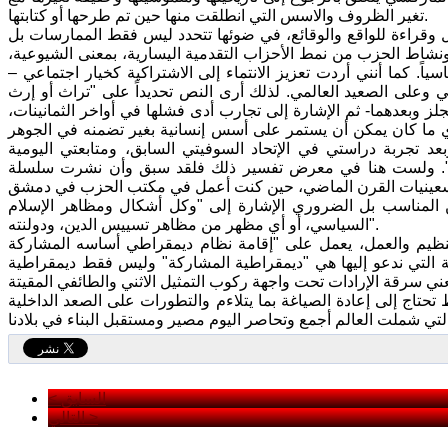
تغير الظروف والاسس التي انطلقت منها حين تم طرحها أو كتابتها.
قراءة للواقع والوقائع، في ضوئها تتحدد ليس فقط الممارسات بل
نشاط الحزب من نمط الأحزاب التقدمية اليسارية، بمعنى الشيوعية،
ياً. كما أنني أردت تعزيز الانتماء إلى الاشتراكية كخيار اجتماعي –
 وعلى الصعيد العالمي. لذلك أرى النص تحديداً على "تراث أو إرث
ز وبعدهما- ثم الإشارة إلى تجارب أدى فشلها في أواخر الثمانينات،
لذي ما كان يمكن أن يستمر على أسس إنسانية بغير تضمنه في الجوهر
عد تجربة دراستي في الإتحاد السوفيتي السابق، ومتابعتي اليومية
قر". ولست هنا في معرض تفسير ذلك فلقد سبق وأن نشرت سلسلة
 المناسب بل الضروري الإشارة إلى "وكل أشكال ومظاهر الإسلام
السياسي، أو أي مظهر من مظاهر تسييس الدين، ودولنته".
التنظيم والعمل، يعمل على "إقامة نظام ديمقراطي أساسه المشاركة
ية التي ندعو إليها هي "ديمقراطية المشاركة" وليس فقط ديمقراطية
تحتاج إلى إعادة الصياغة بما يتلاءم والتطورات على الصعد الداخلية
< السابق
التالي >