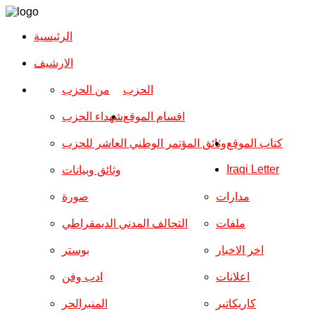
الرئيسية
الارشیف
الحزب
من الحزب
اقسام الموقع
شهداء الحزب
كتاب الموقع
وثائق المؤتمر الوطني العاشر للحزب
Iraqi Letter
وثائق وبيانات
مدارات
صورة
ملفات
التحالف المدني الديمقراطي
اخر الاخبار
بوستر
اعلانات
ادب وفن
كاريكاتير
المنبرالحر