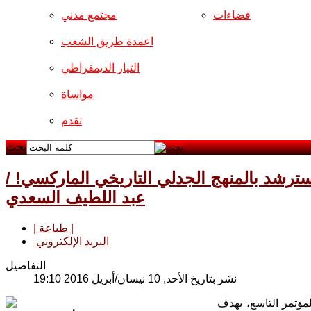
فضاءات
مجتمع مدني
اعمدة طريق الشعب
التيار الديمقراطي
مواساة
تقدم
بحث
ترشد بالمنهج الجدلي التاريخي الماركسي! /
عبد اللطيف السعدي
| طباعة |
البريد الإلكتروني
التفاصيل
نشر بتاريخ الأحد, 10 نيسان/أبريل 2016 19:10
مؤتمر التاسع، بهدف