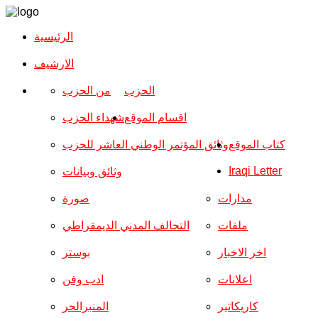
الرئيسية
الارشیف
الحزب
من الحزب
اقسام الموقع
شهداء الحزب
كتاب الموقع
وثائق المؤتمر الوطني العاشر للحزب
Iraqi Letter
وثائق وبيانات
مدارات
صورة
ملفات
التحالف المدني الديمقراطي
اخر الاخبار
بوستر
اعلانات
ادب وفن
كاريكاتير
المنبرالحر