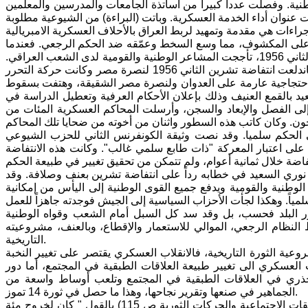
. وفصلت عدداً كبيراً من أساتذة الجامعات والمدرسين والمعلمين
نوان أداء الخدمة العسكرية. وباتت (البراءة) من الشيوعية مطلوبة
 على المكشوف، مما وسع السخط وعمّقه ضد الحكم الرجعي. فعندما
حصل العدوان الثلاثي على مصر من قبل بريطانيا وفرنسا وإسرائيل في 29 تشرين الثاني 1956، تأججت المشاعر الوطنية والقومية لدى الشعب العراقي.
ولكن الحكم الرجعي واصل مواقفه المنافية لأبسط مستلزمات التضامن القومي. فاندلعت انتفاضة تشرين الثاني 1956 لنصرة مصر وكانت حركة التحرر
 احتجاجية عارمة على العدوان ولنصرة مصر الشقيقة، وهتفت بسقوط
بالقمع العنيف وذلك بإعلان الأحكام العرفية وتعطيل الدراسة في
ى الفصل والإبعاد والسجن، وأرسلت المحاكم العسكرية المئات من
1956 عازمة على إجراء التغيير في الحكم سلميا. وقد نصت وثيقة الكونفرنس الثاني للحزب الشيوعي
لعراقي، الذي يمثل الجناح اليساري في الحركة الوطنية، الصادرة في أيلول 1956 على اعتبار المعركة "ذات طابع سلمي غالب". وكانت هذه الانتفاضة
 نوري السعيد في خطابه رداً على انتفاضة تشرين بعنف وصلافة. وقد
 الوطنية والقومية ويدفع جميع القوى الوطنية إلى اليأس من إمكانية
ور البلد فحسب، بل وقد سد كل السبل أمام الشعب وقواه الوطنية
لنظام الرجعي، الموالي للاستعمار والإقطاع، وبالعنف، مشروعيته
التاريخية.
 انتزاع مشروعية الثورة التاريخية، فالانقلاب العسكري يقتصر على تغيير النخبة
اب العسكري الى تغيير طبيعة العلاقات الطبقية في المجتمع، أما دور
ر جذري في العلاقات الطبقية في المجتمع وتلعب أوساط واسعة من
الجماهير في صنعها وتقرير نجاحها، وهذا ما حصل في ثورة 14 تموز.
ويعلق المؤرخ المشهور حنا بطاطو على دور الجماهير في كتابه الثالث (العراق:الطبقات الاجتماعية والحركات الثورية ص 115) بالقول " كان لخروج مئة