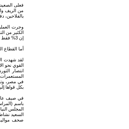
من الريف والم
بالفلاحين، دف
وجرت العملية
الكثير من الت
أما القطاع ا
لقد شهدت الب
القوي نحو ال
انتصار الثور
المستعمرات ن
في مصر، وتصا
بكل قواها إل
باسم (المراس
السعيد نشاط 
صحف موالية ل