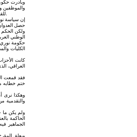
وبادرت حكومة
والموظفين وا
للقبول في الكليات حتى ولو كان المرء قومياً! وأضحى جلياً بأن كل هذه الإجراءات هي مقدمة وتمهيد لربط العراق بالأحلاف العسكرية الامبريالية.
إن سياسة نو
الوطني العرب
حكومة نوري ا
الكليات وال
فقد قمعت الح
ختم خطابه مر
وهكذا نرى أ
والتقدمية من
الحاكمة بالع
الجماهير في