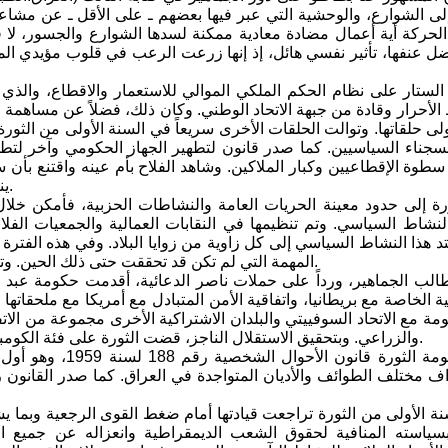
الشوارع، والوحشية التي عبر فيها بعضهم ـ على الأقل ـ عن مشاعره، 
حركة أية أعمال مضادة معادية ممكنة لسدها الشوارع والجسور، لا ف
ضل عنفها، تأثير نفسي هائل، إذ إنها زرعت الرعب في قلوب مؤيدي ال
لستار على نظام الحكم الملكي الموالي للاستعمار والاقطاع، والذي 
 الأحرار وقادة من جبهة الاتحاد الوطني. وكان ذلك، فضلاً عن مساهمة ا
ولى حلقاتها. وتوالت الحلقات الأخرى سريعاً في السنة الأولى من الثو
لسجناء السياسيين. كما صدر قانون لتطهير الجهاز الحكومي وآخر لتطهي
طوة الإقطاعيين وكبار الملاكين. وشاهد الفلاح بأم عينه واقتنع بأن سطو
ينبغي الاستسلام له. فغدا مرفوع الرأس وأخذ يميّز بين أعدائه وأصدقائه.
ة إلى حدود معينة الحريات العامة والنشاطات الحزبية، فأمكن خلا
النشاط السياسي. وتم تنظيمها في النقابات العمالية والجمعيات الفل
متد هذا النشاط السياسي إلى كل زاوية من زوايا البلاد. وفي هذه الفت
المهمة التي لم تكن قد تحققت حتى ذلك الحين. وتولت كوادر ديمقراطية ويسارية مهمة الإشراف على الإذاعة والصحافة.
قية الخاصة مع بريطانيا، واتفاقية الأمن المتبادل مع أمريكا مع ملحقات
ة مع الاتحاد السوفييتي والبلدان الاشتراكية الأخرى مجموعة من الاتفا
والزراعي. وبتحقيق الاستقلال الناجز، قضت الثورة على فئة الكومبرادور، وهي الفئة الاجتماعية التي ارتبطت مصالحها بمصالح الاستعمار.
وأصدرت حكومة الثو
نة الأولى من الثورة تراجعت قيادتها أمام ضغط القوى الرجعية وبما
بسياسته المنافية لحقوق الشعب الديمقراطية وانعزاله عن جميع ا