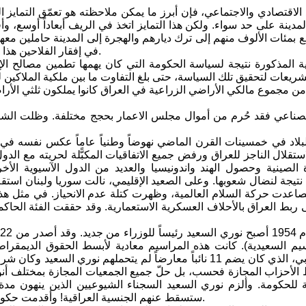
دينة على حد سواء. ولكن هذا التمايز اتخذ في الريف أبعاداً أوسع، وأف
ع بمئات الألوف منهم إلى ترك ديارهم والهجرة إلى المدينة حاملين معهم
في إفقار الفلاحين هذا قد نتج عن اتساع عملية استيلاء الملاكين الكبار على الأراضي الزراعية.
 المذكورة نتيجة لسياسة الحكومة التي كان يهمها تطمين مصالح الإق
شريعات لتحقيق تلك السياسة، حتى بلغ التفاوت ما بين ملكية الملاكين لل
لصناعي فقد حُرم من أموال مجلس الاعمار بحجج مختلفة. وظلت الشركا
لاد في خمسينات القرن الماضي نهوضاً وطنياً عاماً عكس نفسه في ا
استقلال الناجز للعراق ورفض جميع الاتفاقيات المكبًّلة لحريته مع ا
ة الصينية وحصول الهند واندونيسيا والعديد من الدول الآسيوية الأخ
تيجة لنضال شعوبها. وعلى الصعيد الإقليمي، نالت سوريا ولبنان استقل
عدت حركة السلام العالمية، وظهرت كتلة عدم الانحياز. في مثل هذه
ى ربط العراق بالأحلاف العسكرية الاستعمارية. وقد حققت الفئة الحاك
يم السعيدية). كانت هذه المراسيم معادية لأبسط الحقوق الديمقراط
المجلس النيابي، الذي كان يضم 11 نائباً معارضاً لم يتحمله
الأحزاب المجازة فحسب، بل حلّ جميع الجمعيات المجازة بمختلف أنوا
لحكومة. وألزم نوري السعيد السجناء الشيوعيين الذين ينهون مدة م
ستسقط عنهم الجنسية العراقية! وأقدمت حكومته فعلا على إسقاط الجنسية عن عدد من الشيوعيين والديمقراطيين.