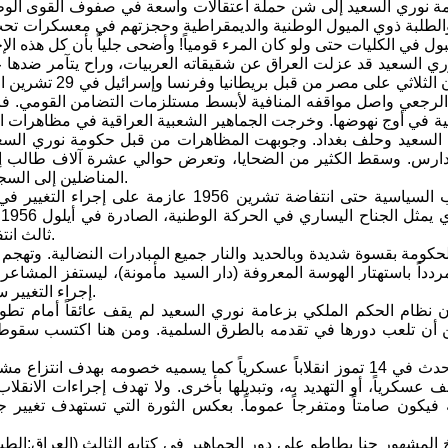
 نوري السعيد إلى شن حملة اعتقالات واسعة في صفوف القوى الوطنية
لطلبة ذوي الميول الوطنية والديمقراطية وحجزتهم في معسكرات تحت ع
ري السعيد قد عزلت العراق عن شقيقاته العربيات، وراح يتآمر ضدها
ية في أوج نهوضها. وخرجت الجماهير الشعبية العراقية في مظاهرات
لسعيد وحلف بغداد. وجوبهت المظاهرات من قبل حكومة نوري السعيد 
مدارس. وسقط الكثير من الضحايا، وتعرض حوالي عشرة آلاف طالب إل
المناضلين إلى السجون. وكان كاتب هذه السطور واثنان من أخوته من ضحايا تلك المحاكم.
كانت الأحزاب السياسية حتى انتفاضة تشرين 
ا
ثالث انتفاضة خلال ثمانية أعوام، ولم تتمكن من تحقيق تغيير في طبيعة الحكم.
كومة بقسوة شديدة وبالحديد والنار جميع المبادرات النضالية. وتهجم
دداً باستهتار الهوسة المعروفة (دار السيد مأمونة)، ليستفز المشاعر
إجراء التغيير سلمياً. وهكذا لجأت الأحزاب السياسية إلى الجيش فوجدته جاهزاً للعمل.
ن نظام الحكم الملكي بزعامة نوري السعيد لم يقف عائقاً أمام تط
 أن تلعب دورها في تقدمه بالطرق السلمية. ومن هنا اكتسب سقوط ا
ولم يكن ما حدث في 14 تموز انقلاباً عسكرياً كما يسميه خصومه بهدف
نف عسكرياً، أو التهديد به، وتبديلها بأخرى. ولا تهدف إجراءات الانقل
ه فيكون صامتاً ومتفرجاً عموماً. بعكس الثورة التي تستهدف تغيي