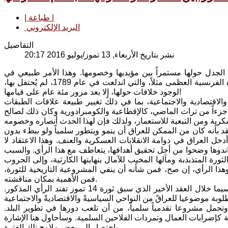
| طباعة |
البريد الإلكتروني
التفاصيل
نشر بتاريخ الأربعاء, 13 تموز/يوليو 2016 20:17
والبحوث، ولا زال الجدل حولها مستمراً بين مؤيديها وخصومها. وهذا الأمر طبيعي في
الثورات التي تجري تغييراً جوهرياً في طبيعة العلاقات الطبقية في المجتمع. فالثورة الفرنسية العظمى مثلاً، والتي اندلعت في عام 1789، لم يُحتفل بها،
لوجود خلافات حولها، إلا بعد مرور مئة عام على قيامها!
سية والاقتصادية والاجتماعية، بما في ذلكً تغيير طبيعة علاقات الطبقات
زءاً من تراث الماضي، كالإقطاعية والكومبرادورية وكان ذلك لصالح
د بأنه كان من الممكن للعراق أن ينمو ويتطور سلمياً ولو ببطء بدون
ث أدخل العراق في دوامة الانقلابات العسكرية والعنف. وهذا الاعتقاد لا
ندوها وضحوا من أجل تحقيق أهدافها، يتعاطف مع هذا الرأي. والسبب
ة المتذبذبة ومآلها المخيب للآمال بنهايتها الكارثية، وإلى الحروب
هذا الرأي، إن صح، فمن شأنه أن ينفي المشروعية التاريخية للثورة،
فمن الأهمية بمكان مناقشته.
إن مجرى تطور الأحداث والظروف التي أحاطت بالبلاد، داخلياً وإقليميا وعالمياً، لاسيما خلال العقد الأخير الذي سبق ثورة 14 تموز تفند الرأي المذكور.
وتحمل مشروعا تقدمياً سلمياً، من أن تلعب دورها في تطوير البلد.
كإضرابات العمال وتمردات الفلاحين السلمية. وسأحاول هنا الإشارة
باختصار إلى بعض ملامح تلك الفترة.