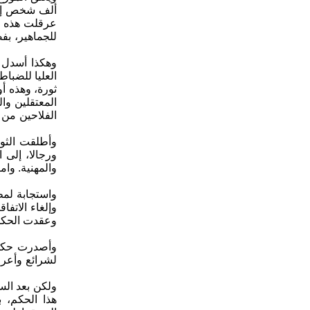
ألف شخص إلى 
عرقلت هذه ال
للجماهير، بف
وهكذا أسدل ا
العليا للضباط
ثورة، وهذه أ
المعتقلين وا
الفلاحين من س
وأطلقت الثور
ورجالا، إلى 
والمهنية. وا
وإلغاء الاتفا
وعقدت الحكوم
ولكن بعد الس
هذا الحكم، 