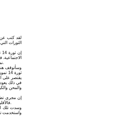
إن
الاجتماعية. 
نمو وتطور طبقات وفئات أخرى، وحررت الثورة العراق من الأحلاف العسكرية ومن التبعية للاستعمار، ولذلك فإن لهذا الحدث أنصاره وخصومه.
وسأتوقف هنا 
ثورة 
يقتصر على ال
في ذلك يعود 
والمحن والكو
فالأقلية الحاكمة في العراق آنذاك، باتت تشكل حجر عثرة أمام التطورات المطلوبة موضوعيا للعراقً من النواحي السياسيةً والاقتصاديةً والاجتماعية.
وسدت تلك الأ
واستخدمت تلك