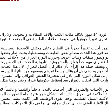
لقد كتب عن ثورة 14 تموز 1958 مئات الكتب وآلاف المقالات 
 ثورة 14 تموز أجرت تغييراً جذرياً في النظام وعلى مختلف الأصعدة السيا
فقد قرر هذا الحدث مصائر بعض الطبقات ومستقبلها، بحيث صار بعضها ج
عند رأي مهم جداً يتعلق بالمشروعية التاريخية للحدث، فهناك من يعتق
14 تموز. ويعتقد حملة هذا الرأي بأن ذلك كان أفضل للعراق، لأن هذا الحد
خصوم وحدهم، بل أن هناك وسطاً غيرهم وبعضهم من أبنائها، الذين سا
إلى شكل الثورة التي بادر في تفجيرها الجيش العراقي وإلى مسيرة الثور
ارث التي لحقت بالعراق بعد إسقاط حكومتها غدراً، وحتى يومنا هذا. و
قلية السبل السلمية بوجه القوى الوطنية، التي كانت تنشد التغيير 
 الأقلية العنف ضد أي تحرك جماهيري بما في ذلك التحركات المطلبية 