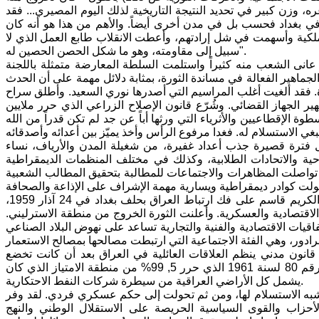
وزن كبير في تحديد النتيجة التاريخية لذلك اليوم المصيري... فقد
ي بغداد فحسب بل في مدن أخرى أيضاً. والأهم من هذا هو أنه كان
ملكية وأسهمت في شل إرادتهم، وأعطت الانقلاب طابع العمل الذي لا
سبيل إلى مقاومته، وهو ما شكل الحصن الحصين له".
عانى الشعب منه كثيراً واستلمت السلطة المعارضة متمثلة باللجنة
لجماهير الفعالة في مساندة الثورة، بمثابة دلائل مهمة على أن الحدث
رة. فقد ألغيت أغلب المراسيم التي أصدرها نوري السعيد. وأطلق سراح
ر الجهاز القضائي. وشُرّع قانون الإصلاح الزراعي الذي حرر ملايين
ة الإقطاعيين والأثرياء التي ورثها أباً عن جد لم تكن قدراً من الله
ل فترة قصيرة جذب أعداد غفيرة، من شغيلة المدن والأرياف، نساء
احية والاتحادات الطلابية، وكذلك في مختلف المنظمات الديمقراطية
رة تواصلت المظاهرات والاجتماعات للمطالبة بتحقيق المطالب الشعبية
واستجابة لمطالب الجماهير، ورداً على حملات ناصر الدعائية، أقدمت حكومة عبد الكريم قاسم على فك ارتباط العراق بحلف بغداد في 24 آذار 1959،
ها الاقتصادية والعسكرية. وأعلنت الثورة الخروج من منطقة الاسترليني.
قيات الاقتصادية والفنية والتجارية تساعد على نهوض البلاد الصناعي
رة قانون الأحوال الشخصية رقم 188 لسنة 1959، وهو أول قانون مدني ينظم العلاقات العائلية في العراق بعد أن كانت تخضع
لشرائع وأعراف مختلف الطوائف والأديان المتواجدة في العراق. كما صدر القانون رقم 80 لسنة 1961 الذي حرر 5, 99% من منطقة الامتياز الذي كان
يشمل كل الأراضي العراقية من سيطرة شركات النفط الاحتكارية.
 يشبه الاستسلام لها، ومن ثم تحولت إلى حكم عسكري فردي. لقد وفر
لأحزاب والقوى السياسية الحريصة على الاستقلال الوطني والنهج