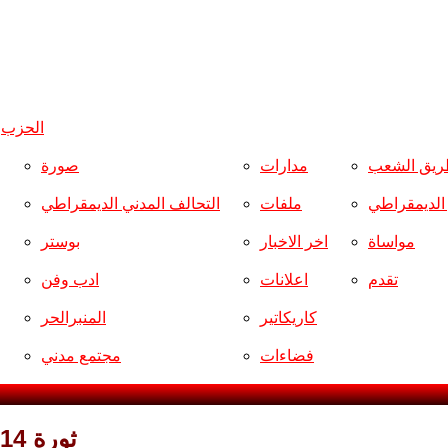
الحزب
و
ريق الشعب
مدارات
صورة
ر الديمقراطي
ملفات
التحالف المدني الديمقراطي
مواساة
اخر الاخبار
بوستر
تقدم
اعلانات
ادب وفن
كاريكاتير
المنبرالحر
فضاءات
مجتمع مدني
ثورة 14 تموز بين أنصارها وخصومها / جاسم الحلوائي