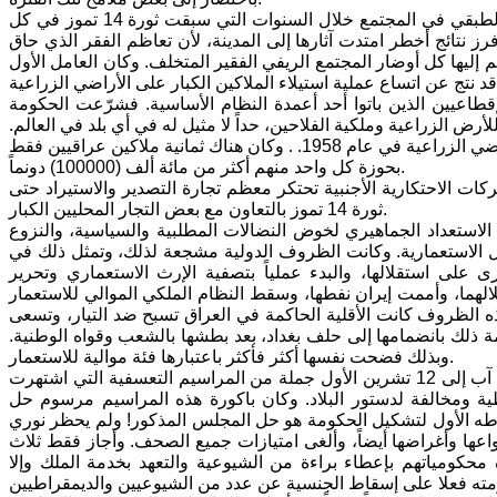
فعلى الصعيد الاقتصادي والاجتماعي، فإن أبرز ما يمكن ملاحظته هو تعمّق التمايز الطبقي في المجتمع خلال السنوات التي سبقت ثورة 14 تموز في كل
رز نتائج أخطر امتدت آثارها إلى المدينة، لأن تعاظم الفقر الذي حاق
 إليها كل أوضار المجتمع الريفي الفقير المتخلف. وكان العامل الأول
طاعيين الذين باتوا أحد أعمدة النظام الأساسية. فشرّعت الحكومة
أرض الزراعية وملكية الفلاحين، حداً لا مثيل له في أي بلد في العالم.
إن 3% فقط من مجموع مالكي الأراضي الزراعية في العراق كانوا يملكون ثلثي الأراضي الزراعية في عام 1958. . وكان هناك ثمانية ملاكين عراقيين فقط
بحوزة كل واحد منهم أكثر من مائة ألف (100000) دونماً.
ت الاحتكارية الأجنبية تحتكر معظم تجارة التصدير والاستيراد حتى
ثورة 14 تموز بالتعاون مع بعض التجار المحليين الكبار.
لاستعداد الجماهيري لخوض النضالات المطلبية والسياسية، والنزوع
لدول الاستعمارية. وكانت الظروف الدولية مشجعة لذلك، وتمثل ذلك في
رى على استقلالها، والبدء عملياً بتصفية الإرث الاستعماري وتحرير
الهما، وأممت إيران نفطها، وسقط النظام الملكي الموالي للاستعمار
 الظروف كانت الأقلية الحاكمة في العراق تسبح ضد التيار، وتسعى
مة ذلك بانضمامها إلى حلف بغداد، بعد بطشها بالشعب وقواه الوطنية.
وبذلك فضحت نفسها أكثر فأكثر باعتبارها فئة موالية للاستعمار.
في صيف عام 1954 أصبح نوري السعيد رئيساً للوزراء من جديد. وقد أصدر من 22 آب إلى 12 تشرين الأول جملة من المراسيم التعسفية التي اشتهرت
ية ومخالفة لدستور البلاد. وكان باكورة هذه المراسيم مرسوم حل
م نوري السعيد وكان شرطه الأول لتشكيل الحكومة هو حل المجلس المذكور! ولم يحظر نوري
عها وأغراضها أيضاً، وألغى امتيازات جميع الصحف. وأجاز فقط ثلاث
حكومياتهم بإعطاء براءة من الشيوعية والتعهد بخدمة الملك وإلا