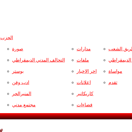
الحزب
و
ريق الشعب
مدارات
صورة
ر الديمقراطي
ملفات
التحالف المدني الديمقراطي
مواساة
اخر الاخبار
بوستر
تقدم
اعلانات
ادب وفن
كاريكاتير
المنبرالحر
فضاءات
مجتمع مدني
س