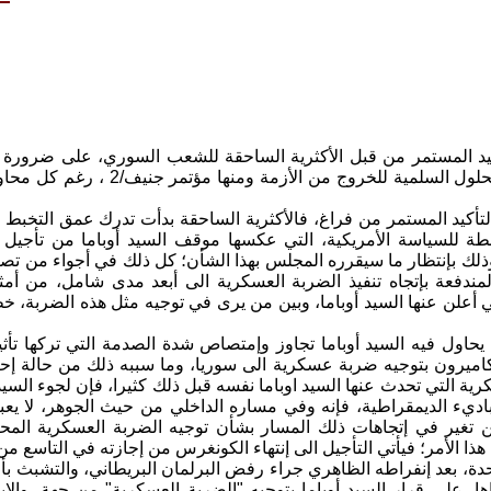
أكيد المستمر من قبل الأكثرية الساحقة للشعب السوري، على ضرورة
اللجوء الى الحلول السلمية 
التأكيد المستمر من فراغ، فالأكثرية الساحقة بدأت تدرك عمق التخبط
بطة للسياسة الأمريكية، التي عكسها موقف السيد أوباما من تأجيل 
لك بإنتظار ما سيقرره المجلس بهذا الشأن؛ كل ذلك في أجواء من تصا
مندفعة بإتجاه تنفيذ الضربة العسكرية الى أبعد مدى شامل، من أمثا
ي أعلن عنها السيد أوباما، وبين من يرى في توجيه مثل هذه الضربة، 
 يحاول فيه السيد أوباما تجاوز وإمتصاص شدة الصدمة التي تركها ت
كاميرون بتوجيه ضربة عسكرية الى سوريا، وما سببه ذلك من حالة إحبا
رية التي تحدث عنها السيد اوباما نفسه قبل ذلك كثيرا، فإن لجوء السي
اديء الديمقراطية، فإنه وفي مساره الداخلي من حيث الجوهر، لا يع
 تغير في إتجاهات ذلك المسار بشأن توجيه الضربة العسكرية المحتم
هذا الأمر؛ فيأتي التأجيل الى إنتهاء الكونغرس من إجازته في التاسع من
تحدة، بعد إنفراطه الظاهري جراء رفض البرلمان البريطاني، والتشب
ها، على قرار السيد أوباما بتوجيه "الضربة العسكرية" من جهة، والإي