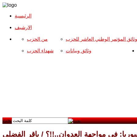
الرئيسية
الارشیف
ثائق المؤتمر الوطني العاشر للحزب
من الحزب
وثائق وبيانات
شهداء الحزب
بحث
وريا: في مواجهة العدوان..!!؟ / باقر الفضلي