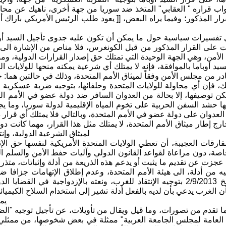
ب قراره " العقابي" المتخذ ضد سوريا من جهة أخرى، ناهيك عن محاول
قرار المذكور؛ وفيما يراه البعض، [[ يعود طلب الرئيس الأمريكي بار
ي تفسيرات سياسية حول ما يمكن أن تكون عليه جدوى تأجيل السيد أوب
ت على القرار المذكور من قبل الكونغرس، فلا مناص من الإشارة الى أن
لأمن، وهي الجهة الوحيدة التي تمتلك حق إصدار القرارات الدولية، ومن
د أوباما بالموافقة، فإنه لا يمتلك أي شرعية يمكنه منحها للولايات
ر من مجلس الأمن وفقاً لميثاق الأمم المتحدة، وذلك في حالتين هما: حا
ك، فإن أي محاولة للولايات المتحدة وحلفائها، بتوجيه ضربة عسكرية ض
مكن توصيفها، إلا بحالة من العدوان السافر ضد دولة عضو في الأمم
حشد السفن الحربية على تخوم المياه الإقليمية لدولة سوريا، وما 
لعدوان على دولة عضو في الأمم المتحدة، وبالتالي فلا يمتلك أي قرا
ج إطار ميثاق الأمم المتحدة، لا يمتلك مثل هذا القرار، مهما كانت دوا
لميثاق الشرعية الدولية، وإنت
ارقات العجيبة، أن تعطي الولايات المتحدة الأمريكية لنفسها حق الإ
اصة، دون مراعاة لقواعد القانون الدولي وآليات حفط الأمن والسلم ال
عجزت عن تقديم ما يثبت أو يدعم هذه الذريعة من أدلة وإثباتات، متذرع
يه من أدلة، الى هيئة الأمم المتحدة، وعدم إطلاق الإتهامات جزافا ض
لافروف بتأريخ 2/9/2013 بتوجيه الإنتقاد للغرب، ونعته بالإزدواجية 
ن الغرب يدعي بأن لديه بالفعل أدلة تشير إلى استخدام السلاح الكيميائ
يم
ا تقدم من تصورات، وما قيل ويقال من تأويلات، عن تأجيل توجيه "الضري
ة العامة لمجلس الجامعة العربية" ممثلة في بعض شخوصها، من ممثلي 