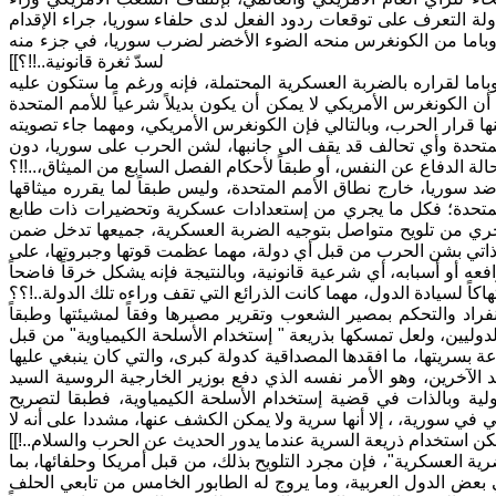
ة التعرف على توقعات ردود الفعل لدى حلفاء سوريا، جراء الإقدام
اك أوباما من الكونغرس منحه الضوء الأخضر لضرب سوريا، في جزء منه
لسدّ ثغرة قانونية..!!؟]]
اما لقراره بالضربة العسكرية المحتملة، فإنه ورغم ما ستكون عليه
 الكونغرس الأمريكي لا يمكن أن يكون بديلاً شرعياً للأمم المتحدة
ها قرار الحرب، وبالتالي فإن الكونغرس الأمريكي، ومهما جاء تصويته
 المتحدة وأي تحالف قد يقف الى جانبها، لشن الحرب على سوريا، دون
لة الدفاع عن النفس، أو طبقاً لأحكام الفصل السابع من الميثاق،..!!؟
د سوريا، خارج نطاق الأمم المتحدة، وليس طبقاً لما يقرره ميثاقها
 المتحدة؛ فكل ما يجري من إستعدادات عسكرية وتحضيرات ذات طابع
يجري من تلويح متواصل بتوجيه الضربة العسكرية، جميعها تدخل ضمن
ر ذاتي بشن الحرب من قبل أي دولة، مهما عظمت قوتها وجبروتها، على
فعه أو أسبابه، أي شرعية قانونية، وبالنتيجة فإنه يشكل خرقاً فاضحاً
هاكاً لسيادة الدول، مهما كانت الذرائع التي تقف وراءه تلك الدولة..!؟؟
نفراد والتحكم بمصير الشعوب وتقرير مصيرها وفقاً لمشيئتها وطبقاً
دوليين، ولعل تمسكها بذريعة " إستخدام الأسلحة الكيمياوية" من قبل
ة بسريتها، ما افقدها المصداقية كدولة كبرى، والتي كان ينبغي عليها
د الآخرين، وهو الأمر نفسه الذي دفع بوزير الخارجية الروسية السيد
في القضايا الدولية وبالذات في قضية إستخدام الأسلحة الكيمياوية، فطبقا لتصريح
ي في سورية، ، إلا أنها سرية ولا يمكن الكشف عنها، مشددا على أنه لا
كن استخدام ذريعة السرية عندما يدور الحديث عن الحرب والسلام..!]]
ة العسكرية"، فإن مجرد التلويح بذلك، من قبل أمريكا وحلفائها، بما
بعض الدول العربية، وما يروج له الطابور الخامس من تابعي الحلف