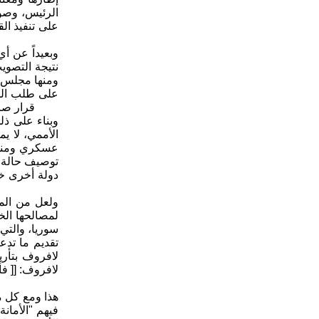
الرئيس، وصوا
على تنفيذ ال
وبعيداً عن أ
نتيجة التصوي
ومنها مجلس ا
على طلب السي
قرار صاد
وبناء على ذل
الأممي، لا ي
عسكري ومنها 
توصيف حالة ا
دولة أخرى خار
ولعل من المف
لمصالحها الخ
سوريا، والتي 
تقديم ما تدع
لافروف: [[ فأ
هذا ومع كل م
فيهم "الأمان