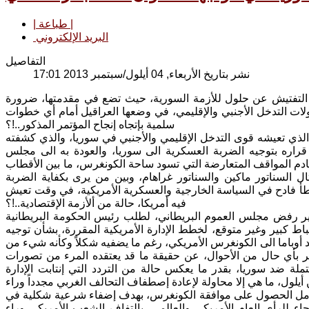
| طباعة |
البريد الإلكتروني
التفاصيل
نشر بتاريخ الأربعاء, 04 أيلول/سبتمبر 2013 17:01
 التفتيش عن حلول للأزمة السورية، حيث تضع في مقدمتها، ضرورة
للخروج من الأزمة ومنها مؤتمر جنيف/2 ، رغم كل محاولات التدخل الأجنبي والإقليمي، في وضعها العراقيل أمام أي خطوات
سلمية بإتجاه إنجاح المؤتمر المذكور..!؟
 الذي تعيشه قوى التدخل الإقليمي والأجنبي في سوريا، والذي كشفته
قراره بتوجيه الضربة العسكرية الى سوريا، والعودة به الى مجلس
دم المواقف المتعارضة التي تسود ساحة الكونغرس، ما بين الأقطاب
ل السناتور ماكين والسناتور غراهام، وبين من يرى بكفاية الضربة
خطأ فادح في السياسة الخارجية والعسكرية الأمريكية، في وقت تعيش
فيه أمريكا، حالة من ألأزمة الإقتصادية..!؟
أثير رفض مجلس العموم البريطاني، لطلب رئيس الحكومة البريطانية
ط كبير وغير متوقع، لخطط الإدارة الأمريكية المقررة، بشأن توجيه
د أوباما الى الكونغرس الأمريكي، رغم ما يضفيه شكلاً وكأنه شيء من
بر بأي حال من الأحوال، عن حقيقة ما قد يعتقده المرء من تصورات
لة ضد سوريا، بقدر ما يعكس حالة من التردد التي إنتابت الإدارة
 أيلول، ما هي إلا محاولة لإعادة إصطفاف التحالف الغربي مجدداً وراء
ث بأمل الحصول على موافقة الكونغرس، بهدف إضفاء شرعية شكلية في
حاء للرأي العام الأمريكي والعالمي، بإلتفاف الشعب الأمريكي وراء