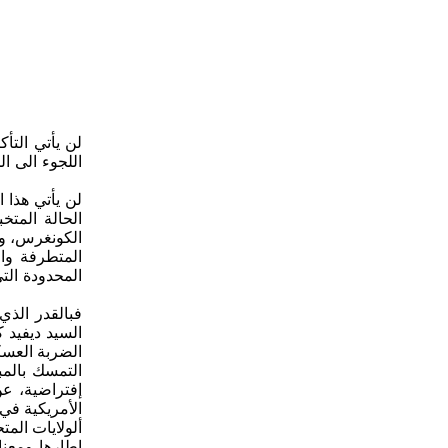
لن يأتي الت
لن يأتي هذا 
الحالة المتخ
الكونغرس، وذ
المتطرفة وال
المحدودة الت
فبالقدر الذي
السيد ديفيد 
الضربة العسك
التمسك بالمب
إفتراضية، عن
الأمريكية في 
ألولايات الم
إطارها ومعنا