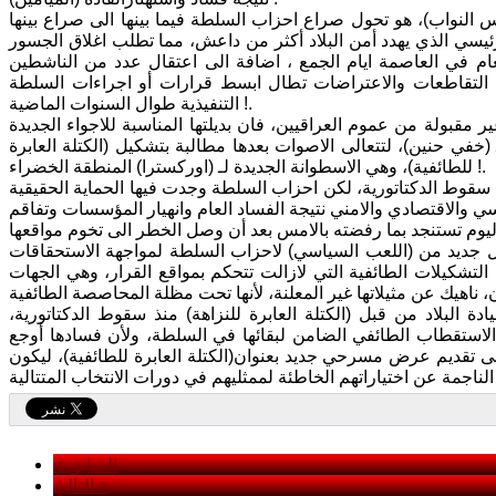
لس النواب)، هو تحول صراع احزاب السلطة فيما بينها الى صراع بينها
يسي الذي يهدد أمن البلاد أكثر من داعش، مما تطلب اغلاق الجسور
ام في العاصمة ايام الجمع ، اضافة الى اعتقال عدد من الناشطين
تقاطعات والاعتراضات تطال ابسط قرارات أو اجراءات السلطة
التنفيذية طوال السنوات الماضية !.
مقبولة من عموم العراقيين، فان بديلتها المناسبة للاجواء الجديدة
خفي حنين)، لتتعالى الاصوات بعدها مطالبة بتشكيل (الكتلة العابرة
للطائفية)، وهي الاسطوانة الجديدة لـ (اوركسترا) المنطقة الخضراء !.
ل سقوط الدكتاتورية، لكن احزاب السلطة وجدت فيها الحماية الحقيقية
 والاقتصادي والامني نتيجة الفساد العام وانهيار المؤسسات وتفاقم
صل جديد من (اللعب السياسي) لاحزاب السلطة لمواجهة الاستحقاقات
التشكيلات الطائفية التي لازالت تتحكم بمواقع القرار، وهي الجهات
 البلاد من قبل (الكتلة العابرة للنزاهة) منذ سقوط الدكتاتورية،
لاستقطاب الطائفي الضامن لبقائها في السلطة، ولأن فسادها أوجع
 تقديم عرض مسرحي جديد بعنوان(الكتلة العابرة للطائفية)، ليكون
< السابق
التالي >