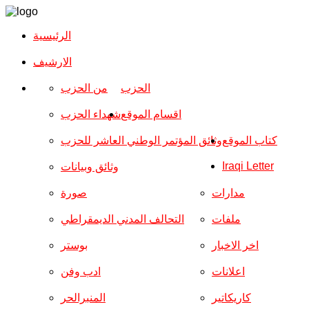
الرئيسية
الارشیف
الحزب
من الحزب
اقسام الموقع
شهداء الحزب
كتاب الموقع
وثائق المؤتمر الوطني العاشر للحزب
Iraqi Letter
وثائق وبيانات
مدارات
صورة
ملفات
التحالف المدني الديمقراطي
اخر الاخبار
بوستر
اعلانات
ادب وفن
كاريكاتير
المنبرالحر