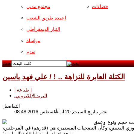
فضاءات
مجتمع مدني
اعمدة طريق الشعب
التيار الديمقراطي
مواساة
تقدم
بحث
الكتلة العابرة للنزاهة .. ! / علي فهد ياسين
| طباعة |
البريد الإلكتروني
التفاصيل
نشر بتاريخ السبت, 20 آب/أغسطس 2016 08:48
شفت حجم ونوع وعمق
تاتوري البغيض، وكأن التضحيات المستمرة هي (قدرهم) في المرحلتين،
نتيجة فساد واستهتارالقادة (الميامين) .