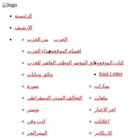
الرئيسية
الارشیف
الحزب
من الحزب
اقسام الموقع
شهداء الحزب
كتاب الموقع
وثائق المؤتمر الوطني العاشر للحزب
Iraqi Letter
وثائق وبيانات
مدارات
صورة
ملفات
التحالف المدني الديمقراطي
اخر الاخبار
بوستر
اعلانات
ادب وفن
كاريكاتير
المنبرالحر