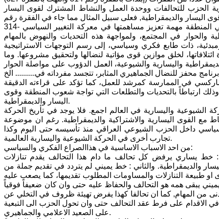
ة الحزب للتحالفات ووحدة العمل والنشاط المشترك لقوى اليسار
314- وعلى خلفية هذه الاحداث والتطورات، تواجه قوى اليسار والتقدم والديمقراطية في المنطقة مهمة تعزيز مساهمتها في معركة التغيير السياسي
طية والحوار في المجتمع، ولمواجهة هذه التحديات والنهوض بالمهام
بدئية، ذات طابع فكري وسياسي، إلى رسم التوجهات الاستراتيجية
ة ائتلافاتها، لخلق موازين قوى مؤاتية لنضالها ولتحقيق مشروعها. وما
لقوى الوطنية والديمقراطية واليسارية والشيوعية، العمل الدؤوب على مواصلة الحوار
ماركسي في الممارسة كمرشد للعمل، كما تؤكد على قراءته الدقيقة
لك ارتباطاً بالتحديات والتطلعات التي تواجة شعوب المنطقة وقوى
اليسار والديمقراطية.
كة الشيوعية واليسارية في العالم اجمع. فلا يوجد في تأريخ الحركة
ط مع القوى اليسارية والاشتراكية والديمقراطية. رغم ان موضوعة
سياسي داخل الحزب الشيوعي العراقي منذ تأسيسه حتى اليوم وكذا
تجارب أخرى في الحركة الشيوعية واليسارية العالمية.
من احد الاسباب الاساسية في هذاالصراع الفكري والسياسي:
ل: خط يساري يرفض كل تحالف ما دام هذا التحالف يقدم تنازلات
ر والديمقراطية. والثاني : خط يميني لم يتردد في تقديم جملة من
دى او طبيعة التنازلات والمساومات المطلوب تقديمها، كما يصعب عليه
يني يبقى همه هو التحالف والحفاظ عليه حتى وان كان ضعيفاً فوقياً
 الادنى من المهام, كما ان تحالفا كهذا يفرض تهيئة ظروف في التخلي عن
ي في الاقدام على فرط عقد التحالف حتى وان تحول الحزب الى التبعية
على الصعيد الاعلامي والجماهيري.