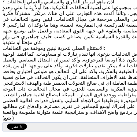
اذن ماهوالمرتكز الفكري والسياسي والعملي للتحالفات ؟
مجموعها على أهمية التحالفات التكتيكية، هذا أولاً وثانياً على وحدة
. وثالثاً أكدت هذه التجارب على ان هناك مرتكزاً مشتركاً فكرياً
سي والعملي مرجعية في مجال التحالفات. لينين وضع التحالفات في
يقية للماركسية في الممارسة العملية، وهذا ما يؤكد ان الماركسي لا
ياسية والفئوية في جبهة القوى المعادية، والعمل على توسيع جبهة
لكفاءة والقدرة السياسية تكمن ايضاً في كسب حليف جماهيري حتى وإن
كان مؤقتاً او متذبذباً.
الاستنتاج العملي لتجربة لينين وموقفة من التحالفات:
التحالفات بدعوى انها تقدم تنازلات او مساومات. كما انتقد الوجهة
 ذيلاً اوتابعاً للبرجوازية. وأكد لينين ان النضال السياسي والعمل
فات انه لا يمكن تقديم تنازلات فكرية، وأكد على مواجهة كل من يقدم
ه الطبقية والفكرية، واكد على ان التحالف هو طوعي اختياري يحافظ
فاظ بنقد الاطراف المتحالفة، على ان يكون التحالف في صالح قضية
لرؤية الفكرية والسياسية للحزب في مجال التحالفات ذات التوجه
الوحدة الوطنية، الديمقراطية، ووحدة قوى اليسار - الممثلة لمصالح اغلبية جماهير الشعب
هدورة وتوظيفها في الإتجاه السليم، وتفعيل قدرات الغالبية العظمى
حالياً. وما تؤكده الفقرة رقم 327- العمل المتواصل على إشراك أوسع للجماهير في تقرير مصائرها والدفاع عن مطالبها
(يتبع )