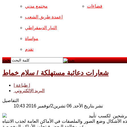
فضاءات
مجتمع مدني
اعمدة طريق الشعب
التيار الديمقراطي
مواساة
تقدم
بحث
شعارات دعائية مستهلكة / سلام خماط
| طباعة |
البريد الإلكتروني
التفاصيل
نشر بتاريخ الأحد, 06 تشرين2/نوفمبر 2016 10:43
لمرشحين لكسب تأييد
ذه الأشكال وضع الصور والملصقات في الأماكن العامة لجذب الانتباه
رغم مخالفة البعض فيتجاوز الأماكن المخصصة .