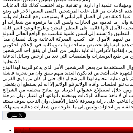
ؤهلات علمية او ادارية او ثقافية ،وقد اختلفت كذلك تلك الدعايات
هذه الدعايات من قبل اغلب المرشحين ،اكتفى البعض الاخر في وضع
ا لاعتقادهم ان العمل البرلماني لا يستوجب رفع الشعارات وإنما
ة والى ما قدموه من انجازات وليس الى ما يرفعوه من شعارات أو
بة للآمال لأنها قائمة على التنظير المجرد وطرح الوعود الغير قابلة
للتطبيق ولا تستند إلى أسس علمية تتناسب مع الواقع الحالي للدولة .
 من لديهم الأموال على كسب المعركة الدعائية وذلك لضمان مبدأ
ت هذه المساواة تخصيص مساحة زمانية ومكانية في الإعلام الحكومي
ي يراد إنفاقها لأغراض الدعاية ،فليس من العدل ان ينفق احد المرشحين
رين من طبع البوسترات والملصقات التي تعد من ارخص وسائل الدعاية
الانتخابية .
موال المستخدمة من بعض المرشحين الأمر الذي يدعو للريبة لهذا البذخ
 بأي دعاية انتخابية لهذا المرشح او ذاك حتى لو كان من ذوي القربى
تلو الجلسات وأقام الولائم تلو الولائم إلا انه لم يستطع ان يتخطى
ل ومن خلال استطلاع عشوائي أجريناه مع نماذج مختلفة من الشرائح
 أن لا تأخذ مسألة الولاءات وبمختلف أنواعها أي اعتبار ،وان مرحلة
بح الناخب على دراية ومعرفة لاختيار الأفضل ،وان الناخب سوف يستند
< السابق