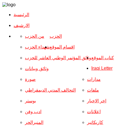
الرئيسية
الارشیف
الحزب
من الحزب
اقسام الموقع
شهداء الحزب
كتاب الموقع
وثائق المؤتمر الوطني العاشر للحزب
Iraqi Letter
وثائق وبيانات
مدارات
صورة
ملفات
التحالف المدني الديمقراطي
اخر الاخبار
بوستر
اعلانات
ادب وفن
كاريكاتير
المنبرالحر