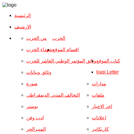
الرئيسية
الارشیف
الحزب
من الحزب
اقسام الموقع
شهداء الحزب
كتاب الموقع
وثائق المؤتمر الوطني العاشر للحزب
Iraqi Letter
وثائق وبيانات
مدارات
صورة
ملفات
التحالف المدني الديمقراطي
اخر الاخبار
بوستر
اعلانات
ادب وفن
كاريكاتير
المنبرالحر