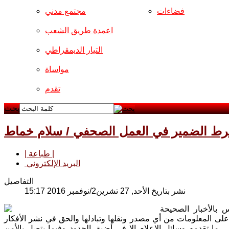
فضاءات
مجتمع مدني
اعمدة طريق الشعب
التيار الديمقراطي
مواساة
تقدم
بحث
ط الضمير في العمل الصحفي / سلام خماط
| طباعة |
البريد الإلكتروني
التفاصيل
نشر بتاريخ الأحد, 27 تشرين2/نوفمبر 2016 15:17
س بالأخبار الصحيحة
على المعلومات من أي مصدر ونقلها وتبادلها والحق في نشر الأفكار
ما تقدمه وسائل الإعلام إلا في أضيق الحدود وفيما يتصل بالأمن