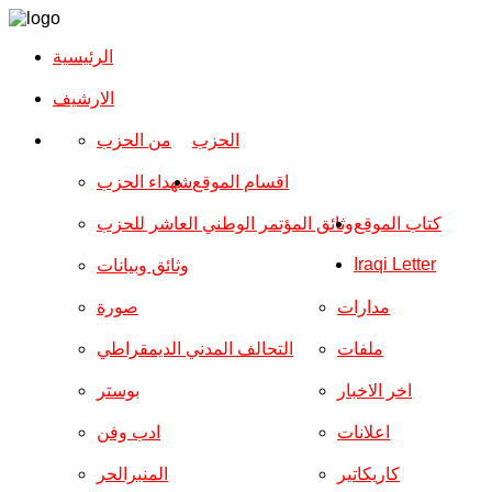
الرئيسية
الارشیف
الحزب
من الحزب
اقسام الموقع
شهداء الحزب
كتاب الموقع
وثائق المؤتمر الوطني العاشر للحزب
Iraqi Letter
وثائق وبيانات
مدارات
صورة
ملفات
التحالف المدني الديمقراطي
اخر الاخبار
بوستر
اعلانات
ادب وفن
كاريكاتير
المنبرالحر