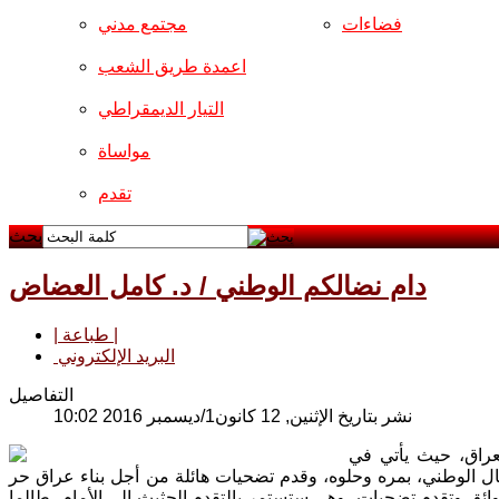
فضاءات
مجتمع مدني
اعمدة طريق الشعب
التيار الديمقراطي
مواساة
تقدم
بحث
دام نضالكم الوطني / د. كامل العضاض
| طباعة |
البريد الإلكتروني
التفاصيل
نشر بتاريخ الإثنين, 12 كانون1/ديسمبر 2016 10:02
عراق، حيث يأتي في
ال الوطني، بمره وحلوه، وقدم تضحيات هائلة من أجل بناء عراق حر
ق وتقدم تضحيات، وهي ستستمر بالتقدم الحثيث الى الأمام، طالما