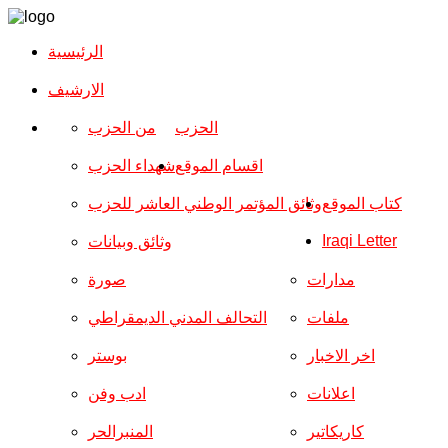
الرئيسية
الارشیف
الحزب
من الحزب
اقسام الموقع
شهداء الحزب
كتاب الموقع
وثائق المؤتمر الوطني العاشر للحزب
Iraqi Letter
وثائق وبيانات
مدارات
صورة
ملفات
التحالف المدني الديمقراطي
اخر الاخبار
بوستر
اعلانات
ادب وفن
كاريكاتير
المنبرالحر