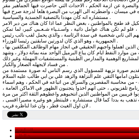
لبصرة عن ازمة الحكم ، الاحداث التي حاصرت فيها الجماهير مقر
ده في ميسان ، واضطرته الى الهرب من البصرة هلعا لدرجة صرح فيها
مستشاره انه كان مهددا بالتصفية الجسدية والسياسية .
لكيل قد طفح بالمواطنين ، بغض النظر عما اذا كان هناك من دبر الامر
و لم تكن هناك عوامل ذاتية ، واسـتـياء شـعـبي كبير، لما تمكن
تهم الى ثاني شخصية في سدة الرئاسة ، والذي يحمل لقب نائب رئيس
الجمهورية ، وهو الذي كان لدورتين سابقتين رئيسا للوزراء .
لذين اهملوا واجبهم الحقيقي في انجاز مهام الوظائف المكلفين بها ،
من موارد النفط ايام كان يباع البرميل الواحد منه بمائة دولار ، وشهد
المشاريع الوهمية والمدارس الطينية والمستشفيات المهملة وغير ذلك
من فساد لايجهله الصغار والكبار .
قديم صورة نزيهة للمسؤول الذي رسم الناس له صورة مستمدة من
 - من محاسبة المقصرين والسراق من اتباعه في الحكم ، وهم اسماء
مج تلفزيوني ، حتى انهم اخذوا يتجنبون الظهور في الاماكن العامة ،
 تذهب به بددا كما قال مستشاره ، فلينتظر هو وغيره مصيرا اقسى ،
لان اول الغيث قطر ، وان غدا لناظره قريب .
< السابق
التالي >