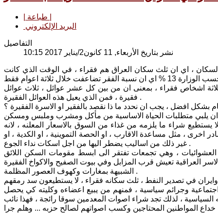
| طباعة |
البريد الإلكتروني
التفاصيل
نشر بتاريخ الأربعاء, 11 كانون2/يناير 2017 10:15
لتخطيط ان نسبة الفقر في العراق بلغت عام 2016 نسبة 30% من السكان ، اي ان ثلث سكان العراق هم فقراء ، في الوقت الذي كانت
اثة اشخاص فقراء ، بمعنى ان من بين كل عشر عوائل ، ثلاث عوائل
فقيرة ، فمن الذي يعيل هذه العوائل الفقيرة .
م بشكل افضل ، يجب ان نحدد ما ذا نقصد بالفقير او الاسرة الفقيرة ؟
ا يستطيع شراء ما يلزمه من غذاء من السوق بالاسعار المعلنه ، لانه
 اخرى ، مثل مساعدة الاقارب ، او الحصة التموينية ، او الكدية ، او
غير ذلك من اساليب يضطر اليها من اجل اسكات نداء الجوع .
لعشوائيات ، وهي تجمعات تفتقر الى ابسط مقومات السكن اللائق
الاسر العراقية تعيش قرب المزابل وفي بيوت الصفيح والاكواخ الفقيرة
الشبيهة بمغارات وكهوف العصور المظلمة .
 اجتماعية وجرائم سياسية ، فمنهم من يبيع اعضاءه وكليته كي يحصل
 السياسية ، لذلك تجد شراء اصوات المعدمين سوقا رائجة ، فهذا نائب
ل خداع المواطنين المحتاجين وكسب اصواتهم لصالح حزبه ... وهلم جرا
.