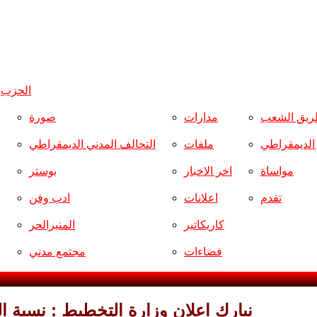
الحزب
و
ريق الشعب
مدارات
صورة
ر الديمقراطي
ملفات
التحالف المدني الديمقراطي
مواساة
اخر الاخبار
بوستر
تقدم
اعلانات
ادب وفن
كاريكاتير
المنبرالحر
فضاءات
مجتمع مدني
نبارك اعلان وزارة التخطيط : نسبة الفقر في العراق 30 