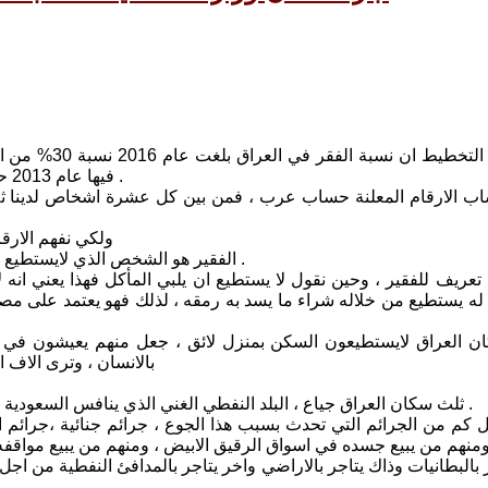
اعلنت وزارة ا
فيها عام 2013 حسب الوزارة 13 % اي ان نسبة الفقر تضاعفت خلال ثلاثة اعوام فقط .
ساب الارقام المعلنة حساب عرب ، فمن بين كل عشرة اشخاص لدينا ثل
ولكي نفهم الارقا
الفقير هو الشخص الذي لايستطيع ان يلبي متطلبات الحياة الاساسية من مأكل ومشرب وملبس ومسكن .
تعريف للفقير ، وحين نقول لا يستطيع ان يلبي المأكل فهذا يعني انه ل
له يستطيع من خلاله شراء ما يسد به رمقه ، لذلك فهو يعتمد على مصادر
ن العراق لايستطيعون السكن بمنزل لائق ، جعل منهم يعيشون في ا
بالانسان ، وترى الاف 
ثلث سكان العراق جياع ، البلد النفطي الغني الذي ينافس السعودية وايران في تصدير النفط ، ثلث سكانه فقراء ، لا يستطيعون سد رمقهم .
يل كم من الجرائم التي تحدث بسبب هذا الجوع ، جرائم جنائية ،جرائم
ومنهم من يبيع جسده في اسواق الرقيق الابيض ، ومنهم من يبيع مواقفه
ر بالبطانيات وذاك يتاجر بالاراضي واخر يتاجر بالمدافئ النفطية من اج