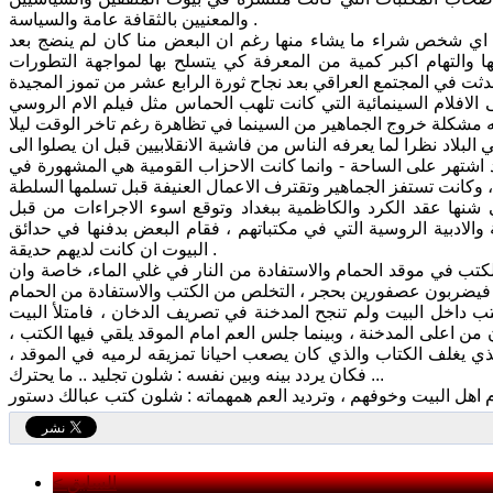
والمعنيين بالثقافة عامة والسياسة .
ة اي شخص شراء ما يشاء منها رغم ان البعض منا كان لم ينضج بعد
 والتهام اكبر كمية من المعرفة كي يتسلح بها لمواجهة التطورات
 الافلام السينمائية التي كانت تلهب الحماس مثل فيلم الام الروسي
لبلاد نظرا لما يعرفه الناس من فاشية الانقلابيين قبل ان يصلوا الى
 اشتهر على الساحة - وانما كانت الاحزاب القومية هي المشهورة في
شنها عقد الكرد والكاظمية ببغداد وتوقع اسوء الاجراءات من قبل
 والادبية الروسية التي في مكتباتهم ، فقام البعض بدفنها في حدائق
البيوت ان كانت لديهم حديقة .
تب في موقد الحمام والاستفادة من النار في غلي الماء، خاصة وان
تب داخل البيت ولم تنجح المدخنة في تصريف الدخان ، فامتلأ البيت
من اعلى المدخنة ، وبينما جلس العم امام الموقد يلقي فيها الكتب ،
ذي يغلف الكتاب والذي كان يصعب احيانا تمزيقه لرميه في الموقد ،
فكان يردد بينه وبين نفسه : شلون تجليد .. ما يحترك ...
< السابق