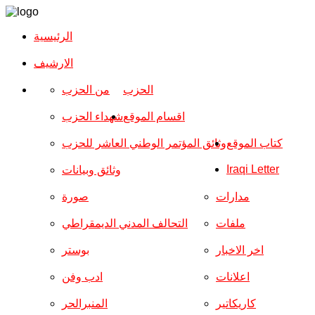
الرئيسية
الارشیف
الحزب
من الحزب
اقسام الموقع
شهداء الحزب
كتاب الموقع
وثائق المؤتمر الوطني العاشر للحزب
Iraqi Letter
وثائق وبيانات
مدارات
صورة
ملفات
التحالف المدني الديمقراطي
اخر الاخبار
بوستر
اعلانات
ادب وفن
كاريكاتير
المنبرالحر