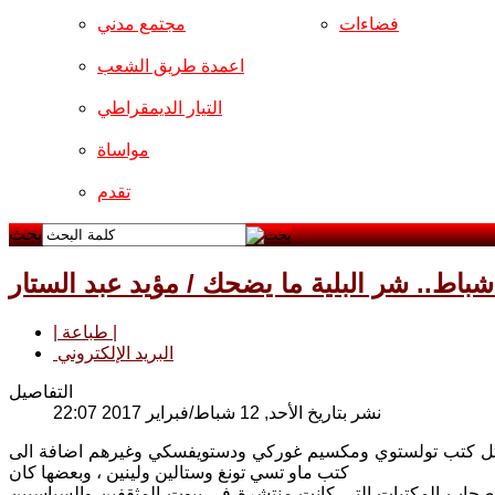
فضاءات
مجتمع مدني
اعمدة طريق الشعب
التيار الديمقراطي
مواساة
تقدم
بحث
| طباعة |
البريد الإلكتروني
التفاصيل
نشر بتاريخ الأحد, 12 شباط/فبراير 2017 22:07
 مثل كتب تولستوي ومكسيم غوركي ودستويفسكي وغيرهم اضافة الى
كتب ماو تسي تونغ وستالين ولينين ، وبعضها كان
واصحاب المكتبات التي كانت منتشرة في بيوت المثقفين والسياسيين