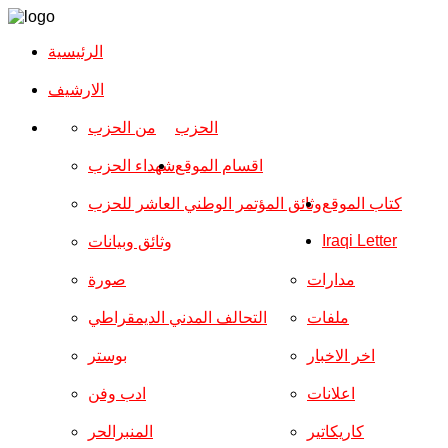
الرئيسية
الارشیف
الحزب
من الحزب
اقسام الموقع
شهداء الحزب
كتاب الموقع
وثائق المؤتمر الوطني العاشر للحزب
Iraqi Letter
وثائق وبيانات
مدارات
صورة
ملفات
التحالف المدني الديمقراطي
اخر الاخبار
بوستر
اعلانات
ادب وفن
كاريكاتير
المنبرالحر