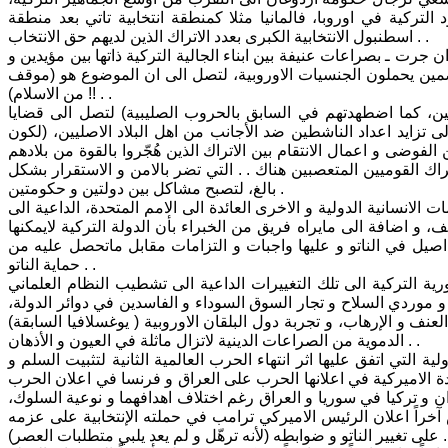
التركية في اوروبا، فالمانيا مثلا كمنطقة انتخابية تاتي بعد منطقة
اسطنبول الانتخابية الكبرى بعدد الاتراك الذين لديهم حق الانتخاب . .
ان جرت ـ بصراعات عنيفة بين ابناء الجالية التركية ذاتها بين مؤيدين و
اصمين يحملون الجنسيات الاوروبية، لتصل الى ان الموضوع هو (موقف
من الاسلام) !! . .
ين، كما اضطهدتهم في السابق بالحروب الصليبية) لتصل الى قضايا
ى تزايد اعداد الناشطين ضد الأجانب من اهل البلاد الاصليين، (لكون
الفوضى و اعمال الانتقام بين الاتراك الذين هُجّروا بالقوة من بلادهم
راك القوميين المتعصبين هناك . . التي تضر بالامن و الاستقرار بشكل
بالغ، لتصبح مشاكل بين دولتين و حكومتين .
انسانية الدولية و الاخرى العائدة الى الامم المتحدة، الداعية الى
، و اضافة الى مايراه فريق من الخبراء بأن الدولة التركية لايمكنها
اصيل في الناتو و عليها واجبات و التزامات مقابل ماتحصل عليه من
حماية الناتو . .
ية التركية الى تلك التغييرات الداعية الى تشطيب النظام العلماني
و موردي السلاح و تجار السوق السوداء و الفاسدين في دوائر الدولة،
لعنف و الإرهاب، و تجربة دول البلقان الاوروبية ( يوغسلافيا السابقة)
الدموية من الصراعات الدينية لاتزال ماثلة في العيون و الأذهان . .
التي اتفق عليها اثر انتهاء الحرب العالمية الثانية لتثبيت السلم و
ة الاميركية في اعلانها الحرب على العراق و فرنسا في اعلان الحرب
ان و تركيا في سوريا و العراق رغم اختلاف اهدافهما و نوعية السلوك،
 آخراً اعلان الرئيس الاميركي ترامب في حملته الإنتخابية على عزمه
 ترهّل و لم يعد يلبي متطلبات العصر) . .