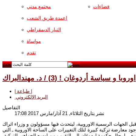
فضاءات
مجتمع مدني
اعمدة طريق الشعب
التيار الديمقراطي
مواساة
تقدم
بحث
اوروبا و سياسة أردوغان ! (3) / د. مهندالبراك
| طباعة |
البريد الإلكتروني
التفاصيل
نشر بتاريخ الثلاثاء, 21 آذار/مارس 2017 17:08
 الجهات الرسمية الاوروبية، ليتحدث فيها مسؤولون و وزراء اتراك
د معارضة تركية كبيرة لتلك التغييرات على الساحة الاوروبية ـ التي
ي سعي لرجال حكومة اردوغان الى التقرب من اوسع الجماهير التركية،