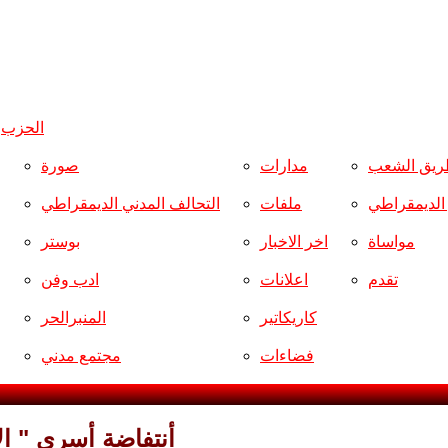
الحزب
و
ريق الشعب
مدارات
صورة
ر الديمقراطي
ملفات
التحالف المدني الديمقراطي
مواساة
اخر الاخبار
بوستر
تقدم
اعلانات
ادب وفن
كاريكاتير
المنبرالحر
فضاءات
مجتمع مدني
أنتفاضة أسرى " الأ