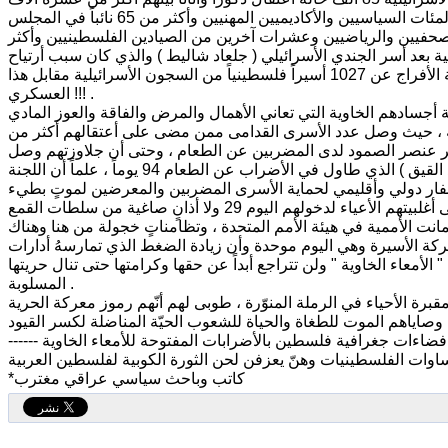
طفل تقلُ أعمارهم عن الثامنة عشر ، ونحو 1200 أمرأة وفتاة أضافة إلى المئات السياسيين والأكاديميين المهنيين وأكثر من 65 نائباً في المجلس
لصحفيين والرياضيين وعشرات آخرين من الصيادين الفلسطينيين وأكثر
لأسرية الفلسطينية بعد أسر الجندي الأسرائيلي ( جلعاد شاليط ) والذي كان سبب أرتياح
الحركة الأسرية بمجملها الجمعي في تبادل الأسرى في 18-10- 2011 برعاية مصرية الأفراج عن 1027 أسيراً فلسطينياً من السجون الأسرائيلية مقابل هذا
العسكري !!! .
جسادهم الخاوية التي تعاني الأهمال والمرض والفاقة والعوز المادي
فية ، حيث وصل عدد الأسرى القدامى ممن مضى على أعتقالهم أكثر من
اولة منهُ لكسر عنصر الصمود لدى المضربين عن الطعام ، وحتى أن جلاوزتهم وصل
إلى حد الأطعام القسري كما حدث للمضرب عن الطعام الأسير الفلسطيني( محمد القيق ) الذي طاول في الأضراب عن الطعام 94 يوماً ، علماً أن اللجنة
نفار دولي وأقليمي لحماية الأسرى المضربين والمعرضين لموتٍ بطيء
وأعلنت اليوم عن أنتشار حالات أغماء بين المضربين عن الطعام ، وبدى على أغلبيتهم الأعياء لدخولهم اليوم 29 ولا أذانٍ صاغية من سلطات القمع
كة الأسيرة وهي اليوم موحدة وأن زيادة الضغط الذي تمارسهُ أدارات
لأمعاء الخاوية " ولن تتراجع أبداً عن حقها وكرامتها حتى تنال حريتها
المسلوبة .
رة الأحياء في الرملة المنوّرة ، طوبى لهم أنّهم رموز معركة الحرية
فضاءات جغرافية فلسطين بالأضرابات المفتوحة للأمعاء الخاوية ------
اوات الفلسطينيات وهنّ يعزفن لحن الثورة الكوبية لفلسطين العربية
*كاتب وباحث سياسي عراقي مغترب