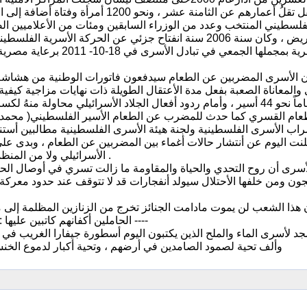
فلسطيني المنتخب وعدد من الوزراء السابقين ومئات من الأعلاميين ا
من 800 مريض ، وكان سنة 2006 سنة انفتاح جزئي عن الحركة ا
أن الأسرى المضربين عن الطعام سيدفعون فاتورات الوطنية من هشاشة أ
 والمعاناة الصعبة بفعل مدة الأعتقال الطويلة ذات نهايات مزاجية كي
عشرين عاماً نحو 44 أسير ، وأمام ردود أفعال الجلاد الأسرائيلي مح
ضراب الأسرى الفلسطينية ولجنة هيئة الأسرى الفلسطينية مطالبين أست
الأسرائيلي ولا من المنظمانت الأممية في هيئة الأمم المتحدة ، وتظامناتٍ خجولة من هنا وهناك .
لأسرى أن روح التحدي والحياة والمقاومة ما زالت تسري في أوصال الحر
ون ومن خلفها الأحتلال سيولد أنفجارات قد لا تتوقف عند حدود معركة " ا
 هذا الشعب لن يموت مادامت الجنائز تخرج من الزنازين المظلمة إلى مقب
الحاملين أكفانهم كاتبين عليها : وصاياهم الموت للطغاة والحياة للشعوب الحيّة المناضلة لكسر القيود ----
جد لأسرى الماء والملح الذين يكتبون اليوم أسطورة جيفارا الغريب في 
وألف تحية لصمود الصامدين في أرضهم ، وتحية أكبار لدموع الخنس