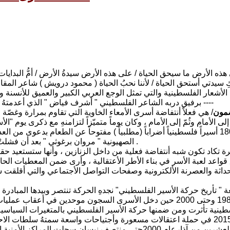
هذه الأرض ما سيحق الحياة / على هذه الأرض سيدةُ الأرض / أمُّ البدا
ي الأشعار الفلسطينية والتي تمثل الوجع العربي الكبير والعميق للأنسنة و
برفيق دربه الشاعر الفلسطيني " أشرف فياض " الذي أعدمتهُ سلطات الظلالة السعودية لأفكاره الثورية المحرضة ضد تيجان الطغاة ----
مون
/ هي فعلاً أنتفاضة أسرى الأمعاء الخاوية التي تقاوم بمرارة وغصّة
من 1800 أسيراً فلسطينياً أضراباً (مطلبياً ) مفتوحاً عن الطعام بدعوى 
الصهيونية " مروان برغوثي " بعد أن فشلتْ كل محاولات جس النبض والحوار بين أدارة سجون الأحتلال والأسرى .
ة تكاد تكون شبه أنتفاضة فعلية من داخل الزنازين ، وأنها ستستعيد حقوقا
واعد لعبة الأسر في بناء الأطر الأعتقالية ، وأرى ضمن المعطيات الحال
داثة والعصرنة الألكترونية وصفحات التواصل الأجتماعي والتي أقلقت س
أنتفاضة 1987 وحتى 2000 حين دخل الأسرى السجون موحدين في أ
طينية تأثرت ومن ضمنها حركة الأسير الفلسطيني بالمتغيرات السياسية 