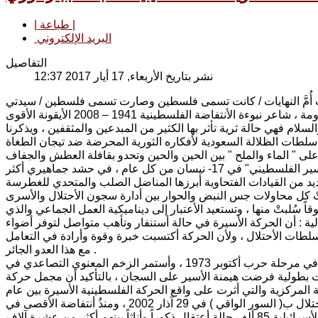
| طباعة |
البريد الإلكتروني
التفاصيل
نشر بتاريخ الأربعاء, 17 أيار 2017 12:37
يات أُمَّ النهايات / كانت تسمى فلسطين وصارت تسمى فلسطين / سيدتي
أستحقُ لأنكِ سيدتي أستحق الحياة / لأننا نحبُ الحياة ( محمود درويش ) شاعر المقاومة ، شاعر نبوءة الأنتفاضة الفلسطينية 1941 – 2008 الأيقونة الأقوى
السلام فهي حالة ثرية تأثر بها الكثير من المبدعين والمثقفين ، ويذكرنا
 على " الماء والملح " بين الحين والحين وتحدو بقافلة العطش والجفاف
والحرمان إلى الأمام وثُمّ إلى الأمام ، وكان يوماً متميّزاً لتزامنهِ مع ذكرى يوم "الأسير الفلسطيني" في 17- نيسان من كل عام ، في حشد جماهيري أكثر
من العديد من القيادات الفتحاوية أبرزها المناضل الصلب والمتحدي للغطرسة
ً سُلبتْ منها ، وتستعيد الأعتبار إلى ديناميكية العمل الجماعي والذي
ية : أن الحركة الأسيرة في حالة أستنفار وتأهب متواصل لتوفر أضواء
لطات الأحتلال ، ولأن الحركة أكتسبت خبرة وقوة وأرادة في التعامل
مع هذا العدو الجائر .
عند متابعة " تأريخ حركة الأسير الفلسطيني" نجدهِ الحركة تنتصر وبيدها المبادرة في مرحلة حرب أكتوبر 1973 ، وأستمر الزخم المعنوي التصاعدي في
عقاب عمليات بطولية فرضت هيمنة الأسير على السجان ، بالتأكيد أن مجمل حركة
المركزية والتي أثرت على واقع الحركة الفلسطينية الأسيرة بين عام
1985 – 2015 في حملة اعتقالات مسعورة وأجتياحات واسعة سمتهُ سلطات الاحتلال ب( السور الواقي ) في 29 آذار 2002 ، ومنذُ أنتفاضة الأقصى في
الثامن والعشرين من آذارعام 2000حتى منتصف نيسان سجلت المراكز الأمنية الأسرائيلية 85 ألف حالة أعتقال ذكوراً وأناثاً بينهم أكثر من عشرة آلاف