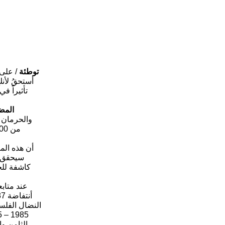
توطئة
/ على 
تأثيراً ف
المض
أن هذه المر
سيحقق ق
كاشفة للح
النضال الفلس