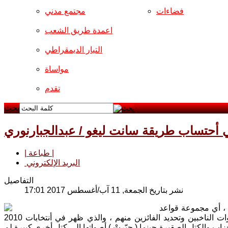
فضاءات
مجتمع مدني
اعمدة طريق الشعب
التيار الديمقراطي
مواساة
تقدم
بحث
 أحتساب طريقة سانت ليغو / عبدالجبارنوري
| طباعة |
البريد الإلكتروني
التفاصيل
نشر بتاريخ الجمعة, 11 آب/أغسطس 2017 17:01
 ، أي مجموعة قواعد
يتم على أساسها تقسيم الدوائر الأنتخابية والترشيح للأنتخابات وأجراؤها وفرز أصوات الناخبين وتحديد الفائزين منهم ، والذي ظهر في أنتخابات 2010
حزاب والكتل الصقيرة حينما ( جيّرتْ ) أصواتها إلى كتلٍ أخرى كبيرة لم