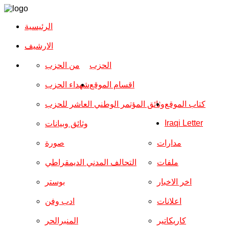
الرئيسية
الارشیف
الحزب
من الحزب
اقسام الموقع
شهداء الحزب
كتاب الموقع
وثائق المؤتمر الوطني العاشر للحزب
Iraqi Letter
وثائق وبيانات
مدارات
صورة
ملفات
التحالف المدني الديمقراطي
اخر الاخبار
بوستر
اعلانات
ادب وفن
كاريكاتير
المنبرالحر