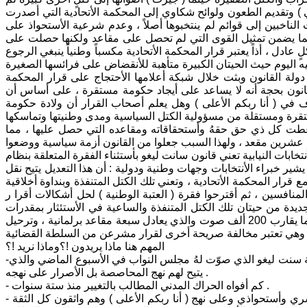
 ) وتقديم الطعون ولوائح شكاوي إلى المحكمة الأتحادية التي أصدرت
ونية تجيير أصوات الناخبين إلى قوائم لم ينتخبوها أصلاً ، وعدم شرعية الأستحواذ على
ّة مما يضمن تمثيل القوى التي لم تحصل على مقاعد ولكنها حصلت على
دل ، أذاً يعتبر قرار المحكمة الأتحادية مكسباً وطنياً ينبغي الرجوع
دولة القانون وبثت خلال شبكة أعلامها الأحتجاج على قرار المحكمة
انون بحجة أنه لا يساعد على أيجاد حكومة مستقرة ، على أساس أن
في ( أنا ربكم الأعلى ) وهل يعلم أصحاب القرار أن ولادة حكومة
 2013 بأتباع طريقة سانت ليغو وأعطت كل ذي حق حقهُ وأستحقاقاته ومقاعده التي حصل عليها ، مما
من عشرين مقعد ، ولهذا السبب جعلوا من القانون أزمة سياسية ووضعوا
خابات النيابية تعني قانون سانت ليغو بأستثناء الفقرة المتعلقة بنظام
ير خبراء الأنتخابات وجهات وطنية ودولية : أن هذا التعديل يتيح نقل
قرار المحكمة الأتحادية ، وتعني تلك الكتل المتنفذة وبنداوة أخلاقية
لتفرد والتضييق على المنافسين ، ثم أقترحوا فقرة ( العتبة الوطنية ) لحل أشكالات أقرا ر
جديدة من حيتان تلك الكتل المتنفذة والساعية في الأستئثار بمقدرات
الشعب والوطن لكونها تبعد القوائم التي لم تحصل على نسبة2% من الأصوات وهو ما يقارب 200 ألف صوت والذي يعادل سبعة مقاعد برلمانية ، وترحيل
المهم هنا ماذا يريدون !؟وماذا نريد !؟
-يريدون تكريس الهيمنة السلطوية بأمرار فقرة الجوكر الذهبية الفائزة 9-1 من طريقة سنت ليغو الذي صوّت لهُ مجلس النواب في الأسبوع الماضي والذي
يتيح لهم نهج المحاصصة بل الأصرار على نهجه .
- كم أفواه الحراك المدني المطالب بالتغيير منذ ستة سنوات .
- الأستحواذ على أصوات الناخبين الذين لم يصوتوا لهم وتوزيعها فيما بينهم كأجراء قسري وأستحواذي وعلى نهج ( أنا ربكم الأعلى ) وهم واثقون كل الثقة