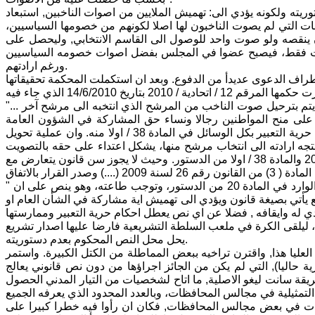
توريته ولكونه يؤدي الى: تهميش الملايين من اصوات الناخبين, استبعاد
نات التي لم يصوت الناخبون لها اصلا لكونهم من خصومها السياسيين،
ينقصه ولو صوت واحد للوصول الى القاسم الانتخابي, وليحصل على
وات فقط، فيصبح عضوا في المجلس بفضل اصوات خصومه السياسيين
ورغم ارادتهم.
طراف الدعوى عديدأ من الدفوع. وبعد ان استكملت المحكمة تحقيقاتها
"... يظهر جليا لهذه المحكمة بان توزيع المقاعد الشاغرة قبل وبعد التعديل المشار اليه، يتم بترحيل صوت الناخب من المرشح الذي انتخبه الى مرشح آخر
هذا يخالف منطوق المادة 20 من الدستور، اذ نص على منح المواطنين رجالا ونساء حق المشاركة في الشؤون العامة
والتمتع بالحقوق السياسية، بما في ذلك حق التصويت والانتخاب والترشيح, كما كفل حرية التعبير بكل الوسائل في المادة 38 / اولا منه. وان عملية تحويل
جه ارادته الى انتخاب مرشح منها، يشكل اعتداء على حقه بالتصويت
والانتخاب، وتجاوزا على حرية التعبير عن الرأي، وبالتالي يشكل مخالفة لنص المادة 20 والمادة 38 / اولا من الدستور. وحيث لا يجوز سن قانون يتعارض مع
من قراءة هذا الحكم يتضح ان االمحكمة الاتحادية العليا تتبع احكام النص الدستوري الوارد في المادة 20 من الدستور، وتوجب طاعته، وهو ينص على ان "
ع يأتي بصيغة قانون ويؤدي الى تهميش اية مشاركة في الشأن العام او
فة، ليلقى الكرة في ملعب السلطة التشريعية فارضا عليها اصدار تشريع
يحل محل النص المحكوم بعدم دستوريته.
لعليا هذا, واقترن تراخيه ببعض المماطلة من الكتل الكبيرة. واستمر
ة حاليا), التي لم يكن من الجائز اجراؤها من دون نص قانوني يعالج
قة سانت ليغو الاصلية, ما اتاح لشخصيات من التيار المدني الحصول
يادات في بعض مجالس المحافظات, فكان ان رأوا فيه خطرا كبيرا على