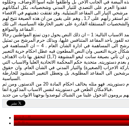
البيضة في الجانب الاخر, بل واطلقوا عليه اسوأ الاوصاف، وحمّلوه
دوا العزم على التصدي للتيار المدني وشخصياته، بكل امكاناتهم
رشحي التيار الى المقاعد التمثيلية. وقد تفتقت ذهنيتهم في الاقصاء
عن تشويه طريقة عالم الرياضيات الفرنسي اندريه سانت ليغو، إذ طرحوا صيغة 1,9 ثم استقر رأيهم على 1,7 , وهم على يقين من ان هذه الصيغة تتيح لهم
الشخصيات المستقلة القادرة على تغيير الخارطة السياسية، الى تلك
المقاعد والمواقع .
والملاحظ في حكم المحكمة الاتحادية العليا بعدم دستورية النص سابق الذكر، انه اعتمد الاسباب التالية: 1 – ان ذلك النص يحول دون تمتع المواطنين رجالا
خب لم تستطع ايصال مرشحه للفوز باحد المقاعد المتنافس عليها، وبذلك حرم المرشح من تمثيل
ناخبيه . 3- تعطيل حق الترشيح والتصويت والانتخاب باعتبارها آليات للوصول بالمرشح الى المساهمة في ادارة الشأن العام . 4 – ان المساهمة في
على ذلك فان الكتل الكبيرة التي هزها تطبيق صيغة سانت ليغو الاصلية، تمكنت من ان تأتي بصيغة سانت ليغو المشوهة (1,7) لتحقق بها ذات الاهداف
(رابعا) من المادة (الثالثة) من القانون رقم 26 لسنة 2009 المحكوم بعدم دستوريته, متحدية حكم المحكمة الاتحادية العليا والاسباب التي
كة الاحزاب (الصغيرة) والتيار المدني في الشأن العام, وان حقوق
لمرشحين الى المقاعد المطلوبة, بل وتعطل التغيير المنشود للخارطة
السياسية.
ويعني هذا في المحصلة ان النص الجديد يلتقي في الاهداف مع النص المحكوم بعدم دستوريته, فهو مثله يخالف احكام المادة 20 من الدستور, ومن ثم
فبالامكان الطعن في دستوريته لنفس الاسباب المذكورة آنفا.
< السابق
التالي >