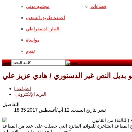
فضاءات
مجتمع مدني
اعمدة طريق الشعب
التيار الديمقراطي
مواساة
تقدم
بحث
و بديل النص غير الدستوري / هادي عزيز علي
| طباعة |
البريد الإلكتروني
التفاصيل
نشر بتاريخ السبت, 12 آب/أغسطس 2017 18:35
الثالثة) من القانون
لى ان " تمنح المقاعد الشاغرة للقوائم الفائزة التي حصلت على عدد من المقاعد
بحسب ما حصلت عليه من الاصوات".