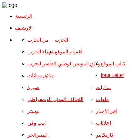
الرئيسية
الارشیف
الحزب
من الحزب
اقسام الموقع
شهداء الحزب
كتاب الموقع
وثائق المؤتمر الوطني العاشر للحزب
Iraqi Letter
وثائق وبيانات
مدارات
صورة
ملفات
التحالف المدني الديمقراطي
اخر الاخبار
بوستر
اعلانات
ادب وفن
كاريكاتير
المنبرالحر