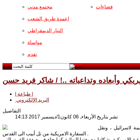
فضاءات
مجتمع مدني
اعمدة طريق الشعب
التيار الديمقراطي
مواساة
تقدم
بحث
مريكي وأبعاده وتداعياته ..! / شاكر فريد حسن
| طباعة |
البريد الإلكتروني
التفاصيل
نشر بتاريخ الأربعاء, 06 كانون1/ديسمبر 2017 14:13
ة لاسرائيل ، ونقل
السفارة الامريكية من تل أبيب الى القدس .
ؤية الامريكية بشكلها وصيغتها النهائية كما جاء في صفقة القرن التي