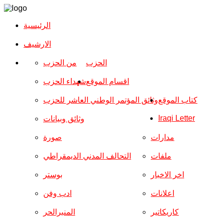
الرئيسية
الارشیف
الحزب
من الحزب
اقسام الموقع
شهداء الحزب
كتاب الموقع
وثائق المؤتمر الوطني العاشر للحزب
Iraqi Letter
وثائق وبيانات
مدارات
صورة
ملفات
التحالف المدني الديمقراطي
اخر الاخبار
بوستر
اعلانات
ادب وفن
كاريكاتير
المنبرالحر