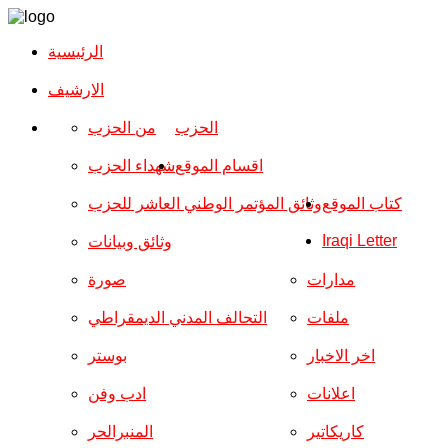
الرئيسية
الارشیف
الحزب
من الحزب
اقسام الموقع
شهداء الحزب
كتاب الموقع
وثائق المؤتمر الوطني العاشر للحزب
Iraqi Letter
وثائق وبيانات
مدارات
صورة
ملفات
التحالف المدني الديمقراطي
اخر الاخبار
بوستر
اعلانات
ادب وفن
كاريكاتير
المنبرالحر