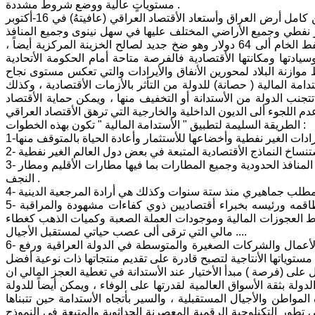
مستوياتٍ عالية ووضع شروط مشددة .
في نهاية هذا العام 2017 وأنتصارات جيشنا الباسل على الفلول الأرهابية وطردها من كامل أرض العراق وأستعاد الأقتصاد العراقي (عافيتهُ) في 16-أكتوبر
أستعادته مدينة كركوك المختلف عليها بما فيها خط التصدير وأكثر من 18 بئر نفطي وجميع الأراضي المختلف عليها في سهل نينوى وجميع المنافذ
الحدودية ورفدت مواردها المالية لخزينة الدولة ، وجاء أرتفاع سعر البرميل من النفط الخام ألى 64 دولار وهو ضخ جديد لصالح الخزينة المركزية أيضاً ،
يادتها ومكانتها الأقتصادية فالفرصة متاحة أمام الحكومة الأتحادية
ط موازنة البلاد لمحورين الأنفاق والأيرادات والتي تعكس مستوى نجاح
مة المالية ( حصانة) للدولة من التأثر بالأزمات الأقتصادية ، وكذلك
تتجنب الدولة من الأستدانة أو التخفيف منها ، ويمكن حماية الأقتصاد
الطريقة السليمة لتطبيق " الأستدامة المالية " تكون بهذه الخطوات :
3- تعزيز سياسات كفاءة الأنفاق العام ، وتفعيل برامج الأصلاح الضريبي والسيطرة على المنافذ الحدودية وجميع المطارات بما فيها مطارات الأقليم ومطار
النجف .
5- ولتحقيق الأستدامة المالية يجب أعادة النظر في البنك المركزي العراقي بتجديد طاقمه ورئيسه بخبراء أقتصاديين ذوي كفاءات مشهودة والمراقبة
رابط العجوزات المالية وموجودات العملة الصعبة وكميات الذهب كغطاء
مالي التي ترقى ألى عصب حياتي لمستقبل الأجيال ....
6- وتتاح فرص واسعة في تأطير الأقتصاد العراقي بمصطلح الأستدامة في دعم رواد الأعمال والشركات الصغيرة والمتوسطة في الدولة العراقية ورفع
ى تقديم منتجاتها ذات نوعية أفضل .
 على (فرصة ) مبدأ الأختيار عند الأستدانة في تغطية العجز المالي ان
دولة بثقة الأسواق العالمية لقدرتها على الوفاء ، ويمكن أيضاً للدولة
لمواطن والأجيال المستقبلية ، والسير بأتجاه الأستدامة حين تتبناها
ألى تطور التكنلوجية الرقمية المعصرنة الحداثوية والمتبعة في النموذج