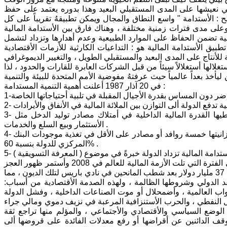
ي نعيشها على المدى المستقبلي البعيد وهذا بدوره يعتمد على حفظ
 : الأستدامة " واسع النطاق والمجال ويمكن تطبيقهُ تقريباً على كل
لى مدى فترات زمنية مختلفة ، وهناك فارق بين الأستدامة المالية
يئية تضمن الحفاظ على الموارد الطبيعية وعدم أهدارها وتزداد لتشمل
يق الأستدامة المالية هو : التداعيات الكارثية للأزمات الأقتصادية
للأنتاج على المدى البعيد والمستقبلي الطويل ، والتغيير الديموغرافي
لالها أستغلالاً سيئاً من قبل الشركات العابرة للقارات والحدود ، لذا
خذ بعداً عالمياً حيث عرفتهُ مفوضية الأمم المتحدة للبيئة والتنمية
في 20 آذار 1987 أعلنت أهمية التنمية المستدامة :
3- والأستدامة المالية تعني أمتلاك الدولة القدرة المالية أي أمتلاكها الأدوات التي تعطيها القدرة المالية الداخلية في أمتلاك مصادر توليد الدخل مثل
الأستثمار وبيع السلع والخدمات .
4- وبالأستدامة المالية تصل الدولة ألى الحالة الصحية لأقتصاد الدولة بوجوب أمتلاك ميزانيتها خمسة روافد أو مصادر على الأقل في تغذية موجودات البنك
المركزي للدولة بنسبة 60% .
لقد تدهورت أستدامة الموارد المالية في العراق منذ سنة 2014 ومستمرة حالياً وهي الفترة التي تلت الأزمة المالية للعالم في 2008 وأستمر ظهور العجز
في الميزانية حتى وصلب ألى رقم كارثي بتجاوزه 111 مليار دولار وخُفض الرقم ألى 37 مليار دولار بعد شطب المانحين في نادي باريس لتلك الديون ، مما
د الدولي وشروطها الظالمة ، ولهذه الصدمة الأقتصادية من أسباب:
بواب العالمية ، وأضمحلال أو موت الصناعات الداخلية ، وفشل الدولة
يل النفطي ، والحرب الأستنزافية المرعبة في نزيف دموي ومالي جراء
 الوضع السياسي والأقتصادي والأجتماعي ، والمؤلم منها تراجع ثقة
 توقف الدائنين عن أقراضها أو رفع معدلات الفائدة على قروضها ألى