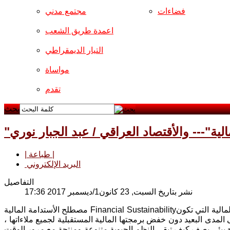
فضاءات
مجتمع مدني
اعمدة طريق الشعب
التيار الديمقراطي
مواساة
تقدم
بحث
الية"--- والأقتصاد العراقي / عبد الجبار نوري
| طباعة |
البريد الإلكتروني
التفاصيل
نشر بتاريخ السبت, 23 كانون1/ديسمبر 2017 17:36
مالية التي تكون
مصطلح الأستدامة المالية Financial Sustainability
 المدى البعيد دون خفض برمجتها المالية المستقبلية لجميع ملاءاتها ،
طلح بيئي يصف كيف تبقى النظم الحيوية متنوعة ومنتجة مع مرور الوقت