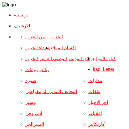
الرئيسية
الارشیف
الحزب
من الحزب
اقسام الموقع
شهداء الحزب
كتاب الموقع
وثائق المؤتمر الوطني العاشر للحزب
Iraqi Letter
وثائق وبيانات
مدارات
صورة
ملفات
التحالف المدني الديمقراطي
اخر الاخبار
بوستر
اعلانات
ادب وفن
كاريكاتير
المنبرالحر