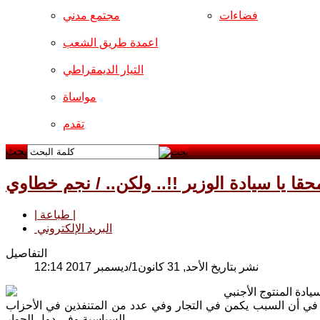
فضاءات
مجتمع مدني
اعمدة طريق الشعب
التيار الديمقراطي
مواساة
تقدم
بحث
قا يا سيادة الوزير !!.. ولكن.. / نجم خطاوي
| طباعة |
البريد الإلكتروني
التفاصيل
نشر بتاريخ الأحد, 31 كانون1/ديسمبر 2017 12:14
 في أن السبب يكمن في التجار وفي عدد من المتنفذين في الأحزاب
السياسية وفي دول الجوار..