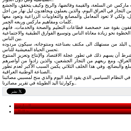
 ماركس عن السلعة، والقيمة وفائضها، والربح وكيف يتحقق، والجشع
التجار في العراق اليوم، والذين يعملون ويجاهدون ليل نهار من اجل
، ولكي لا تعود المعامل والمصانع والتعاونيات الزراعية وتعود معها
كلمات ومفاهيم ماركس وربعه الحمر.
 ويقفون بقوة ضد خصخصة قطاعات التعليم والصحة والخدمات، فأنهم
لخطوة نحو زيادة معاناة الناس وتوسيع الفوارق الطبقية والاجتماعية
بين الناس.
ل البلد من مستهلك الى مكتف بصناعته ومنتوجاته، سيكون مردوده
تحسن الحياة المعيشية للناس.
شرط أن يسهم ذلك في تطور عجلة الاقتصاد والإنتاج وتعزيز المنتوج
لعراق، ومع ربعهم من التجار الجشعين، والذين زادوا من أواصرهم
ع والبضائع، وفي هذا الخلف الثلاثي يكمن السبب الأكبر لعدم تطور
الصناعة الوطنية العراقية..
 النظام السياسي الذي يقود البلد اليوم والذي منح لمسببي مصائبنا
وكوارثنا اليد الطويلة في تقرير مصائرنا..
< السابق
التالي >