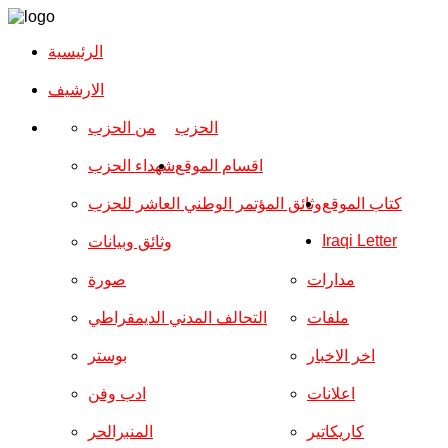
الرئيسية
الارشیف
الحزب
من الحزب
اقسام الموقع
شهداء الحزب
كتاب الموقع
وثائق المؤتمر الوطني العاشر للحزب
Iraqi Letter
وثائق وبيانات
مدارات
صورة
ملفات
التحالف المدني الديمقراطي
اخر الاخبار
بوستر
اعلانات
ادب وفن
كاريكاتير
المنبرالحر