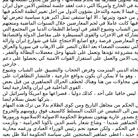
 خمود وتيرتها ، الا انها ستبقى تمثل اكبر هزة سياسية تتعرض لها
ن فيها كانت عاملا في لجم المعارضين خلال السنوات الماضية ومنعتهم
ين الشباب وشيوع الفقر في اوساط الطبقات الدنيا من المجتمع التي
 المعارضين فرصة رفع اصابع الاحتجاج علنا في شوارع ايران وازالة
ية مشروعة تؤيدها وتعمل على تلبيتها وحل معضلات البطالة والفقر ،
ب الامن والعمل على استفزاز القوات الامنية كي يحصلوا على دعم
خارجي .
اتجاه الديني المتزمت وفرض الحجاب والتضييق على الشباب وشيوع
، وهو ما لا يمكن ان يكون بدوافع خارجية ، فانتشار التظاهرات على
 ينفي محاولات من هنا وهناك لخطف الحراك الجماهيري من قبل بعض
القوى الداخلية في ايران والخارجية ايضا .
 ليس خافيا على أحد ، كذلك دوليا ، فصراعها مع امريكا واسرائيل لن
يتركها تعيش بسلام ايضا .
الحكم من مجاهل التاريخ ومن كوى الظلام بدلا من ترك هذه المهام
الايرانيين الى التنفيس عن الكبت المسلط كالسيف فوق رؤوسهم والخروج
جماهير شديدا - وشاع شعار باسم الدين باكونا الحرامية - وتأزمت
في الحكم ، ولكن صعود نجم رئيس الوزراء العبادي وزعمه محاربة
بيد حديد ، اعطى جماهير المحتجين على سياسة الحكومة املا ظل بعيد