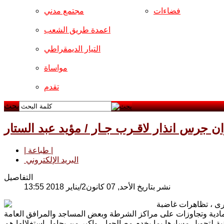
فضاءات
مجتمع مدني
اعمدة طريق الشعب
التيار الديمقراطي
مواساة
تقدم
بحث
ن جرس انذار لاقـرب جـار / مؤيد عبد الستار
| طباعة |
البريد الإلكتروني
التفاصيل
نشر بتاريخ الأحد, 07 كانون2/يناير 2018 13:55
خرى ، تظاهرات غاضبة
 لتحويل مسارها بما يخدم مصالحها ، واكبر من يحاول استغلالها هم