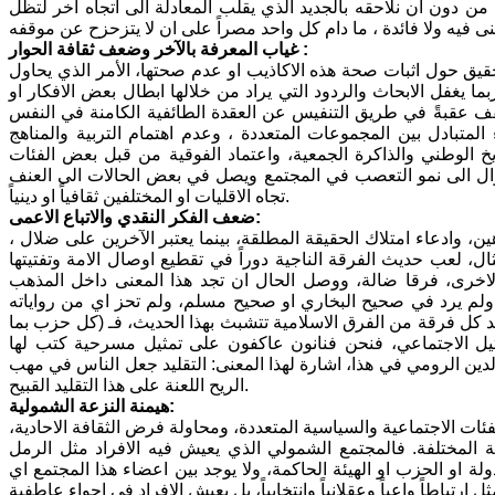
من دون ان نلاحقه بالجديد الذي يقلب المعادلة الى اتجاه اخر لتظل
غياب المعرفة بالآخر وضعف ثقافة الحوار :
تحقيق حول اثبات صحة هذه الاكاذيب او عدم صحتها، الأمر الذي يحاول
ا يغفل الابحاث والردود التي يراد من خلالها ابطال بعض الافكار او
ا تقف عقبةً في طريق التنفيس عن العقدة الطائفية الكامنة في النفس
لمتبادل بين المجموعات المتعددة ، وعدم اهتمام التربية والمناهج
يخ الوطني والذاكرة الجمعية، واعتماد الفوقية من قبل بعض الفئات
احوال الى نمو التعصب في المجتمع ويصل في بعض الحالات الى العنف
تجاه الاقليات او المختلفين ثقافياً او دينياً.
ضعف الفكر النقدي والاتباع الاعمى:
 وادعاء امتلاك الحقيقة المطلقة، بينما يعتبر الآخرين على ضلال ،
ال، لعب حديث الفرقة الناجية دوراً في تقطيع اوصال الامة وتفتيتها
 الاخرى، فرقا ضالة، ووصل الحال ان تجد هذا المعنى داخل المذهب
ة، ولم يرد في صحيح البخاري او صحيح مسلم، ولم تحز اي من رواياته
ل فرقة من الفرق الاسلامية تتشبث بهذا الحديث، فـ (كل حزب بما
مثيل الاجتماعي، فنحن فنانون عاكفون على تمثيل مسرحية كتب لها
دين الرومي في هذا، اشارة لهذا المعنى: التقليد جعل الناس في مهب
الريح اللعنة على هذا التقليد القبيح.
هيمنة النزعة الشمولية:
فئات الاجتماعية والسياسية المتعددة، ومحاولة فرض الثقافة الاحادية،
 المختلفة. فالمجتمع الشمولي الذي يعيش فيه الافراد مثل الرمل
ة او الحزب او الهيئة الحاكمة، ولا يوجد بين اعضاء هذا المجتمع اي
رتباطاً واعياً وعقلانياً وانتخابياً، بل يعيش الافراد في اجواء عاطفية