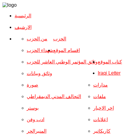
الرئيسية
الارشیف
الحزب
من الحزب
اقسام الموقع
شهداء الحزب
كتاب الموقع
وثائق المؤتمر الوطني العاشر للحزب
Iraqi Letter
وثائق وبيانات
مدارات
صورة
ملفات
التحالف المدني الديمقراطي
اخر الاخبار
بوستر
اعلانات
ادب وفن
كاريكاتير
المنبرالحر