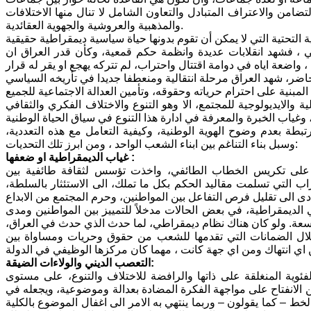
العقائدية ‎والمذهبية والعروشية والجهوية.
ي ، فشهد انقلابات عديدة وانظمة حكم قمعية، وكأن قدر العراق ان
والايديولوجية للمجتمع، الا وهو التنوع والاختلاف الفكري والثقافي
تبطة بعدم وضوح الهوية الوطنية، وكيفية التعامل مع هذه التعددية،
وسبل بناء التناغم بين ابناء الشعب الواحد ، ومن ابرز تلك التحديات:
غياب الديمقراطية او ضعفها :
 بعد 2003 بكافة توجهاتها ومذاهبها، على تكريس الخطاب الطائفي، واخذت تؤسس لثقافة طائفية بين
التي تسلمت مقاليد الحكم بكل ما تملك، الى الاستئثار بالسلطة،
ى الى تقليل فرص التفاعل بين المواطنين، وحرم المجتمع من الابداع
ي الديمقراطية، في بعض الحالات مدخلاً للتمييز بين المواطنين ومدى
اسعة. ولو كان هناك نظام ديمقراطي، لما حدث الذي حدث في العراق،
خلال الضمانات التي تقدمها للشعب من حقوق وحريات ومساواة بين
التعصب الديني والولاءات الضيقة:
فئوية المنغلقة على ذاتها والرافضة للاختلاف والتنوع، على مستوى
ن من الانفتاح على مواجهة الفكرة المضادة بعدالة وموضوعية، ويجعله في
– كما يقولون – وربما ينتهي به الامر الى اغفال الموضوع بالكلية