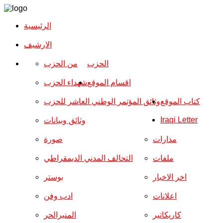
الرئيسية
الارشیف
الحزب
من الحزب
اقسام الموقع
شهداء الحزب
كتاب الموقع
وثائق المؤتمر الوطني العاشر للحزب
Iraqi Letter
وثائق وبيانات
مدارات
صورة
ملفات
التحالف المدني الديمقراطي
اخر الاخبار
بوستر
اعلانات
ادب وفن
كاريكاتير
المنبرالحر