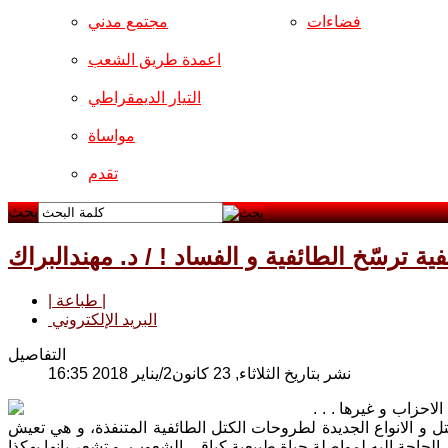
فضاءات
مجتمع مدني
اعمدة طريق الشعب
التيار الديمقراطي
مواساة
تقدم
بحث
ية ترسّخ الطائفية و الفساد ! / د. مهندالبراك
| طباعة |
البريد الإلكتروني
التفاصيل
نشر بتاريخ الثلاثاء, 23 كانون2/يناير 2018 16:35
لاحزاب و غيرها . . .
تل و الانواع الجديدة لطروحات الكتل الطائفية المتنفذة، و هي تعيش
الحاجة اليه لمواصلة حياة طبيعية كباقي الشعوب، و تشعر بانها بهكذا