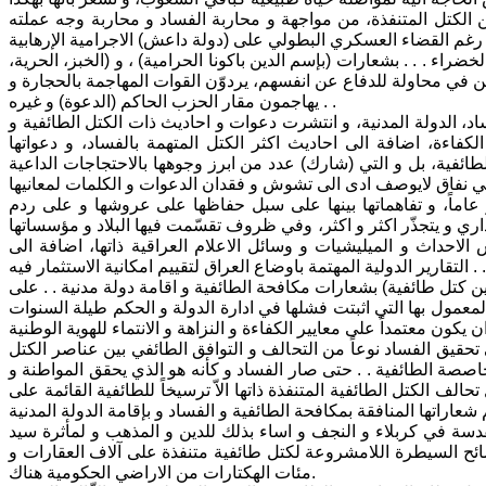
 الكتل المتنفذة، من مواجهة و محاربة الفساد و محاربة وجه عملته
راء . . . بشعارات (بإسم الدين باكونا الحرامية) ، و (الخبز، الحرية،
ين في محاولة للدفاع عن انفسهم، يردوّن القوات المهاجمة بالحجارة و
يهاجمون مقار الحزب الحاكم (الدعوة) و غيره . .
اد، الدولة المدنية، و انتشرت دعوات و احاديث ذات الكتل الطائفية و
لكفاءة، اضافة الى احاديث اكثر الكتل المتهمة بالفساد، و دعواتها
طائفية، بل و التي (شارك) عدد من ابرز وجوهها بالاحتجاجات الداعية
عاماً، و تفاهماتها بينها على سبل حفاظها على عروشها و على ردم
ي و يتجذّر اكثر و اكثر، وفي ظروف تقسّمت فيها البلاد و مؤسساتها
لاحداث و الميليشيات و وسائل الاعلام العراقية ذاتها، اضافة الى
التقارير الدولية المهتمة باوضاع العراق لتقييم امكانية الاستثمار فيه . .
 كتل طائفية) بشعارات مكافحة الطائفية و اقامة دولة مدنية . . على
المعمول بها التي اثبتت فشلها في ادارة الدولة و الحكم طيلة السنوات
 تحقيق الفساد نوعاً من التحالف و التوافق الطائفي بين عناصر الكتل
صصة الطائفية . . حتى صار الفساد و كأنه هو الذي يحقق المواطنة و
 تحالف الكتل الطائفية المتنفذة ذاتها الاّ ترسيخاً للطائفية القائمة على
سة في كربلاء و النجف و اساء بذلك للدين و المذهب و لمأثرة سيد
ئح السيطرة اللامشروعة لكتل طائفية متنفذة على آلاف العقارات و
مئات الهكتارات من الاراضي الحكومية هناك.