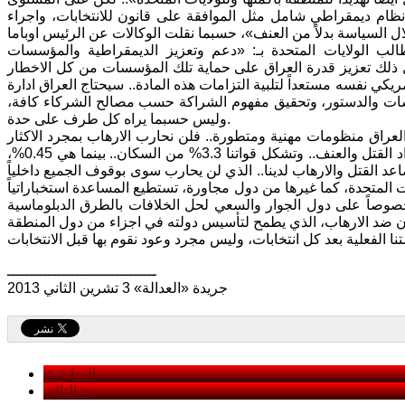
ظام ديمقراطي شامل مثل الموافقة على قانون للانتخابات، واجراء
طالب الولايات المتحدة بـ: «دعم وتعزيز الديمقراطية والمؤسسات
ل ذلك تعزيز قدرة العراق على حماية تلك المؤسسات من كل الاخطار
كي نفسه مستعداً لتلبية التزامات هذه المادة.. سيحتاج العراق ادارة
سسات والدستور، وتحقيق مفهوم الشراكة حسب مصالح الشركاء كافة،
وليس حسبما يراه كل طرف على حدة.
عراق منظومات مهنية ومتطورة.. فلن نحارب الارهاب بمجرد الاكثار
من العسكرة والتسلح.. فالانفاق على الامن هو الاعلى بين القطاعات، رغم ذلك يزداد القتل والعنف.. وتشكل قواتنا 3.3% من السكان.. بينما هي 0.45%،
 ذلك يتصاعد القتل والارهاب لدينا.. الذي لن يحارب سوى بوقوف الجميع داخلياً
ت المتحدة، كما غيرها من دول مجاورة، تستطيع المساعدة استخباراتياً
ياً خصوصاً على دول الجوار والسعي لحل الخلافات بالطرق الدبلوماسية
ـــــــــــــــــــــــــــــــــ
جريدة «العدالة» 3 تشرين الثاني 2013
< السابق
التالي >