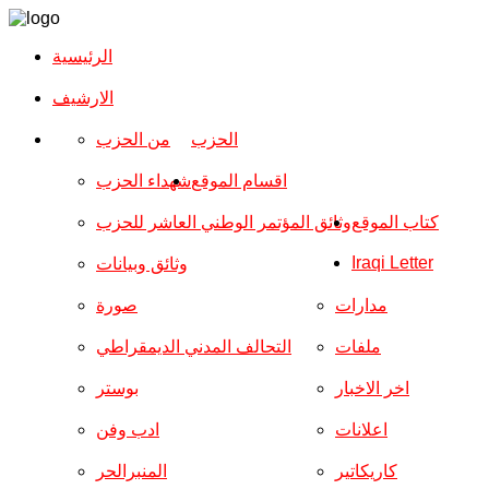
الرئيسية
الارشیف
الحزب
من الحزب
اقسام الموقع
شهداء الحزب
كتاب الموقع
وثائق المؤتمر الوطني العاشر للحزب
Iraqi Letter
وثائق وبيانات
مدارات
صورة
ملفات
التحالف المدني الديمقراطي
اخر الاخبار
بوستر
اعلانات
ادب وفن
كاريكاتير
المنبرالحر