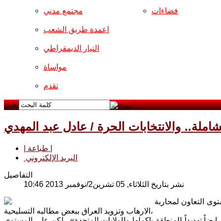
فضاءات
مجتمع مدني
اعمدة طريق الشعب
التيار الديمقراطي
مواساة
تقدم
بحث
لشاملة.. والانتخابات الحرة / عادل عبد المهدي
| طباعة |
البريد الإلكتروني
التفاصيل
نشر بتاريخ الثلاثاء, 05 تشرين2/نوفمبر 2013 10:46
توى التعاون لمحاربة
الارهاب وتزويد العراق ببعض مطالبه التسليحية،
ضاً تهديداً للمنطقة باكملها وللولايات المتحدة».. لكن على المستوى