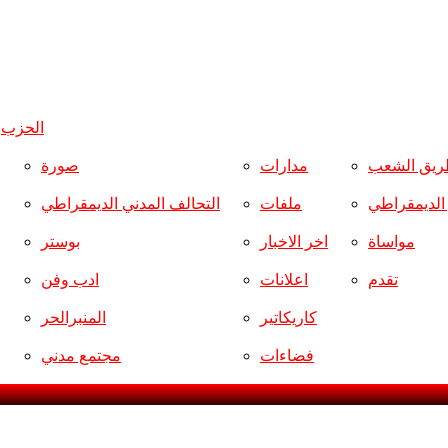
الحزب
و
ريق الشعب
مدارات
صورة
ر الديمقراطي
ملفات
التحالف المدني الديمقراطي
مواساة
اخر الاخبار
بوستر
تقدم
اعلانات
ادب وفن
كاريكاتير
المنبرالحر
فضاءات
مجتمع مدني