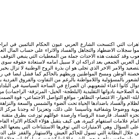
هرات التي اكتسحت الشارع العربي عيون الحكام النائمين في ابراج
وا سجلات الاضطهاد والتجاهل والفساد والاثراء على حساب المال العا
وب وقد كشفت هذه الاحداث جملة من المعطيات التي ينبغي التوقف عن
العربي الجمعي بعد ادراكه ان لا سبيل امامه لاستعادة حقوقه سوى
لتصعيد والامر الاخر الذي تجلى هو ان بذرة الروح الوطنية لا تزال بخي
نة الوطن ومسخ المواطنين وربطهم بالحاكم كما فشل ايضا في ربط 
لشعور بالمسؤولية واللامواطنة بالرغم من التفاوت والفروق الفردية
وال كانوا اعداء لشعوبهم. ان الصراع في الساحة السياسية في البلدان 
 الصلاحية بادواتها التقليدية (البلطجة- الخيل- المرتزقة- الراجمات)
قابلة- الحوار- الاعتصام- التظاهر- مواقع التواصل الاجتماعي- قوة الص
لام والفساد باضدادها الحياة تحت الضوء والشمس والسعة والنزاهة، مثل
يوية ووضوحا وشفافية وتأسيسا على ذلك، وتعزيزا له وجدنا مركز ا
 حجزه الفساد. فأرصدة الرؤساء وارصدة عوائلهم توزعت بطرق متقن
 امام علامات استفهام كبيرة، هي كيف يتقبل هؤلاء الحكام الاثراء
لى السؤال وهي الامتيازات التي توفرها الاستثناءات التي يضعها الح
ن خلال البطانة التي تسول للحاكم العيش والاستهتار والقفز على الدس
ي وان جاءت متأخرة بعض الشيء الا انها كشفت عن امكانيات هؤلاء الش