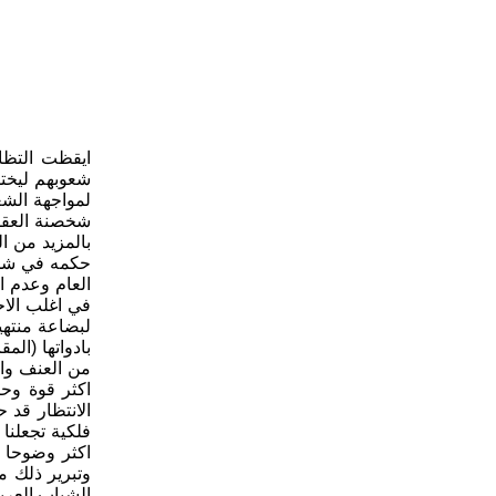
ايقظت التظا
شعوبهم ليختم
لمواجهة الشع
شخصنة العقل 
بالمزيد من ا
حكمه في شخص
العام وعدم ا
في اغلب الاح
لبضاعة منتهية
بادواتها (الم
من العنف والظ
اكثر قوة وح
الانتظار قد
فلكية تجعلنا
اكثر وضوحا ع
وتبرير ذلك م
الشباب العرب