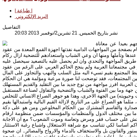
| طباعة |
البريد الإلكتروني
التفاصيل
نشر بتاريخ الخميس, 21 تشرين2/نوفمبر 2013 20:03
هم بعيدا عن معاناة
م بصفحة من المواجهات الدامية نفذتها اجهزة القمع المعدة من عقود
دها وتأملها ومنها ان وعي الشباب واستعدادهم للتضحية ازال ركام
 طريق المواجهة والتحدي وان لم يحصل عليه بالتصعيد سيحصل عليه
ر في مجتمعاتنا العربية ولم ينجح الحاكم العربي على الرغم من عقود
المجتمع بقيم تسيء اليه مثل السلب والنهب والتجاوز على المال
 بين المجتمعات، فقد توضحت لنا صورة مرعبة ومؤلمة هي ان الحكام
العربية افرز مواجهة من نوع جديد ما بين التقليد والقديم المستهلك
 من جهة وما بين الفتوة والشباب والتضحية والتفاؤل لصناعة المستقبل
مت وحيويته) من الجهة الاخرى، وهذا هو جوهر الصراع الانساني للتخلص
ما هو الصراع على مر التاريخ لازالة القيم البالية واستبدالها بقيم
لصدارة والقاسم المشترك بين الحكام المخلوعين ومن هو على دكة
ة ما بين مختلف الدول والمنظمات والمؤسسات ضمن منظومة ارقام
 الفاحش على حساب فقر ومرض وتعاسة وموت الشعوب؟ مع ان الاجابة
اكم اساسا لكي تتناسب مع شراهة الاستغلال واشباع رغبة الاستئثار
تور والقانون بل والاستخفاف بالدماء والارواح والمصائر.. ان صحوة
باب على اعادة بناء منظومته واستعادة عافيته وتبدو الاليات واضحة