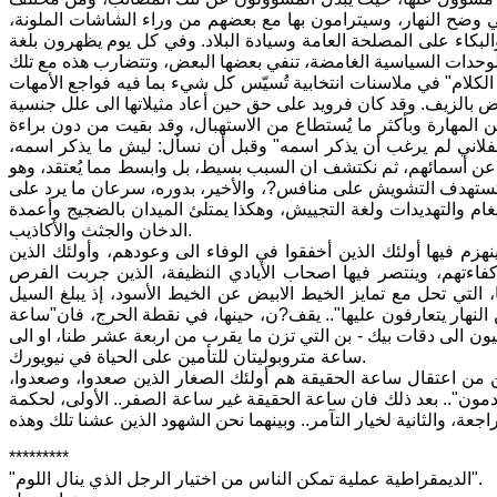
في وضح النهار، وسيترامون بها مع بعضهم من وراء الشاشات الملونة،
البكاء على المصلحة العامة وسيادة البلاد. وفي كل يوم يظهرون بلغة
الكلام" في ملاسنات انتخابية تُسيّس كل شيء بما فيه فواجع الأمهات
ن المهارة وبأكثر ما يُستطاع من الاستهبال، وقد بقيت من دون براءة
لفلاني لم يرغب أن يذكر اسمه" وقبل أن نسأل: ليش ما يذكر اسمه،
ن عن أسمائهم، ثم نكتشف ان السبب بسيط، بل وابسط مما يُعتقد، وهو
تستهدف التشويش على منافس?، والأخير، بدوره، سرعان ما يرد على
غام والتهديدات ولغة التجييش، وهكذا يمتلئ الميدان بالضجيج وأعمدة
الدخان والجثث والأكاذيب.
م فيها أولئك الذين أخفقوا في الوفاء الى وعودهم، وأولئك الذين
اءتهم، وينتصر فيها اصحاب الأيادي النظيفة، الذين جربت الفرص
، التي تحل مع تمايز الخيط الابيض عن الخيط الأسود، إذ يبلغ السيل
 النهار يتعارفون عليها".. يقف?ن، حينها، في نقطة الحرج، فان"ساعة
يون الى دقات بيك - بن التي تزن ما يقرب من اربعة عشر طنا، او الى
ساعة متروبوليتان للتأمين على الحياة في نيويورك.
من اعتقال ساعة الحقيقة هم أولئك الصغار الذين صعدوا، وصعدوا،
مون".. بعد ذلك فان ساعة الحقيقة غير ساعة الصفر.. الأولى، لحكمة
*********
"الديمقراطية عملية تمكن الناس من اختيار الرجل الذي ينال اللوم".