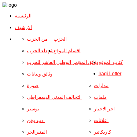
الرئيسية
الارشیف
الحزب
من الحزب
اقسام الموقع
شهداء الحزب
كتاب الموقع
وثائق المؤتمر الوطني العاشر للحزب
Iraqi Letter
وثائق وبيانات
مدارات
صورة
ملفات
التحالف المدني الديمقراطي
اخر الاخبار
بوستر
اعلانات
ادب وفن
كاريكاتير
المنبرالحر