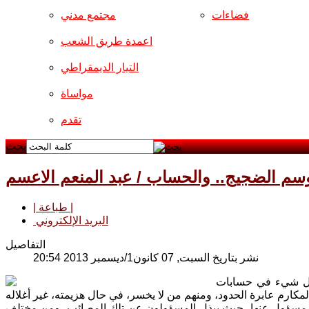
فضاءات
مجتمع مدني
اعمدة طريق الشعب
التيار الديمقراطي
مواساة
تقدم
بحث
سم الضجيج.. والحساب / عبد المنعم الاعسم
| طباعة |
البريد الإلكتروني
التفاصيل
نشر بتاريخ السبت, 07 كانون1/ديسمبر 2013 20:54
 كل شيء في حسابات
و مسؤول عنها، حيث يبذل المسؤولون عن تلك المصائب، ومن مختلف