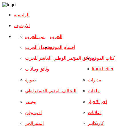
الرئيسية
الارشیف
الحزب
من الحزب
اقسام الموقع
شهداء الحزب
كتاب الموقع
وثائق المؤتمر الوطني العاشر للحزب
Iraqi Letter
وثائق وبيانات
مدارات
صورة
ملفات
التحالف المدني الديمقراطي
اخر الاخبار
بوستر
اعلانات
ادب وفن
كاريكاتير
المنبرالحر