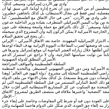
"وادي نهر الأردن إسرائيلي، وسيبقى كذلك"
طينيين أم من العرب، دون أن تحرج إدارة أوباما، التي سبق لها أن
ت مفصلية، ليس فقط في مجال الاستيطان، بل كذلك باتجاهين خطيرين:
ة على وادي نهر الأردن، "حتى في حال الاتفاق مع الفلسطينيين". أما
موعة من نواب اليمين الإسرائيلي المتطرف، بقيادة وزير الداخلية جدعون
ئيلياً، وسيبقى". كل ذلك بالترافق مع حملة واسعة ومفتعلة على جون
ر الخارجية الأميركية لا يمكن الركون إليه وأن المشروع الذي سيحمله
لن ينجح في تحقيق السلام...
تزاز الإسرائيلية المعهودة، خاصة بعد الاتفاق الأميركي – الإيراني
يب قد وضعتها لضرب المفاعلات النووية الإيرانية بهدف البقاء لوحدها
لتي أطلقها خلال زياراته العشر الماضية أن موقع إسرائيل ودورها في
ثابتاً من ثوابت سياستها الخارجية، وأن لا تراجع عن استمرار الدعم
الأميركي المطلق للدولة الصهيونية.
السلطة الفلسطينية والمواقف المتراجعة
 الأميركية ومن دور اللوبي الصهيوني المسيطر، وبالتحديد المنظمة
أراضي الفلسطينية المحتلة إلى مشروع "دولة اليهود في العالم" (وهذا
مفاوضات دون شروط مسبقة)، بل كذلك بشأن الانتهاء من ملف الدولة
 هو ذلك الخط التنازلي المستمر من قبل السلطة الفلسطينية التي لم
 المتحدة مع السكوت عن كل المشاريع الاستيطانية التي أقرّت خلال
 صفة "التضحية" واعتبرها ملاقاة في منتصف الطريق لمشروع "الاتفاق
– الإطار".
على العودة دون قيد أو شرط إلى المفاوضات وخاصة على إبقاء جزء
ار بند إلغاء حق العودة، الذي شكّل على الدوام هاجساً للصهاينة وكان