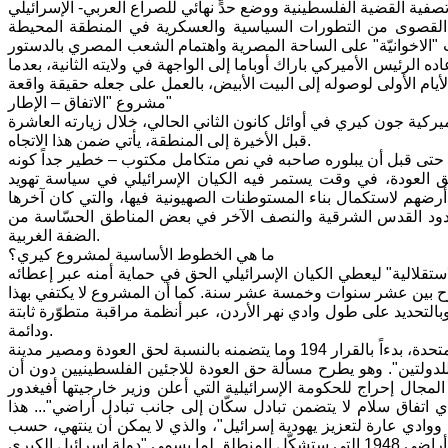
دة القصوى من التطورات السياسية والعسكرية في المنطقة المحيطة
ات "الاخوانيّة" على الساحة المصرية واهتمام الشعب المصري بالدستور
ه الرئيس الأميركي باراك أوباما إلى الواجهة في ولايته الثانية، بعدما
مشروع "الاتفاق – الإطار"
يركية جون كيري في أوائل كانون الثاني الحالي، خلال زيارته العاشرة
قبل الأخيرة إلى المنطقة، يأتي ضمن هذا الاتجاه.
دن حتى قبل أن يبلوره صاحبه في نص متكامل مكتوب – خطير جداً كونه
العودة، في وقت يستمر فيه الكيان الإسرائيلي في سياسة تهويد
ضهم لاستكمال بناء المستوطنات الصهيونية فيها، والتي كان آخرها
دة، يتوزّع نصفها ضمن حدود القدس الشرقية والنصف الآخر في بعض المناطق الحسّاسة من
الضفة الغربية.
ما هي الخطوط الأساسية لمشروع كيري؟
الاستقلالية" ليعطي الكيان الإسرائيلي الحق في حماية أمنه عبر إعطائه
وح بين عشر سنوات وخمسة عشر سنة. كما أن المشروع لا يكتفي بهذا
التحديد على طول وادي نهر الأردن، عبر أنظمة مراقبة متطوّرة ثابتة
ودائمة.
هذا على الصعيد العام. أما في ما يتعلّق بالقضايا الأخرى ذات الصلة بقرارات الأمم المتحدة، بدءاً بالقرار 194 وما يتضمنه بالنسبة لحق العودة ومصير مدينة
دولتين". وهو يطرح مسألة حق العودة للاجئين الفلسطينيين دون أن
المجال إحراج للحكومة الإسرائيلية التي أعلن وزير خارجيتها أفيغدور
 اتفاق سلام لا يتضمن تبادل سكّان إلى جانب تبادل أراضي"... هذا
 ووادي عارة لتعزيز يهودية إسرائيل"، والذي لا يمكن أن ينتهي، حسب