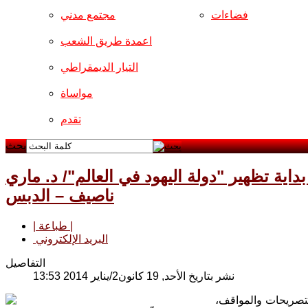
فضاءات
مجتمع مدني
اعمدة طريق الشعب
التيار الديمقراطي
مواساة
تقدم
بحث
ية تظهير "دولة اليهود في العالم"/ د. ماري
ناصيف – الدبس
| طباعة |
البريد الإلكتروني
التفاصيل
نشر بتاريخ الأحد, 19 كانون2/يناير 2014 13:53
التصريحات والمواقف،