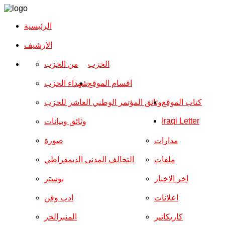
الرئيسية
الارشیف
الحزب
من الحزب
اقسام الموقع
شهداء الحزب
كتاب الموقع
وثائق المؤتمر الوطني العاشر للحزب
Iraqi Letter
وثائق وبيانات
مدارات
صورة
ملفات
التحالف المدني الديمقراطي
اخر الاخبار
بوستر
اعلانات
ادب وفن
كاريكاتير
المنبرالحر