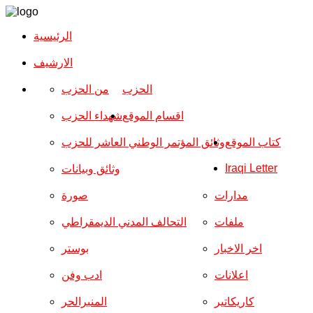
الرئيسية
الارشیف
الحزب
من الحزب
اقسام الموقع
شهداء الحزب
كتاب الموقع
وثائق المؤتمر الوطني العاشر للحزب
Iraqi Letter
وثائق وبيانات
مدارات
صورة
ملفات
التحالف المدني الديمقراطي
اخر الاخبار
بوستر
اعلانات
ادب وفن
كاريكاتير
المنبرالحر