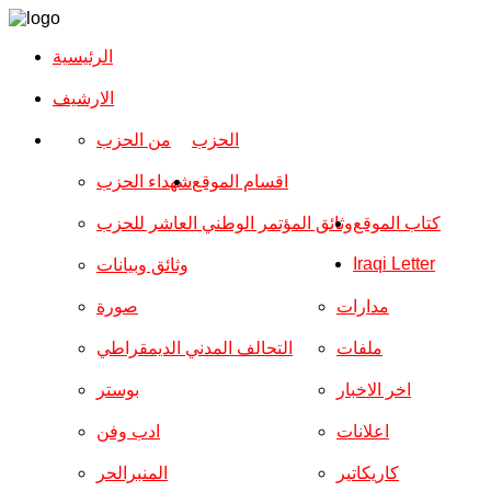
الرئيسية
الارشیف
الحزب
من الحزب
اقسام الموقع
شهداء الحزب
كتاب الموقع
وثائق المؤتمر الوطني العاشر للحزب
Iraqi Letter
وثائق وبيانات
مدارات
صورة
ملفات
التحالف المدني الديمقراطي
اخر الاخبار
بوستر
اعلانات
ادب وفن
كاريكاتير
المنبرالحر