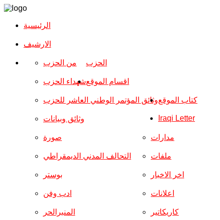
الرئيسية
الارشیف
الحزب
من الحزب
اقسام الموقع
شهداء الحزب
كتاب الموقع
وثائق المؤتمر الوطني العاشر للحزب
Iraqi Letter
وثائق وبيانات
مدارات
صورة
ملفات
التحالف المدني الديمقراطي
اخر الاخبار
بوستر
اعلانات
ادب وفن
كاريكاتير
المنبرالحر