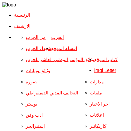
الرئيسية
الارشیف
الحزب
من الحزب
اقسام الموقع
شهداء الحزب
كتاب الموقع
وثائق المؤتمر الوطني العاشر للحزب
Iraqi Letter
وثائق وبيانات
مدارات
صورة
ملفات
التحالف المدني الديمقراطي
اخر الاخبار
بوستر
اعلانات
ادب وفن
كاريكاتير
المنبرالحر