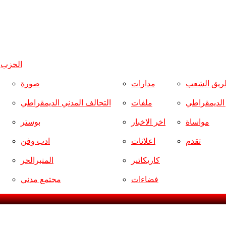
الحزب
و
ريق الشعب
مدارات
صورة
ر الديمقراطي
ملفات
التحالف المدني الديمقراطي
مواساة
اخر الاخبار
بوستر
تقدم
اعلانات
ادب وفن
كاريكاتير
المنبرالحر
فضاءات
مجتمع مدني