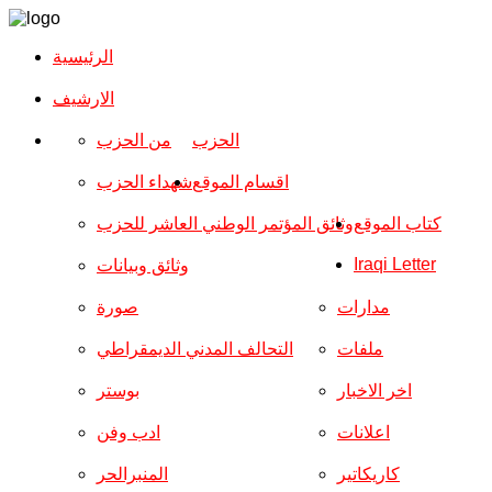
الرئيسية
الارشیف
الحزب
من الحزب
اقسام الموقع
شهداء الحزب
كتاب الموقع
وثائق المؤتمر الوطني العاشر للحزب
Iraqi Letter
وثائق وبيانات
مدارات
صورة
ملفات
التحالف المدني الديمقراطي
اخر الاخبار
بوستر
اعلانات
ادب وفن
كاريكاتير
المنبرالحر