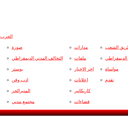
الحزب
و
ريق الشعب
مدارات
صورة
ر الديمقراطي
ملفات
التحالف المدني الديمقراطي
مواساة
اخر الاخبار
بوستر
تقدم
اعلانات
ادب وفن
كاريكاتير
المنبرالحر
فضاءات
مجتمع مدني