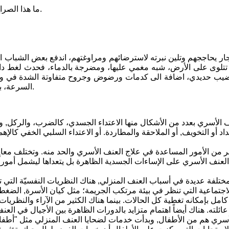
- ما هذا الصراخ والاستغاثات؟ نحن نعرف أن ابنتك شهد هي التي تصرخ وتستنجد بنا.
لجار يحاججهم وتلين نبرته لاسترضائهم ومراوغتهم، اندفع بعض الشباب 
تلوى على الأرض، شبه مغمي عليها، ومضرجة بالدماء، فحدث لغط داخ
ضيب حديدي، اضافة الى كدمات ورضوض وجروح متفاوتة الشدة في وجهه
السرعة، بينما هاج بعض الشباب واعتدوا على الأب وحدثت مشادة كلامية وتهديد.
الأسري بعدد من الأشكال منها الاعتداء الجسدي، كالضرب، والركل, وال
بداد أو التخويف, أو الملاحقة والمطاردة. أو الاعتداء السلبي الخفي ك
بر من الأمور المساعدة في علاج العنف الأسري والحد منه. وتختلف معايي
العنف الأسري على الإساءات الجسدية الظاهرة بل يتعداها ليشمل أمورا
مختلفة عديدة في أسباب العنف المنزلي, هناك النظريات النفسيّة التي
اجتماعية التي تنظر في بيئة مرتكب الجريمة؛ مثل كيان الأسرة, الضغط, 
 كامل بإمكانه تغطية كل الحالات. بينما هناك الكثير من الآراء والنظ
أسري هم من الأطفال, وبدأت خدمات لضحايا العنف المنزلي مثل "أطفال