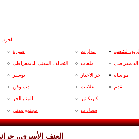
الحزب
و
ريق الشعب
مدارات
صورة
ر الديمقراطي
ملفات
التحالف المدني الديمقراطي
مواساة
اخر الاخبار
بوستر
تقدم
اعلانات
ادب وفن
كاريكاتير
المنبرالحر
فضاءات
مجتمع مدني
العنف الأسري.. جرائم