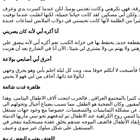
 يدي بالمطرقة، فهي تكرهني وكانت تعذبني يوميا, لكن عندما كسرت يدي وعرف
لكن أبي مسكين, لقد كانت حياتنا جميلة، لكنها انقلبت عندما توفيت
أنا أكره أبي لأنه كان يضربني
بني دائما بقطعة حديد, يحتفظ بها في خزانة الكتب, نعم أكره أبي لأنه يبصق علي
أحرق أبي أصابعي بولاعة
منزعج مني! فأصبحت لا أتكلم خوفا منه، وبت كل ليلة احلم بأبي وهو يحرق وجهي
بالولاعة ذاتها، أخاف من ابي فهو لا يحبني!
ظاهرة غدت شائعة
ثيرا بالمجتمع العراقي , فالحرب انتجت آلاف الاطفال اليتامى، وهذا
المقبور, وكان الضحية هو الطفل, مما تسبب بضياع أجيال وتحولهم الى
يد عن مشكلة الثمانينيات والتسعينيات, خصوصا مع وجود جهات تستغل
وإنقاذ الأطفال فالعنف الموجه ضدهم يخلق عقدة مستحكمة تنفجر في
المستقبل على شكل سلوك غير سوي وعنيف.
العنف يعتبره البعض تربية!