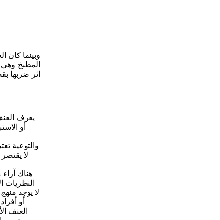
وبينما كان ا
المطبخ وهي ت
اثر ضربها بق
يعرف العنف 
أو الاست
والتوعية تعت
لا يقتصر 
هناك آراء 
النظريات ال
لا يوجد منهج
العنف ال