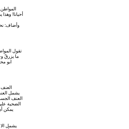
المواطن 
أحيانا! وهذا
وأضاف: نحت
تقول المواط
ما يزرقّ و
ابو مح
العنف 
يشمل العنف
العنف الجسد
الضحية على 
يمكن أن
يشمل الاع