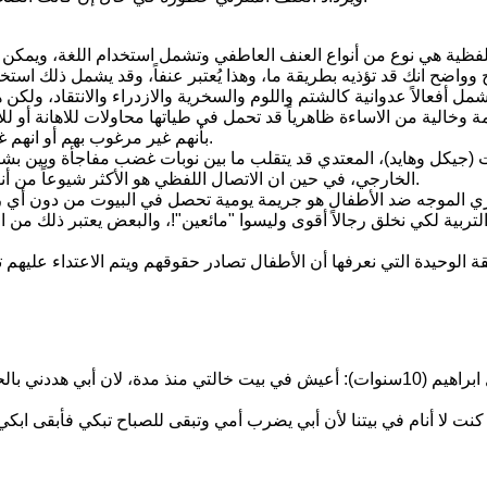
اللفظية هي نوع من أنواع العنف العاطفي وتشمل استخدام اللغة، ويمكن ا
وواضح انك قد تؤذيه بطريقة ما، وهذا يُعتبر عنفاً، وقد يشمل ذلك استخد
مل أفعالاً عدوانية كالشتم واللوم والسخرية والازدراء والانتقاد، ولكن ه
ة وخالية من الاساءة ظاهرياً قد تحمل في طياتها محاولات للاهانة أو للا
بأنهم غير مرغوب بهم أو انهم غير محبوبين أو لتهديد الآخرين مالياً أو لفصل الضحايا عن مصادر الدعم.
جيكل وهايد)، المعتدي قد يتقلب ما بين نوبات غضب مفاجأة وبين بشاشة كا
الخارجي، في حين ان الاتصال اللفظي هو الأكثر شيوعاً من أنواع الاهانة اللفظية، الا انه يشمل أيضاً الاتصال التعسفي بشكل مكتوب.
ي الموجه ضد الأطفال هو جريمة يومية تحصل في البيوت من دون أي ردع
لتربية لكي نخلق رجالاً أقوى وليسوا "مائعين"!، والبعض يعتبر ذلك من 
ة الوحيدة التي نعرفها أن الأطفال تصادر حقوقهم ويتم الاعتداء عليهم
يقول الطفل ابراهيم (10سنوات): أعيش في بيت خالتي منذ مدة، لان أ
نت لا أنام في بيتنا لأن أبي يضرب أمي وتبقى للصباح تبكي فأبقى اب