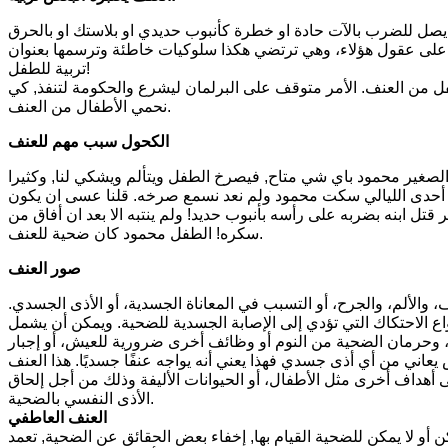
صل للضرب بالآت حادة او خطرة كأنبوب حديدي او بلاستك او بالحرق
طر على عقول هؤلاء، وهي ترتضي هكذا سلوكيات خاطئة وترسمها بعنوان
تربية للطفل!
ل من العنف. الأمر متوقف على البرلمان ليشرع والحكومة لتنفذ, كي
نحمي الأطفال من العنف.
الكحول سبب مهم للعنف
الصغير محمود باي شي متاح, فيصرخ الطفل ويتألم ويشكي لنا, وكثيرا
في أحدى الليالي سكت محمود ولم نعد نسمع صرخه. قلنا عسى ان يكون
تل ابنه بضربه على رأسه بأنبوب حديد! ولم ينتبه الا بعد ان أفاق من
سكره! الطفل محمود كان ضحية للعنف.
صور العنف
الألم، والجرح، أو التسبب في المعاناة الجسدية، أو الأذى الجسدي.
ع الاحتكاك التي تؤدي إلى الإصابة الجسدية للضحية. ويمكن أن يشمل
، وحرمان الضحية من النوم أو وظائف أخرى ضرورية للعيش، أو إجبار
عاني من أي أذى جسدي فهذا يعني أنه يواجه عنفًا جسديًا. هذا العنف
 أهداف أخرى مثل الأطفال، أو الحيوانات الأليفة وذلك من أجل إلحاق
الأذى النفسي بالضحية.
العنف العاطفي
كن أو لا يمكن للضحية القيام بها, إخفاء بعض الحقائق عن الضحية, تعمد