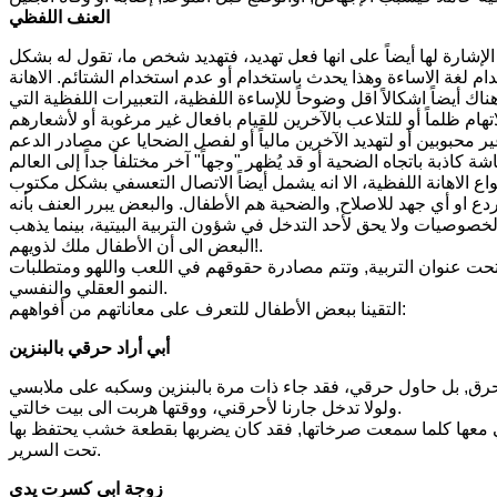
العنف اللفظي
لإشارة لها أيضاً على انها فعل تهديد، فتهديد شخص ما، تقول له بشكل
ام لغة الاساءة وهذا يحدث باستخدام أو عدم استخدام الشتائم. الاهانة
ناك أيضاً اشكالاً اقل وضوحاً للإساءة اللفظية، التعبيرات اللفظية التي
تهام ظلماً أو للتلاعب بالآخرين للقيام بافعال غير مرغوبة أو لأشعارهم
ذبة باتجاه الضحية أو قد يُظهر "وجهاً" آخر مختلفاً جداً إلى العالم
 او أي جهد للاصلاح, والضحية هم الأطفال. والبعض يبرر العنف بأنه
الخصوصيات ولا يحق لأحد التدخل في شؤون التربية البيتية، بينما يذهب
البعض الى أن الأطفال ملك لذويهم!.
 تحت عنوان التربية, وتتم مصادرة حقوقهم في اللعب واللهو ومتطلبات
النمو العقلي والنفسي.
التقينا ببعض الأطفال للتعرف على معاناتهم من أفواههم:
أبي أراد حرقي بالبنزين
بي هددني بالحرق, بل حاول حرقي، فقد جاء ذات مرة بالبنزين وسكبه على ملابسي
ولولا تدخل جارنا لأحرقني، ووقتها هربت الى بيت خالتي.
كي معها كلما سمعت صرخاتها, فقد كان يضربها بقطعة خشب يحتفظ بها
تحت السرير.
زوجة ابي كسرت يدي