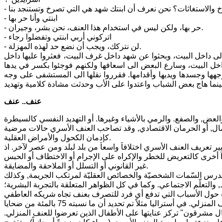
- ابنتي وأنا حر بها
- حر بها، ولكن ليس في استخدام هذا العنف، نحن بشر، وجيران.
- اتركوني أربي ابنتي وتفضلوا رجاء
- لن نتركك، ويجب أن نضع حد لهذه المهزلة.
الى داخل البيت، وبحثوا عن شهد داخل غرف البيت، فعثروا عليها داخل
ل البيت، وسارع البعض الى اسعافها ولكنهم فوجئوا بكسر في يدها
ا وجسدها ويديها وأقدامها. فقرروا نقلها الى المستشفى على وجه
عنف.. عنف
عض, والصفع. والرمي بالأشياء وغيرها. أو التهديد النفسي كالسيطرة
الإهمال, أو الحرمان الاقتصادي, وقد تصاحب العنف الأسري حالات مرضية
كإدمان الكحول والأمراض العقلية.
ر تعريف العنف الأسري اختلافاَ واسعاَ من بلد لبلد ومن عصر لآخر. اذ
َ أخرى كالتعريض للخطر والإكراه على الإجرام أو الاختطاف أو الحبس
غير القانوني أو التسلل أو الملاحقة والمضايقة.
 تدرس السّمات الشخصيّة والخصائص العقليّة لمرتكب الجريمة, وكذلك
والتعلّم الاجتماعي. وكما في كل الظواهر المتعلقة بالتجربة البشرية؛
ريات حول الأسباب التي تدفع أي فرد للتصرف بعنف تجاه شريكه العاطفي
أو أفراد عائلته. هناك أيضاً اهتمام متزايد بالدورات الظاهرة بين الأجيال في العنف المنزلي. في أستراليا مثلاً تم تحديد أن ما نسبته 75 بالمئة من ضحايا
 مشرقون" تركز عنايتها على الأطفال الذين تعرضوا للعنف المنزلي.