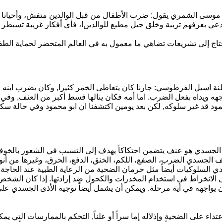
موسى الشمري يقول: ضرب الأطفال من قبل الوالدين متفش، وأحيانا ي
 يدعي بعرفهم تربية وخلق جيل مطيع للوالدين!، فأي أفكار غريبة تسي
اج إلى تشريعات تضاهي ما معمول به في العالم المتحضر لحماية الطف
نة اسيل الفرطوسي: جارنا كان يتعاطى الخمر كثيرا, وكان يضرب ابنه 
جهه ويداه بفعل الضرب. اما أمه فكان ينالها قسط أكبر من العنف, و
مود قد غير سلوكه, لكن بعد يومين اكتشفنا ان ابو محمود وفي حالة سكر ق
الجسدي هو عنف يتضمن احتكاكاً يهدف إلى التسبب في الشعور بالخوف، و
 الجسدي الضرب، الصفع، اللكم، الخنق، الدفع، الحرق، وغيرها من أنوا
ي السلوكيات أيضاً مثل حرمان الضحية من الرعاية الطبية عند الحاجة
الانخراط في استخدام المخدرات والكحول ضد إرادتها. إذا كان الشخص ي
 يواجهه في أية مرحلة. ويمكن أن يشمل أيضاً توجيه الأذى الجسدي على
تداء على الضحية وإذلاله إما سراً أو علناً, التحكم بالممارسات التي يم