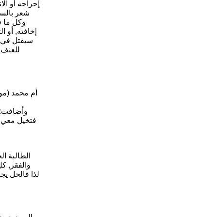
إحراجه أو الا
شعر بالسعا
وكل ما ق
إخافته, أو ا
سيقتل في ح
للعنف 
أم محمد (مو
وأضافت: 
فتخيل معي ا
الطالبة ال
والفقر, ك
لذا فالحل يج