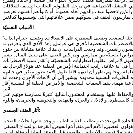
ى نزعته لممارسة العنف الأسري (سواء كان ضحيةً أو جانياً). وتقترح
لي: التنشئة الاجتماعية في مرحلة الطفولة, التجارب السابقة للعلاقات
ص الذين لاحظوا عنف والديهم تجاه بعضهما, أو كانوا هم أنفسهم تعرضوا
الأسباب النفسيّة
فاجئة للغضب, وضعف السيطرة على الانفعالات, وضعف احترام الذات"
الاضطرابات الشخصية الأخرى هي عوامل, وهذا الأذى الذي يتعرض له
بحون راشدين. وقد وجدت الدراسات أن هناك علاقة متبادلة بين جنوح
لأمراض النفسيّة بين ممارسي ومرتكبي العنف. على سبيل المثال, تشير
عنف المنزلي معرضون لأمراض عقلية, اضطرابات بالشخصيّة. و"تقدر نسبة الاضطرابات
راً ومتكرراً في أية علاقة، زادت احتمالية الأمراض العقلية عند هؤلاء الرجال بما
 النظريات النفسية محدودة, ويشير إلى أن الأبحاث الأخرى وجدت أنه
اجتماعية مهمة, بينما السمات الشخصية, والأمراض العقلية أو النفسية أقل
تأثيراً.
حفاظ عليها. ويستخدم المعتدون أساليبًا كثيرةً لممارسة قوتهم على
آثار العنف الجسدي:
حادة التي تحدث وتتطلب العناية الطبية. وتوجد بعض الحالات الصحية
ولون العصبي, الآلام المزمنة, آلام الحوض, القرحة, والصداع النصفي.