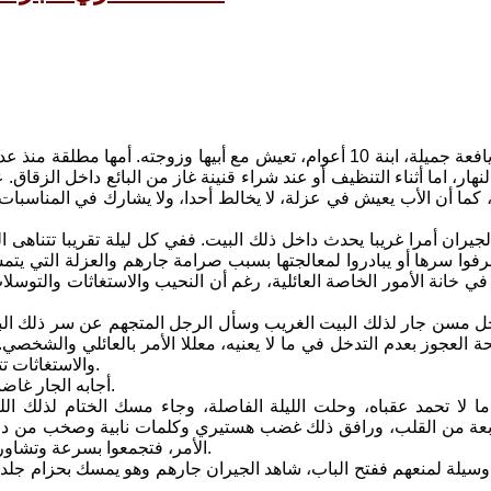
نهار، اما أثناء التنظيف أو عند شراء قنينة غاز من البائع داخل الزقاق.
كما أن الأب يعيش في عزلة، لا يخالط أحدا، ولا يشارك في المناسبات ا
جيران أمرا غريبا يحدث داخل ذلك البيت. ففي كل ليلة تقريبا تتناهى 
رفوا سرها أو يبادروا لمعالجتها بسبب صرامة جارهم والعزلة التي يتمسك 
في خانة الأمور الخاصة العائلية، رغم أن النحيب والاستغاثات والتوس
ل مسن جار لذلك البيت الغريب وسأل الرجل المتجهم عن سر ذلك البك
ة العجوز بعدم التدخل في ما لا يعنيه، معللا الأمر بالعائلي والشخص
والاستغاثات تتكرر يوميا، وهي "تكسر الما ابقلبه رحم" فكيف تطالبني بعدم التدخل؟.
أجابه الجار غاضبا: لولا أنك رجل عجوز لأسمعتك ما لا يرضيك. انصرف واتركنا في حالنا.
 لا تحمد عقباه، وحلت الليلة الفاصلة، وجاء مسك الختام لذلك الل
بعة من القلب، ورافق ذلك غضب هستيري وكلمات نابية وصخب من داخل 
الأمر، فتجمعوا بسرعة وتشاوروا في الأمر ثم طرقوا على الباب وطالبوا علنا بصيغة الأمر بفتح الباب.
 وسيلة لمنعهم ففتح الباب، شاهد الجيران جارهم وهو يمسك بحزام ج