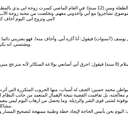
تقول الطفلة وسن (12 سنة): في العام الماضي كسرت زوجة ابي
موضوع, تشاجروا مع أبي وأخذوني معهم, وتخلصت من محنة زوجة الأب, و
امي وتزوج ابي, اليوم أخاف كثيرا من الظلمة لأنها كانت تحبسني في دولاب الملابس لساعات عديدة!
أما الطفل يوسف (7سنوات) فيقول: أنا أكره أبي, وأخاف منه!، فهو يضر
ويشتمني, انه يكرهني ولا يهتم بي ولا يشتري لي شيئا , الآن أنا في الشارع بعد أن هربت.
اما الطفل سلام (8 سنة) فيقول: احرق أبي أصابعي بولاعة السكائر لأنه 
واطن محمد حسين: العنف له أسباب، منها الحروب المتكررة التي أثرت ك
تم معالجته، بل تفاقمت القضية نتيجة الإهمال المتعمد من جانب النظام 
موقوتة لشتى قوى الشر والرذيلة. وما يحصل من ارهاب اليوم ليس ببع
مشاكلنا لتنمي روح الكراهية عند الاطفال ثم لتدفعهم نحو تبني مآربها الدنيئة.
 اليوم نحن بأمس الحاجة لإيجاد خطة وطنية ممنهجة لتصحيح المسار 