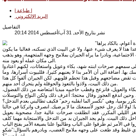
| طباعة |
البريد الإلكتروني
التفاصيل
نشر بتاريخ الأحد, 31 آب/أغسطس 2014 20:14
"شهد"، صبية يافعة جميلة، ابنة 10 أعوام، تعيش مع أبيها وزوجته. أمها مطلقة منذ عدة أعوام، بالكاد يراها
 عدا هذا لا يعرف شيء عنها، ولا عن البيت الذي تسكنه، فغالبا ما يكون
لاجتماعية، ونادرا ما يراه الجيران بملامح وجهه المتجهمة، وهو يذهب
الى مكان عمله أو يعود منه.
الى سمعهم صرخات ابنته شهد، بكاء وعويل واستغاثات، لكنهم اعتادوا
بها. اضافة الى أن الأمر بدا لا يعنيهم كثيرا، فللبيوت أسرارها، وما
لات تقض مضاجعهم وقبل هذا تحطم قلوبهم. لكن الجيران ألفوا كل هذا
من ذلك البيت، ولاذوا بالتعوذ والحوقلة ولم يتحرك أحد منهم.
اء والعويل، فانزعج وقطب حاجبيه مبديا امتعاضه من ذلك الفضول،
ي. وحين اندفع العجوز وقال محتجا: أعرف ذلك ولكن النواح والتوسلات
غز الليلي المكرر. فقد انطلقت صرخات عالية جدا، مصحوبة بعويل
ذلك البيت. ولم يجد الجيران بد من التدخل والاستجابة مهما كلف
لدي غليظ وقد طغت على وجهه ملامح الغضب، وبادرهم بالسؤال:"شكو
اشرايدين"؟