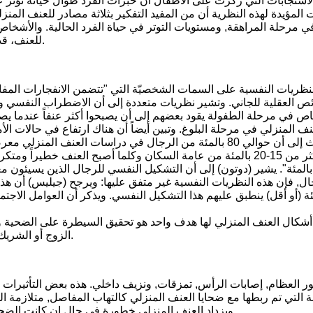
استجابات التي ركزت على الأطفال أن خبرات الفرد طوال حياته تؤثر عل
 المؤيدة لهذه النظرية أن من المفيد التفكير بثلاثة مصادر للعنف المنز
 في مرحلة المراهقة, ومستويات التوتر في حياة الفرد الحالية. والأشخا
للعنف، قد يمارسون العنف في سلوكهم ضمن علاقاتهم التي يؤسسونها كبالغين.
لنظريات النفسية على السمات الشخصيّة التي "تتضمن الانفجارات الم
ص العقلية للجاني. وتشير نظريات متعددة إلى أن الاضطراب النفسي و
ص في مرحلة الطفولة يقود بعضهم إلى أن يصبحوا أكثر عنفاً عندما يص
نف المنزلي في مرحلة البلوغ. وتبين أيضاً أن هناك ارتفاع في حالات ا
بعض الأبحاث إلى أن حوالي 80 بالمئة من الرجال في دراسات ال
الشخصية بأكثر من 15-20 بالمئة من عامة السكان وكلما أصبح العنف خطي
ل, فإن هذه النظريات النفسية غير متفق عليها: ويرجح (جيليس) أن هذه
1 بالمئة (أو أقل) ينطبق عليهم هذا التشكيل النفسي. ويذكر أن العوامل ال
أشكال العنف المنزلي لها هدف واحد هو تحقيق السيطرة على الضحية وال
الزوج أو الشريك: كالسيطرة، والإذلال، والعزل، والتهديد، والتخويف، والحرمان، واللوم.
 العظام, إصابات الرأس, تمزقات, ونزيف داخلي. هذه بعض التأثيرات ال
ة التي تم ربطها مع ضحايا العنف المنزلي كالتهاب المفاصل, متلازمة الق
ويزداد العنف المنزلي خطورة في حال إن كانت الضحية حاملا فيسبب الإجهاض, اوالوضع قبل الموعد, إصابة أو وفاة الجنين.