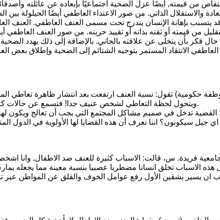
نتقاص من قيمته, أيضًا عزل الضحية اجتماعيًا بإبعاده عن عائلته وأصدقائ
دة والاستقلال الذاتي. من صور الاعتداء العاطفي أيضًا الحيلولة بين ال
د يتسبب بإهانة الإنسان يندرج تحت مسمى العنف العاطفي. العنف العاط
لتقليل من قيمته أو ثقته بذاته أو تقييد حريته. من صور العنف العاطفي أيض
ال فكر بأن يتخلى عن علاقته بالجاني. بالإضافة إلى ذلك يهدد الضحية
العاطفي الانتقاد المستمر بتوجيه الشتائم إلى الضحية وإطلاق بعض الع
ظفة حكومية) تقول: نسبة العنف ارتفعت بعد انتشار ظاهرة تعاطي الم
ويتحول لحظة التعاطي لشخص عنيف جدا! فنسمع عن حالات كثيرة من قضايا العنف ضد الاطفال من قبل الآباء المتعاطين للمخدرات.
القضية تدخل في صميم مشاكل المجتمع التي يجب أن تعالج ويكون لها ح
ي جيل سيكونون؟ اننا نعرف أن هذه القضايا لها الأولوية في الدول الم
جامعية فريدة. س، قالت: الاسباب كثيرة للعنف ضد الاطفال, وانا اشخص
ل هذه الاسباب تخلق انسانا مضطربا عصبيا بنسبة معينة مما يجعله يما
ب ان يسير بشقين الأول رفع عوامل الخوف والقلق عن المواطن عبر توف