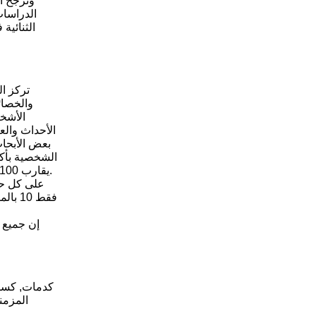
وترجح ال
الدراسات
الثنائية
تركز ا
والخصائ
الأشخا
الأحداث والع
يقارب 100بالمئة". يشير (دوتون) إلى أن التشكيل النفسي للرجال الذين يسيئون معاملة زوجاتهم تظهر أن لديهم قلقاً طويل الأمد تطور مبكراً في حياتهم.
على كل حا
فقط 0
إن جميع 
كدمات, كسور
المزمن