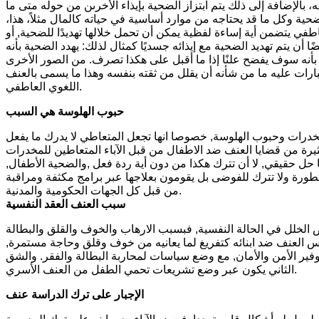
ه، بالإضافة إلى ذلك يتم ابتزاز الضحية بإيذاء الأخرىن من حوله متى ما
ضحية وكل ما قد يحتاجه من موارد أساسية في حياته كالمال مثلاً، هذا،
في يتضمن أية إساءة لفظية يمكن أن تحمل خلالها تهديدًا للضحية, أو
ًا أن يتم تهديد الضحية مع إيذائه جسديًا كمثال لذلك: يهدد الضحية بأنه
 بأنه سوف يفضح علنًا إذا ما أقبل على هكذا تصرف. من الصور الأخرى
بارات عليه ما من شأنه أن يقلل من ثقته بنفسه وهذا ما يسمى بالعنف
اللغوي العاطفي.
حبوب الهلوسة هي السبب
خدرات وحبوب الهلوسة, خصوصا انها تجعل المتعاطي لا يدرك ما يفعل
ل حقيقي, لا أن تترك هكذا من دون أية ردة فعل ,والضحية الأطفال,
تطورة ولا تترك للفوضى بل يقومون بعلاجها عبر برامج مكثفة ومراقبة
من قبل كل الجهات الحكومية والمدنية.
سبب العنف العقد النفسية
 الخلل في الحالة النفسية, فبسبب الارهاب والخوف والقلق والبطالة
رس العنف ضد ابنائه كتفريغ لما يعانيه من خوف وقلق وحاجة مستمرة,
ير الأمن والأمان, مع وضع سياسات لمحاربة البطالة والفقر. والشق
الثاني يكون عبر وضع تشريعات تحمي الطفل من العنف الأسري.
الإجبار على ترك الدراسة عنف