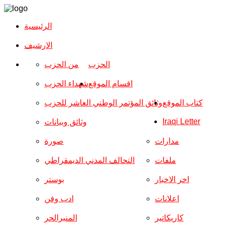
الرئيسية
الارشیف
الحزب
من الحزب
اقسام الموقع
شهداء الحزب
كتاب الموقع
وثائق المؤتمر الوطني العاشر للحزب
Iraqi Letter
وثائق وبيانات
مدارات
صورة
ملفات
التحالف المدني الديمقراطي
اخر الاخبار
بوستر
اعلانات
ادب وفن
كاريكاتير
المنبرالحر