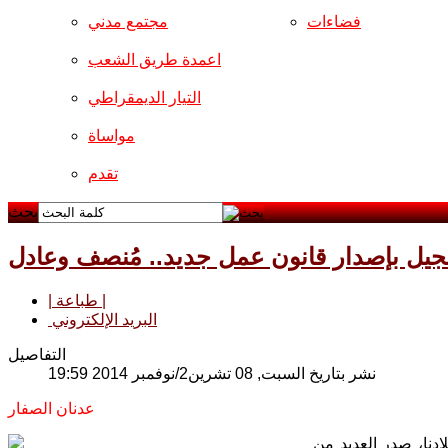
فضاءات
مجتمع مدني
اعمدة طريق الشعب
التيار الديمقراطي
مواساة
تقدم
بحث
عجيل بإصدار قانون عمل جديد.. مُنصف وعادل
| طباعة |
البريد الإلكتروني
التفاصيل
نشر بتاريخ السبت, 08 تشرين2/نوفمبر 2014 19:59
عدنان الصفار
ادنا، صدر العديد من