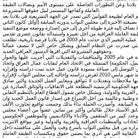
بلادنا وعن التطورات الحاصلة على مستوى الأمم ونضالات الطبقة
العاملة وكفاحها المستمر لنيل حقوقها المشروعة.
عام لطبيعة القوانين التي تصدر عن الجهة التشريعية في بلادنا بعد
ته الأخيرة إلى مجلس النواب بدورته السابقة (أوائل كانون الثاني
عام 1987 وصدور قانون العمل الجائر رقم (71)، ناضلت الطبقة العاملة العراقية من اجل تغييره واستبداله بقانون عصري تقدمي
جديد يتناسب ومعايير العمل الوطنية والعربية والدولية ولائحة حقوق الإنسان. وكانت عملية التغيير الذي حدثت عام 2003 في بلادنا فرصة تأريخية، تطلعت
ن التي صدرت عن النظام السابق وبشكل خاص التي لا تنصف عمالنا
وحقوقهم المشروعة التي اقرها الدستور العراقي الجديد.
وجاءت مسودة مشروع قانون العمل الجديد المقدم من قبل منظمة العمل الدولية في عام 2005 والمناقشات والتعديلات التي أجريت عليها والحوار
ل، الحكومة) المتمثلة في الاتحاد العام لنقابات عمال العراق واتحاد
ن التوصل إلى صياغة مسودة قانون عمل جديد تمت دراسته وإقراره
ديها ملاحظات وتعديلات لا تتوافق ومعايير العمل الجديدة والتي صادق
لجهة الحكومية الرسمية المطلعة على الاتفاقيات والوثائق الصادرة عن
ية وطنية وعالمية من اجل الإسراع في إصدار قانون العمل الجديد وان
دية السابقة. وأصدرت الحملة نداءً بذلك وجمعت تواقيع تجاوزت الألف
بق الأستاذ جلال طالباني وأكثر من ثمانين عضواً من أعضاء مجلس
عدد كبير من المثقفين والأدباء والأكاديميين والموظفين الحكوميين
تحادات والمنظمات العراقية والعربية والدولية وعبر مواقع الانترنت
ي إقراره من قبل مجلس النواب بأسرع وقت والعمل على مناقشته داخل
نقابية التي هي أدرى بما يضمن حقوق ومكتسبات الطبقة العاملة