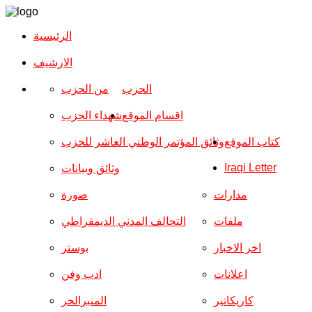
الرئيسية
الارشیف
الحزب
من الحزب
اقسام الموقع
شهداء الحزب
كتاب الموقع
وثائق المؤتمر الوطني العاشر للحزب
Iraqi Letter
وثائق وبيانات
مدارات
صورة
ملفات
التحالف المدني الديمقراطي
اخر الاخبار
بوستر
اعلانات
ادب وفن
كاريكاتير
المنبرالحر