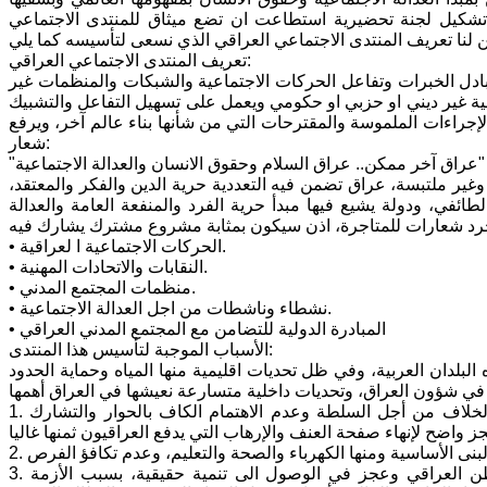
م تشكيل لجنة تحضيرية استطاعت ان تضع ميثاق للمنتدى الاجتماعي
تعريف المنتدى الاجتماعي العراقي:
ادل الخبرات وتفاعل الحركات الاجتماعية والشبكات والمنظمات غير
عالية غير ديني او حزبي او حكومي ويعمل على تسهيل التفاعل والتشبيك
لإجراءات الملموسة والمقترحات التي من شأنها بناء عالم آخر، ويرفع
شعار:
"عراق آخر ممكن.. عراق السلام وحقوق الانسان والعدالة الاجتماعية"
غير ملتبسة، عراق تضمن فيه التعددية حرية الدين والفكر والمعتقد،
طائفي، ودولة يشيع فيها مبدأ حرية الفرد والمنفعة العامة والعدالة
• الحركات الاجتماعية ا لعراقية.
• النقابات والاتحادات المهنية.
• منظمات المجتمع المدني.
• نشطاء وناشطات من اجل العدالة الاجتماعية.
• المبادرة الدولية للتضامن مع المجتمع المدني العراقي
الأسباب الموجبة لتأسيس هذا المنتدى:
لبلدان العربية، وفي ظل تحديات اقليمية منها المياه وحماية الحدود
1. التأزم السياسي، والتباس في هوية الدولة العراقية، ومشهد تطغى عليه مظاهر الخلاف من أجل السلطة وعدم الاهتمام الكاف بالحوار والتشارك
3. تزايد مستمر في حجم الموازنة، يقابلها عجز في تحقيق انجازات ملموسة للمواطن العراقي وعجز في الوصول الى تنمية حقيقية، بسبب الأزمة