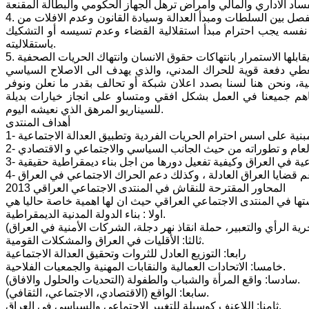
4. التداخل بين عمل السلطات والتشكيك باستقلالية القضاء، ومع ايماننا الكامل بمبدأ الفصل بين السلطات ومبدأ العدالة وسيادة القانون وعدم الافلات من
ت نفسه يجب احترام مبدأ استقلالية القضاء وعدم تسيسه أو التشكيك
باستقلاليته.
يعطي دفعة قوية للحراك المدني، والذي يهدف الى الاصلاح السياسي
اطية، ونحن هنا لسنا بصدد اعلان شبكة أو تحالف بقدر ما نعلن ونوفر
هم جميعنا في العمل بشكل افقي ومتساو على انجاز خيارات بديلة
للسيناريو المرهق الذي نعيشه اليوم.
أهداف المنتدى
المحاور المقترحة للنقاش في المنتدى الاجتماعي العراقي 2013
اولا : بناء الدولة المدنية الديمقراطية.
ثالثا: الأقليات في العراق والمشكلات القومية.
رابعا: التوزيع العادل للثروات وتحقيق العدالة الاجتماعية
خامسا: الاتحادات العمالية والنقابات المهنية والجمعيات الفلاحية.
سادسا: واقع المرأة والشباب والطفولة (التحديات والحلول والافاق).
سابعا: الواقع (الاقتصادي، الاجتماعي، الثقافي).
ثامنا: اللاعنف كوسيلة للتغيير الاجتماعي والسياسي في العراق.