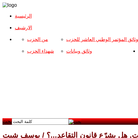
الرئيسية
الارشیف
ثائق المؤتمر الوطني العاشر للحزب
من الحزب
وثائق وبيانات
شهداء الحزب
بحث
ت, هل يشرّع قانون التقاعد...؟ / يوسف شيت