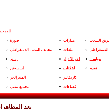
الحزب
و
ريق الشعب
مدارات
صورة
ر الديمقراطي
ملفات
التحالف المدني الديمقراطي
مواساة
اخر الاخبار
بوستر
تقدم
اعلانات
ادب وفن
كاريكاتير
المنبرالحر
فضاءات
مجتمع مدني
بعد المظاهرا