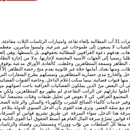
لم تكن مظاهرات 31 آب المطالبة بإلغاء تقاعد وامتيازات الرئاسات الثلا
الشباب لا يسعون إلى طموحات غير شرعية, وليسوا متآمرين, معظم
اهات, هدفهم دعوة العراقيين للمطالبة بحقوقهم, بل بأبسطها, وهي إل
با رسميا إلى الجهات الأمنية المختصة لإجازتها. بدلا من إجازة ال
 التظاهر وسمعة المتظاهرين وخلطت, كالعادة, الأوراق مدعية بوقو
ت, ومنها بغداد, أمامها حجّة غير قانونية بعدم منح رخصة التظاهر. إلا
اخل والخارج مدى حضارية المتظاهرين وتمسكهم بطرح الشعارات التي أ
 منها قنوات فضائية, بينما سكت إعلام الداخل, وخاصة القنوات الفضائية,
إلى أن البعض منّ الذين يملكون الفضائيات العراقية باحت أصواتهم من ا
لمجتمع العراقي. كي لا نغوص في تحليل طبقات وفئات مجتمعنا, أمامنا 
وفير خدمات كالماء الصالح للشرب والكهرباء والسكن والرعاية الصح
اءم مع سمّة العصر. وترى هذه القوى بأن الدخل السنوي للدولة يتلاءم
قة هذا الدخل, سواء السرقة عن طريق تشريع قوانين أو السرقات 
اء قوانين تشرّع سرقة المال العام هو أبسط الحقوق. أما القوى الثانية و
بيدها كلّ السلطات من نوّاب ووزراء ومستشارين وقضاة والرئاسات ا
ة رغم تبادل التهم فبما بينهم وطرح الأسماء على المكشوف. وقد وصلت