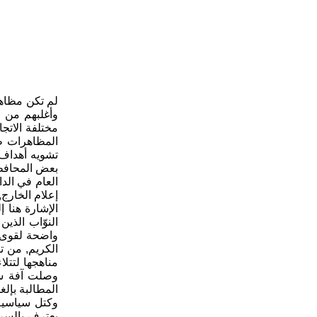
وأغلبهم من 
مختلفة الاتج
المظاهرات طل
تشويه أهداف
بعض المحافظا
العام في الد
إعلام الخارج,
الإشارة هنا 
واضحة لقوى ا
الكريم, من ت
مناهجها لتتل
وصلت آفة سر
المطالبة بإلغ
وكتل سياسية 
يعترف بالسرق