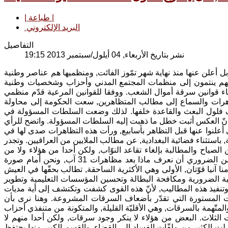
| طباعة |
البريد الإلكتروني
التفاصيل
نشر بتاريخ الأربعاء, 04 أيلول/سبتمبر 2013 19:15
ث مفاجئة, بل أعلن عنها منذ نهاية شهر تمّوز الفائت, ومنظميها هم عناصر وطنية
هم ينتمون إلى منظمات المجتمع المدني وأحزاب وشخصيات وطنية
غاء قوانين سرقة أموال الشعب. ووفقا للقوانين المرعية قدّم منظمي
تظاهرات والسماع إلى مطالب المتظاهرين, سعت الحكومة إلى محاولة
ف فلول البعث والقاعدة خلفها. لذلك وضعت السلطات المسؤولة في
ّ أنّ العكس أثبت خطل ما ذهبت إليه السلطات المسؤولة. واتضح للرأي
علنوا عنها قبل التظاهر بأسابيع, ورأت هذه التظاهرات صدى لها في
 باستثناء فضائية البغدادية, عن مطالب الملايين من العراقيين. وتجدر
لصياح والمطالبة بإلغاء تقاعد النوّاب, ولكن أحدا من هؤلاء ولا من
النوّاب الذين أعلنوا تنازلهم عن الراتب التقاعدي لم يظهر مع المتظاهرين. ولكن من الضروري أن نعرف ماذا بعد مظاهرات 31 آب, ونحن أمام صورة
آنيا قوّتان, الأولى وهي الأكثرية الساحقة, تطالب بحقّها في العيش
ية الضرورية ومكافحة البطالة وتحسين المؤسسات التعليمية وتطوير
 وتنفيذ هذه المطاليب, لأنّ هذه القوى كشفت وتكتشف إلى أية مديات
المستورة التي تقدّر بأضعاف السرقات المشروعة. وهنا نرى بأن
المتّهمة بالسرقات, وهي الأقليّة القليلة, والمتكونة من متنفذي أحزاب
لثلاث. البعض من هؤلاء لا ينكر وجود سرقات, ولكن أحدا منهم لا
 الكثير من ملفّات الفساد إلى القضاء, والقسم الكبير منها يحتفظ