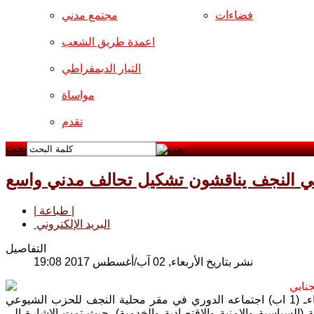
فضاءات
مجتمع مدني
اعمدة طريق الشعب
التيار الديمقراطي
مواساة
تقدم
بحث
 النجف يناقشون تشكيل تحالف مدني واسع
| طباعة |
البريد الإلكتروني
التفاصيل
نشر بتاريخ الأربعاء, 02 آب/أغسطس 2017 19:08
نابي
عقد تجمع القوى والاحزاب والشخصيات الوطنية والمدنية في النجف، مساء الثلاثاءـ (1 اب) اجتماعه الدوري في مقر محلية النجف للحزب الشيوعي
السياسية والامنية والاقتصادية والخدمية), حيث تمت الاشارة الى