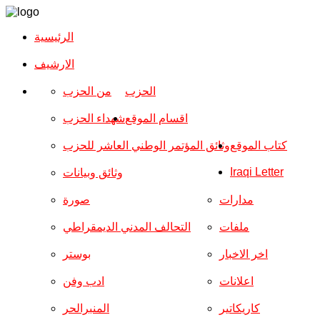
الرئيسية
الارشیف
الحزب
من الحزب
اقسام الموقع
شهداء الحزب
كتاب الموقع
وثائق المؤتمر الوطني العاشر للحزب
Iraqi Letter
وثائق وبيانات
مدارات
صورة
ملفات
التحالف المدني الديمقراطي
اخر الاخبار
بوستر
اعلانات
ادب وفن
كاريكاتير
المنبرالحر