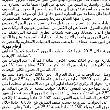
رع، واستقرت اثنتين من عجلاتها في الهواء بينما مالت السيارة إلى
ثيفا ظل يتصاعد من السيارة لبضع دقائق قبل أن تتوقف عن الحركة
وينزل منها السائق مترنحا ويمسي في قبضة المتجمهرين.
سيارات، وقيادة السيارات من قبل صغار السن أو من الذين لا يجيدون
اجازة السوق، فضلا عن ان الكثير من السائقين يقودون المركبات من
فاع اعداد الضحايا، وهي قدم شبكات الطرق المتآكلة التي تفتقد الى
أرقام مهولة
بحسب وزارة التخطيط، فان أكثر من 12 الف شخص لاقوا مصرعهم بحوادث مرورية خلال 2015، فيما عدّت حوادث المرور "خطورة كبيرة" تضاهي
عمليات "الإرهاب".
وأضافت أن "زيادة طفيفة حصلت في حوادث المرور المسجلة في عام 2015 بالمقارنة مع عام 2014 بلغت "24في المائة"! كما أن "عدد الوفيات بين
الذكور من جراء الحوادث المرورية بلغ نحو الفي وفاة أي ما نسبته 77 في المائة، فيما كان عدد الوفيات بين الاناث اكثر من "570" وفاة وبنسبة "23 في
المائة من المجموع الكلي للوفيات".
ويبدو أن هذه النسبة تعد منخفضة بنسبة "9 في المائة بالمقارنة مع عام 2014 فقد وصل عدد الوفيات في ذلك العام الى نحو "2800" حالة وفاة، بينما بلغ
صدره الجهاز المركزي للإحصاء اظهر أن حوادث الاصطدام سجلت أعلى
نسبة خلال سنة 2015 إذ بلغت "4,213" حادثاً بنسبة "48 في المائة" من مجموع الحوادث، تليها حوادث الدهس "3,405" حوادث بنسبة "38,5 في المائة، ثم
حوادث الانقلاب "1,000" حادث بنسبة "11 في المائة/ أما الأخرى "218" حادثاً بنسبة "2,5 في المائة"، مضيفاً أن "عدد حوادث المرور المسجلة خلال شهر
كانون الأول بلغ "387" حادثاً بنسبة "4,4 في المائة، يليه شهر آب "374" حادثاً وبنسبة "4,2 في المائة، أما بقية الأشهر بلغت "3,452" حادثاً وبنسبة "39,1 في
المائة" من المجموع الكلي للحوادث والبالغ "8,836" حادثاً خلال سنة 2015". كما أن "عدد الحوادث المرورية حسب صنف الطريق بلغ "8,836" حادثاً خلال
سنة 2015 منها "4,303" حوادث على الطرق الرئيسة بنسبة "49 في المائة، وعلى الطرق الفرعية بلغ "2,266" حادثاً بنسبة "25,6 في المائة" وعلى الطرق