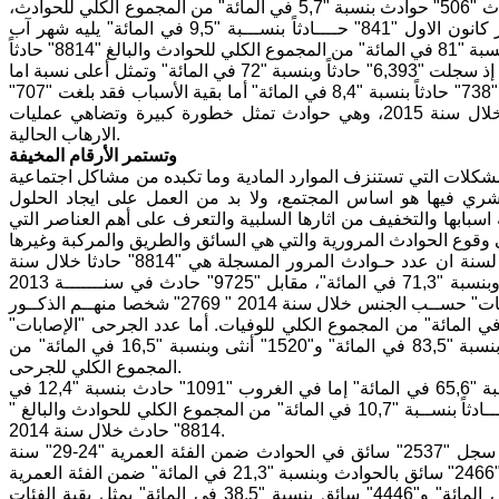
السريعة بلغ "1,761" حادثاً بنسبة "20 في المائة" وفي الطرق الريفية بلغ عدد الحوادث "506" حوادث بنسبة "5,7 في المائة" من المجموع الكلي للحوادث،
أما "عدد حوادث المرور المسجلة خلال سنة 2014 فقد سجل اعلى نسبة في شهر كانون الاول "841" حــــادثاً بنســـبة "9,5 في المائة" يليه شهر آب
والواضح بحسب "التخطيط" أن أحد أهم مسببات وقوع الحوادث كانت بسبب السائق إذ سجلت "6,393" حادثاً وبنسبة "72 في المائة" وتمثل أعلى نسبة اما
الحوادث بسبب السيارة فقد بلغ "998" حادثاً بنسبة "11 في المائة" وبسبب الطريق "738" حادثاً بنسبة "8,4 في المائة" أما بقية الأسباب فقد بلغت "707"
حوادث بنسبة "1 في المائة" من المجموع الكلي للحوادث والبالغ "8,836" حادثاً خلال سنة 2015، وهي حوادث تمثل خطورة كبيرة وتضاهي عمليات
الارهاب الحالية.
وتستمر الأرقام المخيفة
مشكلات التي تستنزف الموارد المادية وما تكبده من مشاكل اجتماعية
شري فيها هو اساس المجتمع، ولا بد من العمل على ايجاد الحلول
اسبابها والتخفيف من اثارها السلبية والتعرف على أهم العناصر التي
وبحسب تقرير حوادث المرور الذي أصدره الجهاز المركزي للإحصاء التابع الوزارة لسنة ان عدد حـوادث المرور المسجلة هي "8814" حادثا خلال سنة
2014 منها "2531" حادثا مميتا بنسبة "28,7 في المائة" وغير مميت "6283" حادثا وبنسبة "71,3 في المائة"، مقابل "9725" حادث في سنـــــــة 2013
وبانخفاض مقداره "9,4 في المائة". بينما سجــــلت عدد ضحايا حوادث المرور "الوفيات" حســب الجنس خلال سنة 2014 " 2769" شخصا منهــم الذكــور
21" شخصا بنسبــــــــة "79,2 في المائة" والإناث "577" شخصا بنسبة "20,8 في المائة" من المجموع الكلي للوفيات. أما عدد الجرحى "الإصابات"
لحوادث المرور المسجلة حسب الجنس بلغ "9210" شخصا منهـم "7690 " ذكرا وبنسبة "83,5 في المائة" و"1520" أنثى وبنسبة "16,5 في المائة" من
المجموع الكلي للجرحى.
اما الحوادث حسب حالة الضياء الواقعة خلال النهار فقد سجلت "5781" حادث بنسبة "65,6 في المائة" إما في الغروب "1091" حادث بنسبة "12,4 في
المائة" وخلال الشروق "995" حـادث بنسبة "11,3 في المائة" وخلال الليل "947" حـــادثاً بنســبة "10,7 في المائة" من المجموع الكلي للحوادث والبالغ "
8814" حادث خلال سنة 2014.
عدد السواقين المشتركين في الحوادث بلغ "11566" سائق خلال سنة 2014 حيث سجل "2537" سائق في الحوادث ضمن الفئة العمرية "24-29" سنة
وبنسبة "21,9 في المائة" وتمثل أعلى نسبة للسواقين المشتركين في حين اشترك "2466" سائق بالحوادث وبنسبة "21,3 في المائة" ضمن الفئة العمرية
"30-35" سنة و"2117" سائق ضمن الفئة العمرية "18-23" سنة وبنسبة "18,3 في المائة" و"4446" سائق بنسبة "38,5 في المائة" يمثل بقية الفئات