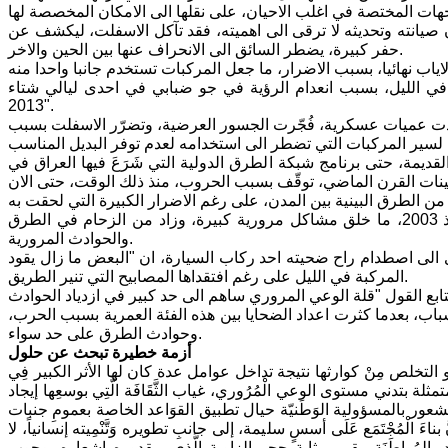
ن صيانته وتحديثه لا ترقى الى اهميته، فقد تآكل الاسفلت، ليكشف عن
حفر كبيرة، يضطر السائق الى الانحراف عنها بين الحين والاخر.
 الليل، بسبب انعدام الرؤية في جو ضبابي في احدى ليالي شتاء
2013".
ة اللطيفية "35 كم جنوب بغداد"، التي شهدت عميات عسكرية، فُجّرت الجسور العرضية، وتضرّر الاسفلت بسبب
ديمة، حتى برنامج شبكة الطرق الدولية التي شَرَعَ فيها العراق في
وفي حين ظلّت الطرق على حالها، ازدادت اعداد السيارات الداخلة الى العراق منذ 2003، ما خلق مشاكل مرورية كبيرة، وزاد من الزحام في الطرق
والحوادث المرورية.
الى اصطدام راح ضحيته احد ركاب السيارة، ان "البعض ما زال يقود
المركبة في الليل على رغم افتقداها المصابيح التي تنير الطريق.
باب، بعدما كثرت اعداد الضحايا بين هذه الفئة العمرية بسبب الحرب،
وحوادث الطرق على حد سواء.
أزمة خطيرة تبحث عن حلول
نبها أو التخلص مِنْ كوارثها نتيجة تداخل عوامل عدة كان لها الأثر الكبير فِي
لمتمثلة بتدني مستوى الوعي الْمُرُوري، غياب الثَّقَافَة الَّتِي بوسعِها إيجاد
الشعور بالمسؤولية الوَطَنيّة حيال تطبيق القوَاعد الخاصة بعمومِ جنبات
الْمُجْتَمَع عَلَى أسسٍ سليمة، إلى جانبِ تطويره وَتَّنْمِيته إنسانياً، لا
بالمُواطَنَةِ يبقى بمثابة حجر الزاوية الَّذِي بمقدوره إشعاره بوجوبِ