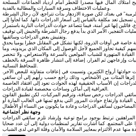
 امتلاك المال فيها مصدرا للخطر أمام ازدياد الجماعات المسلحة
وعمليات الاختطاف وسرقة السيارات والمطالبة بالفدية.
مبة" في بغداد. لكن صورة الازدهار بدأت تتراجع، لأن رجال الشرطة
جيل تعد مكلفة بالقياس إلى أسعار الدراجات ذاتها. كما لجأوا إلى
مليات التفجير، الأمر الذي بدأ يدفع رجال الشرطة والجيش إلى توقيف
وتفتيش بعض الدراجات وسائقيها.
مة خاصة في أوقات الذروة، لكنها تشكل في المقابل خطرا يوميا يحدق
هم كيفية تجاوز الجميع لأجل الوصول إلى المكان الذي يريدونه، وما
القيادة المتهورة للشباب المولعين بالسرعة والاستعراض. ولا تنحصر
يات وإزعاجهن ثم الفرار، إضافة إلى انتشار ظاهرة السرقة بالخطف
للمحافظ النسائية.
حوادثها أرواح الكثيرين وتسببت في إعاقات متفاوتة للبعض الآخر.
ى إثرها المئات من الأشخاص، وذلك راجع حسب رأيهم إلى أن سائقي
لدراجات إن الأسباب الحقيقية لهذه الحوادث تعود إلى افتقاد العاصمة
العراقية إلى أماكن وساحات مخصصة لقيادة الدراجات.
ئقي الدراجات رخص سياقة، وترقيم المركبات، لكن تطبيق القانون
ما رفع من مستوى الفوضى في القيادة وارتفاع حوادث المرور التي يدفع ثمنها في الغالب المارة أو
ما يكونون من النساء أو الأطفال.
وجهة نظر اجتماعية
مراهقين ترتبط بوجود برامج توعية وإرشاد تلزم سائقي الدراجات
 على المجتمع. كما أشارت تقارير لمنظمات دولية إلى أن عدد ضحايا