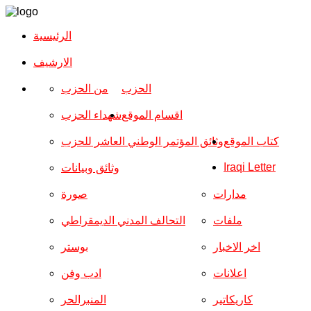
الرئيسية
الارشیف
الحزب
من الحزب
اقسام الموقع
شهداء الحزب
كتاب الموقع
وثائق المؤتمر الوطني العاشر للحزب
Iraqi Letter
وثائق وبيانات
مدارات
صورة
ملفات
التحالف المدني الديمقراطي
اخر الاخبار
بوستر
اعلانات
ادب وفن
كاريكاتير
المنبرالحر