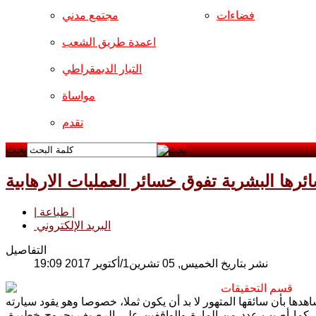
فضاءات
مجتمع مدني
اعمدة طريق الشعب
التيار الديمقراطي
مواساة
تقدم
بحث
ها البشرية تفوق خسائر العمليات الارهابية
| طباعة |
البريد الإلكتروني
التفاصيل
نشر بتاريخ الخميس, 05 تشرين1/أكتوير 2017 19:09
قسم التحقيقات
ها بأن سائقها المتهور لا بد أن يكون ثملا، خصوصا وهو يقود سيارته
، كما أصيب عدد من المارة والواقفين على الرصيف بجروح خطيرة.