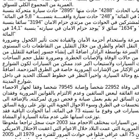
العمرية من المجموع الكلي للسواق.
ان المؤشرات التحليلية الخاصة كشفت ان عدد حوادث المرور المسجلة حسب أسباب الحادث "4288" حادث منها "2895" حادث سيارة متحركة بنسبة
"67,5 في المائة" من مجموع الحوادث تليها دراجة بخارية " 915" حادث بنسبة "21,3 في المائة" و"248" حادث سيارة واقفــــة بنسبـــة " 5,8 في المائة"
إما بقية الأسباب بلغت "230" حادث بنسبة "5,4 في المائة"... كما ان عدد السواق المشتركين في الحوادث من مرتدي حزام الامان "3194" سائقا بنسبة
"27,6 في المائة" و "6738" سائق غير مرتد لحزام الامان بنسبة "58,3 في المائة" و"1634" سائق لا "يوجد حزام الامان في سيارته" بنسبة "14,1 في
المائة"
ة واستخدام أحزمة الأمان والقيادة تحت تأثير الكحول وضرورة
 النقل العام والطرق من خلال التقليل من التقاطعات ذات المستوى
 السرعة بواسطة الرادار. اضافةً الى إنشاء جسور إضافية للتقليل من
يل من حالات الوفاة والإصابات الخطرة. وضرورة تقليل حجم الساحات
ث السيارات ولاستيعاب اكبر عدد ممكن من السيارات لكون الشوارع
 عن الإكثار من الإشارات المرورية خاصة في الطرق المزدحمة. اضافةً
ع وحالة السيارة. واخيراً النظر في خطوط السكك الحديد في داخل
شوارع المدينة.
وخلال الاعوام العشرة الماضية شهد العراق أكثر من 66000 حادث مروري ادى الى وفاة 22952 شخصاً وإصابة 79545 شخصا وفقا لجهاز الاحصاء
ة الفائقة لبعض السائقين وعدم الالتزام بالقوانين المرورية وفقدان
ا أن السائق لم يقم بعمل صيانة و فحص دوري لمركبته, بالإضافة الى
كما إن أعلى نسبة من الحوادث المرورية حدثت بسبب السائق، إذ تسبب سائقو السيارات في وقوع ما نسبته 73 في المائة، أما الحوادث الباقية فقد
توزعت اسبابها على عدم متانة السيارة أو المشاة.
وتشير احصائيات شبه رسمية الى ان العراق استورد ما يفوق قيمته الـ 7 مليار دولار من السيارات بمختلف الاحجام منذ 2003 حيث سجل تراجعا ملحوظا