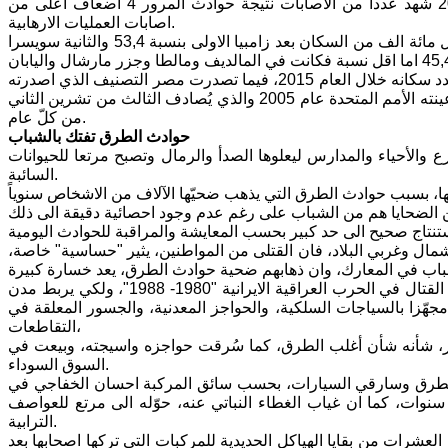
وذكرت ان عدد ضحايا المرور عام 2005 كان 1789 ونقلت المنظمة ان عام 2009 شهد عددا من الاصابات نتيجة حوادث المرور 4 اضعاف اعلى من
اصابات العمليات الارهابية.
ويحتل العراق المرتبة الرابعة دوليا في نسبة حوادث المرور القاتلة وهي 44,7 من كل مائة الف من السكان بعد زامبيا الاولى بنسبة 53,4 والثانية سويسرا
وصُنف العراق بالمرتبة السادسة عربياً بعدد ضحايا حوادث الطرق سنوياً نسبة الى عدد سكانه خلال العام 2015، فيما تصدرت مصر التصنيف الذي اصدرته
منظمة الصحة العالمية، في اليوم العالمي لإحياء ذكرى ضحايا حوادث الطرق، وقد عينته الأمم المتحدة عام 2005 والذي يُصادف الثالث من تشرين الثاني
من كلّ عام.
حوادث الطرق تفتك بالشباب
ع والأحياء والمدارس ليعلوها الصدأ والرمال وتصبح مرتعا للحيوانات
السائبة.
ال وغربي البلاد، فان القتلى من المواطنين، يثير "حساسية" خاصة،
وشُيّد الطريق الدولي، في ثمانينات القرن الماضي، ليقدم الدعم اللوجستي لجبهات القتال في الحرب العراقية الايرانية "1980- 1988"، ولكي يربط مدن
 مجهّزا بالسياجات السلكية، والحواجز المعدنية، والجسور المعلقة في
التقاطعات،
ات والحفر، شأنه شأن أغلب الطرق، كما سُرقت حواجزه واسيجته، وبيعت في
السوق السوداء.
 الطرق وسارقي السيارات، بحسب سائق المركبة احسان الخفاجي في
نوات، كما ان غياب الغطاء النباتي عنه، حوّله الى مرتع للعواصف
الترابية.
مدينة الديوانية "193 كلم جنوبي بغداد"، ثمة العشرات من بقايا الهياكل الحديدية للمركبات التي تركها اصحابها بعد