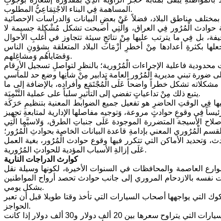
المساهمة فِي البناء الاجْتِمَاعِيُّ المطلوب.
مختلف مناطق البلاد، فضلاً عَنْ بعضِ البيانات وَالدراسات الإحصائية
ة حوادث الْمُرُور فِي العراق، وَالَّتِي أصبحت تشكل مُشْكِلة جسيمة لا
خيفة، بل فِي ما يترتب عليها مِنْ نتائجٍ سيئة تتجاوز في أغلبِ الأحوال
لها بكثرةِ أعدادها مِنْ أخطرِ أَزْمَات البلاد المتعلقة بِشؤونِ الناس
وَقضَاياهُم وَمشاغِلهم.
 محدودية فاعلية الإجراءات الْمُرُورية؛ بالنظرِ لتواصلِ تسجيل الأرقام
ى ضورة تبني مديرية الْمُرُور العامة تدابير مِنْ شأنِها وضع حد للمآسي
حت مشكلاته تشكل خطراً واضحاً عَلَى الْمُجْتَمَع وأفراده، بالإضافة إلى ما
يتبع ذلك مِنْ تداعياتٍ تفضي إلى التأثيرِ سلباً على عملية التَّنْمِيَة.
اليها فِي الوقتِ الحاضرِ هو تفعيل جميع الضوابط المعنية بتنظيمِ حَرَكَة
وَرئيساً فِي وقوعِ حوادثٍ مروعة، وَتوجيه مفاصلها الإدارية لمتابعةِ تجهيز
صلاح الأسيجة المتضررة الموجودة عَلَى جنباتِ الطرق، وَلاسيَّما الَّتِي
لقسم الْمُرُوري المعني بإدامةِ قاعدة البيانات الخاصة بحوادثِ الْمُرُور؛
، وَتحديد الأماكن التي تتكرر فيها وقوع حوادث الْمُرُور، بغية العمل
عَلَى إزالةِ الأسباب المؤدية للحوادثِ المُرُورية.
كوارث الدراجات النارية
وارع العاصمة والمحافظات في السنوات الأخيرة، لكونها وسيلة نقل
 نفسه بالازدحام المروري إلى جانب حوادث تحصد أرواح المواطنين
بشكل يومي.
وك التي يواجهها أصحاب السيارات التي تأخذ وقتا طويلا قبل أن تعبر
الحواجز.
وما يدفع البغداديين الى اقتناء الدراجات النارية، هو أن ثمنها يعتبر زهيدا أمام ثمن السيارات التي يتراوح سعرها بين 20 ألف دولار و30 ألف دولار إذا كانت