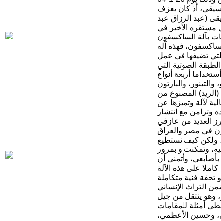
سيقى، أذ كان يعزف
إستاذ الموسيقى (عبد الرزاق عبد
ي مستقره الأخير في
ساكسفون، فهذه آله
يز بجماليتها والعذوبة التي تضيفها في عمل
لطبقة الصوتية التي
 والتينور، والبارتون
(الريد) المصنوع من
ية لآلة وتميزها عن
ة وتزامن مع انتشار
رز العديد من عازفي
، ولكن كيف نستطيع
يه، وتمكنت و بمرور
أصابعي، وأتمنى أن
 تحفة فنية متكاملة
ن التراث الإنساني
 وهو ينتقل من جيل
عطى أمثلة للمقامات
ي، وحسين الأعظمي،