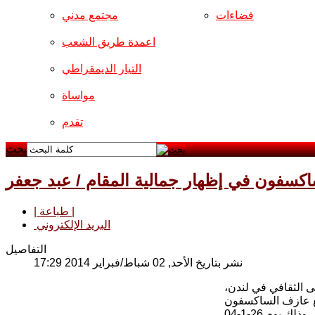
فضاءات
مجتمع مدني
اعمدة طريق الشعب
التيار الديمقراطي
مواساة
تقدم
بحث
اكسفون في إظهار جمالية المقام / عبد جعفر
| طباعة |
البريد الإلكتروني
التفاصيل
نشر بتاريخ الأحد, 02 شباط/فبراير 2014 17:29
 الثقافي في لندن،
مع عازف الساكسفون