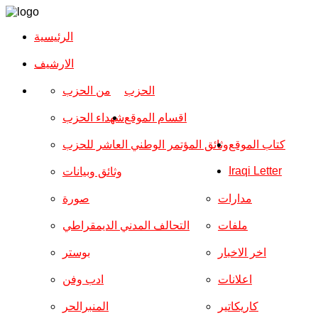
الرئيسية
الارشیف
الحزب
من الحزب
اقسام الموقع
شهداء الحزب
كتاب الموقع
وثائق المؤتمر الوطني العاشر للحزب
Iraqi Letter
وثائق وبيانات
مدارات
صورة
ملفات
التحالف المدني الديمقراطي
اخر الاخبار
بوستر
اعلانات
ادب وفن
كاريكاتير
المنبرالحر