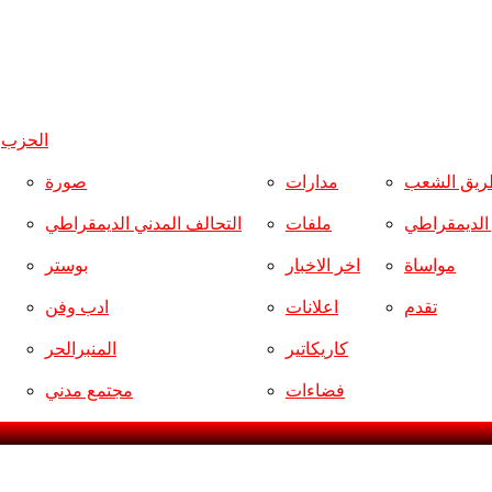
الحزب
و
ريق الشعب
مدارات
صورة
ر الديمقراطي
ملفات
التحالف المدني الديمقراطي
مواساة
اخر الاخبار
بوستر
تقدم
اعلانات
ادب وفن
كاريكاتير
المنبرالحر
فضاءات
مجتمع مدني