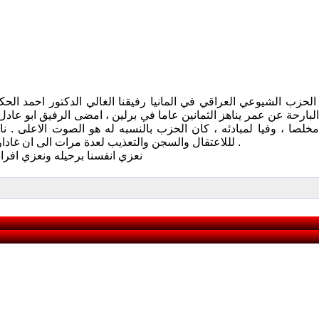
لحزب الشيوعي العراقي في المانيا رفيقنا الغالي الدكتور احمد الحكي
البارحة عن عمر يناهز الثمانين عاما في برلين ، امضى الرفيق ابو 
 مخلصا ، وفيا لمبادئه ، كان الحزب بالنسبه له هو الصوت الاعلى 
لللاعتقال والسجن والتعذيب لعدة مرات الى ان غادار العراق واستقر في المانيا . ظل ومات شيوعيا الى اخر يوم في عمره .
نعزي انفسنا برحيله ونعزي افراد