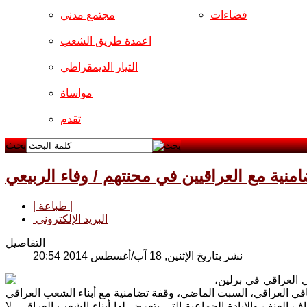
فضاءات
مجتمع مدني
اعمدة طريق الشعب
التيار الديمقراطي
مواساة
تقدم
بحث
امنية مع العراقيين في محنتهم / وفاء الربيعي
| طباعة |
البريد الإلكتروني
التفاصيل
نشر بتاريخ الإثنين, 18 آب/أغسطس 2014 20:54
ي العراقي في برلين،
 العنف والإبادة الجماعية التي يتعرض لها أبناء الشعب العراقي، لا