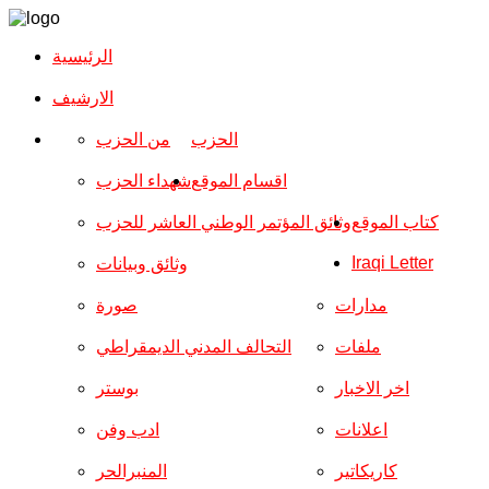
الرئيسية
الارشیف
الحزب
من الحزب
اقسام الموقع
شهداء الحزب
كتاب الموقع
وثائق المؤتمر الوطني العاشر للحزب
Iraqi Letter
وثائق وبيانات
مدارات
صورة
ملفات
التحالف المدني الديمقراطي
اخر الاخبار
بوستر
اعلانات
ادب وفن
كاريكاتير
المنبرالحر