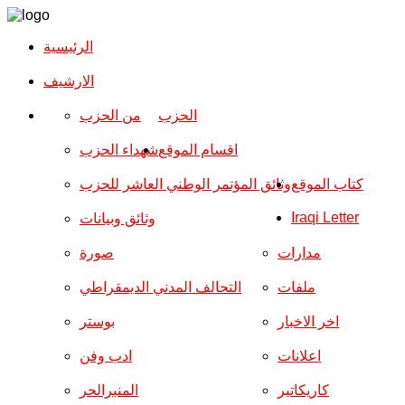
الرئيسية
الارشیف
الحزب
من الحزب
اقسام الموقع
شهداء الحزب
كتاب الموقع
وثائق المؤتمر الوطني العاشر للحزب
Iraqi Letter
وثائق وبيانات
مدارات
صورة
ملفات
التحالف المدني الديمقراطي
اخر الاخبار
بوستر
اعلانات
ادب وفن
كاريكاتير
المنبرالحر