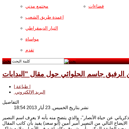
فضاءات
مجتمع مدني
اعمدة طريق الشعب
التيار الديمقراطي
مواساة
تقدم
بحث
 الرفيق جاسم الحلوائي حول مقال "البدايات
| طباعة |
البريد الإلكتروني
التفاصيل
نشر بتاريخ الخميس, 23 أيار 2013 18:54
كرياتي عن حياة الأنصار"، والذي يتضح منه بأنه لا يعرف اسم النصير
لايضاح التالي من النصير أمير أمين (أبو سعد) يفيد بأن كاتب المقال
1 الصفحات (119 – 122) هو النصير محمد خلف مجيد الخليفة المكنى بأبي شروق وكان لقبه في الأنصار ملازم شاكر