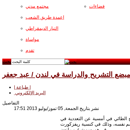
فضاءات
مجتمع مدني
اعمدة طريق الشعب
التيار الديمقراطي
مواساة
تقدم
بحث
 مبضع التشريح والدراسة في لندن / عبد جعفر
| طباعة |
البريد الإلكتروني
التفاصيل
نشر بتاريخ الجمعة, 05 تموز/يوليو 2013 17:51
 الباحث د. عبد الحسين صالح الطائي في أمسية عن التعددية في
لاسم نفسه، وذلك في كنسية ريفزكورت
في همرسمث غرب لندن.