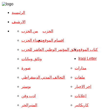
الرئيسية
الارشیف
الحزب
من الحزب
اقسام الموقع
شهداء الحزب
كتاب الموقع
وثائق المؤتمر الوطني العاشر للحزب
Iraqi Letter
وثائق وبيانات
مدارات
صورة
ملفات
التحالف المدني الديمقراطي
اخر الاخبار
بوستر
اعلانات
ادب وفن
كاريكاتير
المنبرالحر