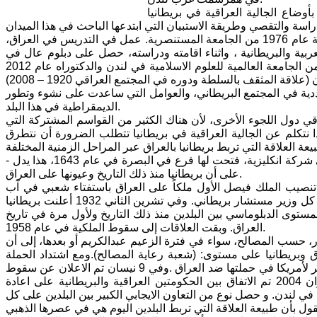
وضاع الجالية العراقية في بريطانيا
ثم عرف جمهور الامسية بالمحاضر فهو حاصل على البكالوريوس في اللغة الانكليزية عام 1976 من الجامعة المستنصرية. عمل في التدريس في العراق،
لى بريطانيا عام 1993 وعمل في المدارس العربية والبريطانية ، واثناء اقامته ودراسته، حصل على دبلوم عال في
الكومبيوتر عام 1996 في لندن، والماجستير في تخصص علم الاجتماع عام 2009 من الجامعة العالمية للعلوم الاسلامية في لندن والدكتوراه عام 2012
قة المثقف بالسلطة ودوره في المجتمع العراقي 1920 – 2008)
عددية في المجتمع البريطاني، والعوامل التي ساعدت على نشوء وتطور
الديمقراطية في هذا البلد.
اقي دول اللجوء الأخرى، لأن هناك الكثير من القواسم المشتركة التي
معني. فإذا نتكلم عن الجالية العراقية في بريطانيا تتطلب الضرورة أن نتطرق
- واكد الباحث ان العلاقة البريطانية العراقية تعود الى ايام شركة الهند الشرقية، وهي شركة انكليزية، فتحت لها فرع في البصرة في عام 1643، هذا يدل
على أن بريطانيا منذ ذلك التاريخ وعيونها على العراق.
لعشرين، وتم تنصيب الملك فيصل الأول ملكاً على العراق باستفتاء شعبي في آب
1921. وتشكيل أول وزارة في العراق برئاسة عبدالرحمن الكيلاني النقيب وكان مع كل وزير مستشار بريطاني. وفي تشرين الثاني 1932 أعلنت بريطانيا
ستوى الدبلوماسي بين البلدين منذ ذلك التاريخ ولأول مرة في تاريخ
العراق. وبقت العلاقات إلى سقوط الملكية في عام 1958.
ر، حسب المصالح، سواء في فترة الزعيم عبدالكريم أو بعدها، إلى أن
وماسية ما بين العراق وبريطانيا على مستوى: (شعبة رعاية المصالح).ومع اشتداد الحملة
لأسقاط النظام السابق، قطعت بريطانيا جميع علاقاتها. وكانت بريطانيا الحليف الأكبر لأمريكا في حملتها ضد العراق .وفي 9 نيسان تم الاعلان عن سقوط
النظام. ضمن توزيع المواقع، كانت حصة بريطانيا المنطقة الجنوبية. في 28 حزيران 2004 تم الاتفاق بين الحكومتين العراقية والبريطانية على اعادة
 اعادة افتتاح السفارة العراقية في لندن. و حصل نوع من التعاون الايجابي الكبير بين البلدين على كل