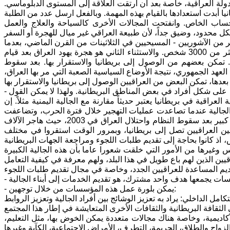
ولة العراقية، خاصة بعد أن ارتقت العلاقة إلى المستوى الدبلوماسي.
 أبدت استعدادها بالقيام بهذه المهمة. وبالفعل ارسل عدد من الطلبة
اب الخاص. وانفتحت المجالات الأخرى كالسياحة والعلاج والعمل
بير من الآشوريين - المسيحيين في الثلاثينات من القرن الماضي، بعدما
تعرضوا إلى مضايقات، وبعد حدوث مجزرة سميت (مجزرة سميل) ذهب ضحيتها أكثر من 3000 شخص. والاستثناء الثاني هو هجرة يهود العراق بعد قيام
تمكن بعضهم من الوصول إلى بريطانيا والاستقرار بها. بعد سقوط
 العهد الجمهوري، نتيجة الأوضاع السياسية الصعبة التي مر بها العراق،
- أن الوجود العراقي منذ تأسيس الدولة العراقية ولغاية سبعينيات القرن الماضي كان على شكل أفراد في بعض المناطق البريطانية. ولهذا لا يمكن القول
راقية في بريطانيا يعتبر حديثاً مقارنة مع الجالية اليمنية مثلاً. إن
ب الخليج الأولى عام 1980، وبدأت تظهر ملامح الجالية عندما تصاعدت عمليات التهجير خلال فترة الحرب، وتضاعفت
الأرقام بعد أحداث حرب الخليج الثانية وأثناء فرض الحصار، وارتفعت الأرقام بشكل كبير بعد سقوط النظام واحتلال العراق في 2003، حيث هاجر الآلاف
ئين العراقيين تصل إلى بريطانيا، وبمرور الوقت استقروا في مختلف
 اذ كانوا بحاجة إلى تقديم طلبات اللجوء ومراجعة الجهات البريطانية
 وغيرها من الأمور التي خلقت شعورا عاما بأن هذه الجالية الكبيرة
ين الذين لهم باع طويل في هذا البلد، ولهم معرفة في كيفية التعامل
- يمكن بلورة عمل هذه المؤسسات من خلال توجهين:
أكاديمية، وخاصة هناك مجالات متعددة يمكن الخوض بها، مثل التعليم،