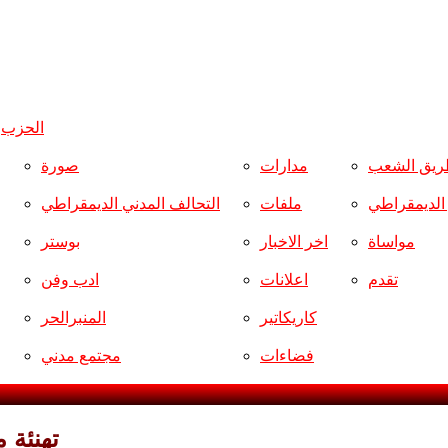
الحزب
و
ريق الشعب
مدارات
صورة
ر الديمقراطي
ملفات
التحالف المدني الديمقراطي
مواساة
اخر الاخبار
بوستر
تقدم
اعلانات
ادب وفن
كاريكاتير
المنبرالحر
فضاءات
مجتمع مدني
تهنئة 