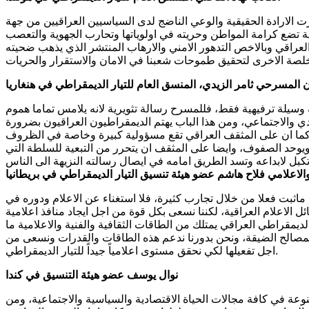
رت الارادة الحقيقية والوعي الناضج لدى السياسيين العراقيين من جهة
 تضع كرامة المواطن وحريته في اولوياتها وتحارب الجهوية والتعصب
لعراقي وبالاخص التدهور الامني والارهاب المنتشر الذي يذهب ضحيته
ن المسرحي ثامر الزيدي، المنسق العام للتيار الديمقراطي في هنغاريا
وسيلة ترفيهية فقط، فللمسرح رسالة تثويرية لانه يلامس تماما هموم
 والاجتماعي، ومن هذا الباب يهتم الديمقراطيون العراقيون بضرورة
ة، كما ان على المثقف العراقي تقع مسؤولية كبيرة وخاصة في الظروف
 ويوحد الصفوف، وايضا على المثقف ان يتحرر من التبعية للسلطة التي
الاعلامي فلاح هاشم عضو هيئة تنسيق التيار الديمقراطي في بريطانيا
ماثبت فعلا من خلال تجارب كثيرة، فلا استغناء عن الاعلام ودوره في
 الاعلام العراقية، لكننا نسعى بكل قوة من اجل ايجاد منافذ اعلامية
الديمقراطي العراقي يمتلك من الطاقات الثقافية والفنية والاعلامية ما
لمصالح الضيقة، ونحن بدورنا ندعم هذه الطاقات والقدرات ونسعى من
اجل تفعيلها لكي نحقق مستوى اعلامياً جيداً للتيار الديمقراطي.
نوال يوسف عضو هيئة التنسيق في كندا
عة في كافة مجالات الحياة الاقتصادية والسياسية والاجتماعية، ومن