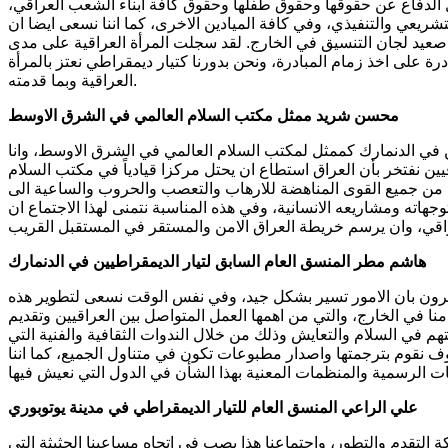
 الدفاع عن حقوقها وحقوق طفلها وحقوق كافة ابناء الشعب العراقي،
تشريعي والتنفيذي، وفي كافة الميادين الاخرى، كما اننا نسعى ايضا ان
 صعيد لجان التنسيق في الخارج. لقد سجلت المرأة العراقية على مدى
رة على اخذ زمام المبادرة، ونحن بدورنا كتيار ديمقراطي نعتز بالمرأة
العراقية وبما قدمته.
محسن شريد ممثل مكتب السلام العالمي في الشرق الاوسط
ن في الدنمارك كممثل لمكتب السلام العالمي في الشرق الاوسط، وانا
ن نفتخر بأن العراق استطاع ان يحتل مركزا قيادياً في مكتب السلام
ا من جميع القوى المناهضة للارهاب والتعصب والحروب والساعية الى
جهاته ومشاريعه الانسانية، وفي هذه المناسبة نتمنى لهذا الاجتماع ان
هاشم مطر المنسق العام السابق لتيار الديمقراطيين في الدنمارك
ا ترون بان الامور تسير بشكل جيد، وفي نفس الوقت نسعى لتطوير هذه
نا في الخارج، والتي من اهمها العمل المتواصل بين العراقيين وتقديم
هم في السلام والتعايش وذلك من خلال الندوات الثقافية والفنية التي
 نقوم بترجمتها واصدار مطبوعات تكون في متناول الجميع، كما اننا
علي الراعي المنسق العام للتيار الديمقراطي في مدينة يوتوبوري
التقدم والتطور، واجتماعنا هذا يصب في اتجاه مساعينا الحثيثة التي