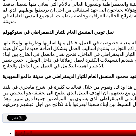
ية والديمقراطية وشعورنا العالي بالالام التي يعاني منها شعبنا، يدفعنا
هؤلاء يحتاجون الى جهد استثنائي من اجل ان يرتبطوا بوطنهم الذي لم
فة شرائح الجالية العراقية وخاصة منظمات المجتمع المدني العاملة في
مدينتنا.
نبيل تومي المنسق العام للتيار الديمقراطي في ستوكهولم
لة معينة خصوصية في العمل، فلكل منها اسلوبها وطريقتها وامكانياتها
راكم التجارب وتتنوع اساليب العمل وتشكل اضافة جديدة الى كل هيئة
تيار الديمقراطي في الداخل، فنحن بقدر مانعمل في الخارج بين ابناء
م بتقديم التسهيلات الكثيرة لعمل زملائنا في داخل الوطن، اخذين بنظر
الاعتبار اهمية التكامل في العمل بين الداخل والخارج.
هد محمود المنسق العام للتيار الديمقراطي في مدينة مالمو السويدية
ين هذا وذاك، ونقوم من خلال فعاليات كثيرة في شرح مايجري في بلدنا
 مع بعضهم، ان الهدف النبيل الذي نطمح الى تحقيقه هو التخلص من
مدني الديمقراطي الذي يساوي بين المواطنين جميعا دون تمييز، وهذا
< السابق