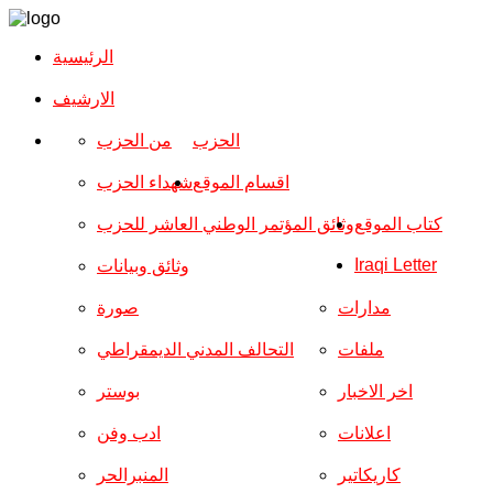
الرئيسية
الارشیف
الحزب
من الحزب
اقسام الموقع
شهداء الحزب
كتاب الموقع
وثائق المؤتمر الوطني العاشر للحزب
Iraqi Letter
وثائق وبيانات
مدارات
صورة
ملفات
التحالف المدني الديمقراطي
اخر الاخبار
بوستر
اعلانات
ادب وفن
كاريكاتير
المنبرالحر