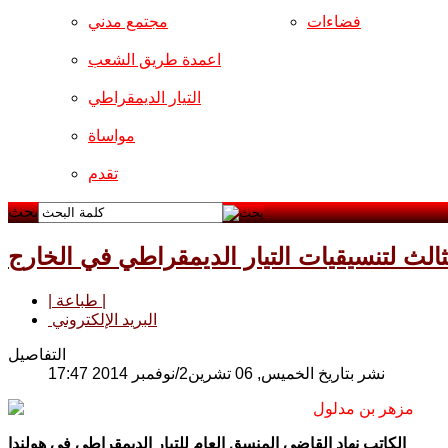
فضاءات
مجتمع مدني
اعمدة طريق الشعب
التيار الديمقراطي
مواساة
تقدم
بحث
الث لتنسيقيات التيار الديمقراطي في الخارج
| طباعة |
البريد الإلكتروني
التفاصيل
نشر بتاريخ الخميس, 06 تشرين2/نوفمبر 2014 17:47
مزهر بن مدلول
الكاتب نهاد القاضي المنسق العام للتيار الديمقراطي في هولندا