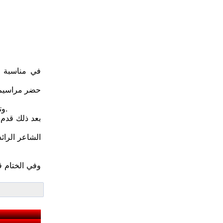
حضر مراسيم ا
وتضمنت مراسيم افتتاح المنتدى، حفلا فنيا وأدبيا، وكلمات تناولت مسيرة الحزب الشيوعي العراقي، ونضاله الطويل في سبيل الوطن والشعب.
بعد ذلك قدم 
الشاعر الرائ
وفي الختام ق