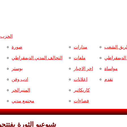
الحزب
و
ريق الشعب
مدارات
صورة
ر الديمقراطي
ملفات
التحالف المدني الديمقراطي
مواساة
اخر الاخبار
بوستر
تقدم
اعلانات
ادب وفن
كاريكاتير
المنبرالحر
فضاءات
مجتمع مدني
شيوعيو الثورة يفتتح