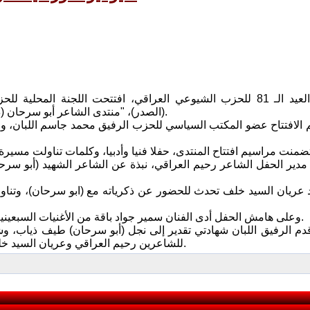
في مناسبة العيد الـ 81 للحزب الشيوعي العراقي، افتتحت اللجنة المحلي
(الصدر)، "منتدى الشاعر أبو سرحان (ذياب كزار) الثقافي" في مقرها الجديد في منطقة الطالبية وسط بغداد.
لافتتاح عضو المكتب السياسي للحزب الرفيق محمد جاسم اللبان، وعضو
مدير الحفل الشاعر رحيم العراقي، نبذة عن الشاعر الشهيد (أبو سرحان
د عريان السيد خلف تحدث للحضور عن ذكرياته مع (ابو سرحان)، وتناول 
وعلى هامش الحفل أدى الفنان سمير جواد باقة من الأغنيات السبعينية الأصيلة، تخللتها قصائد للشاعرين رحيم العراقي وعريان السيد خلف.
دم الرفيق اللبان شهادتي تقدير إلى نجل (أبو سرحان) طيف ذياب، وش
للشاعرين رحيم العراقي وعريان السيد خلف، ووزع الرفيق حجاز بهية شهادات تقدير على عائلات شهداء الحزب.