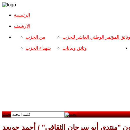
الرئيسية
الارشیف
ثائق المؤتمر الوطني العاشر للحزب
من الحزب
وثائق وبيانات
شهداء الحزب
بحث
ون "منتدى أبو سرحان الثقافي" / أحمد جويعد