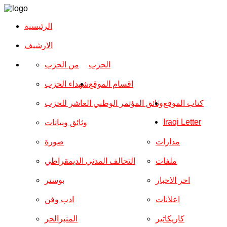
الرئيسية
الارشیف
الحزب
من الحزب
اقسام الموقع
شهداء الحزب
كتاب الموقع
وثائق المؤتمر الوطني العاشر للحزب
Iraqi Letter
وثائق وبيانات
مدارات
صورة
ملفات
التحالف المدني الديمقراطي
اخر الاخبار
بوستر
اعلانات
ادب وفن
كاريكاتير
المنبرالحر