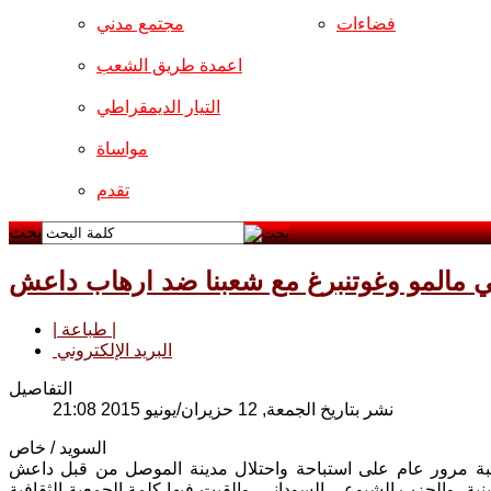
فضاءات
مجتمع مدني
اعمدة طريق الشعب
التيار الديمقراطي
مواساة
تقدم
بحث
ي مالمو وغوتنبرغ مع شعبنا ضد ارهاب داعش
| طباعة |
البريد الإلكتروني
التفاصيل
نشر بتاريخ الجمعة, 12 حزيران/يونيو 2015 21:08
السويد / خاص
اسبة مرور عام على استباحة واحتلال مدينة الموصل من قبل داعش
ية، والحزب الشيوعي السوداني، والقيت فيها كلمة الجمعية الثقافية