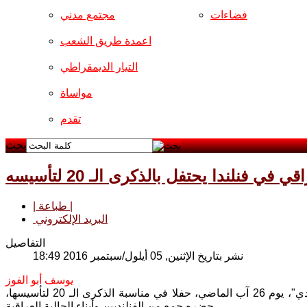
فضاءات
مجتمع مدني
اعمدة طريق الشعب
التيار الديمقراطي
مواساة
تقدم
بحث
ي في فنلندا يحتفل بالذكرى الـ 20 لتأسيسه
| طباعة |
البريد الإلكتروني
التفاصيل
نشر بتاريخ الإثنين, 05 أيلول/سبتمبر 2016 18:49
يوسف أبو الفوز
أقامت الجمعية الثقافية العراقية – الفنلندية المعروفة باسم "البيت العراقي الفنلندي"، يوم 26 آب الماضي، حفلا في مناسبة الذكرى الـ 20 لتأسيسها،
حضره جمع من الفنلنديين وأبناء الجالية العراقية.