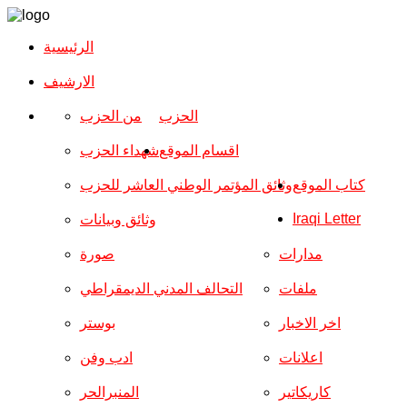
الرئيسية
الارشیف
الحزب
من الحزب
اقسام الموقع
شهداء الحزب
كتاب الموقع
وثائق المؤتمر الوطني العاشر للحزب
Iraqi Letter
وثائق وبيانات
مدارات
صورة
ملفات
التحالف المدني الديمقراطي
اخر الاخبار
بوستر
اعلانات
ادب وفن
كاريكاتير
المنبرالحر